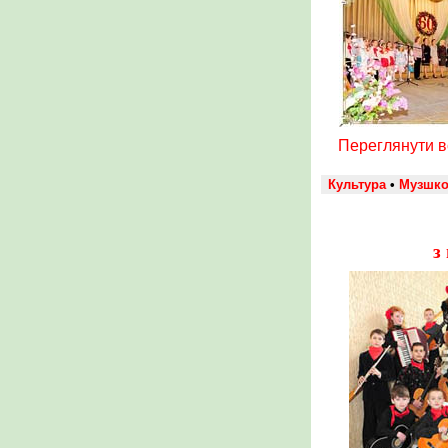
Переглянути 
Культура
•
Музшко
з