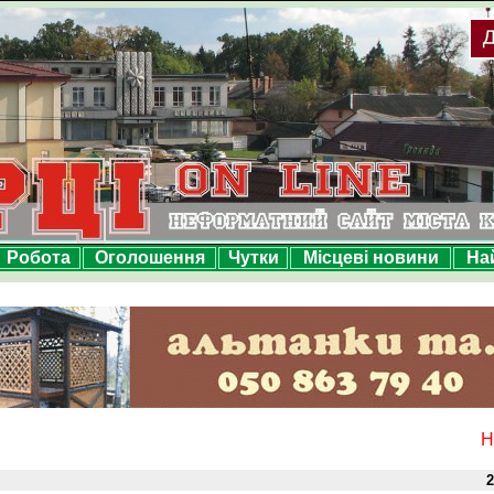
Робота
Оголошення
Чутки
Місцеві новини
На
Н
2