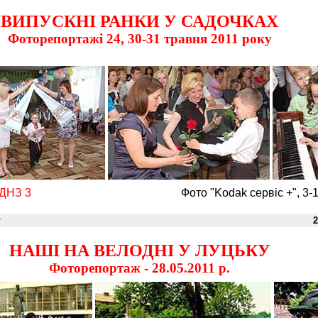
ВИПУСКНІ РАНКИ У САДОЧКАХ
Фоторепортажі 24, 30-31 травня 2011 року
ДНЗ 3
Фото "Kodak сервіс +", 3-
т
2
НАШІ НА ВЕЛОДНІ У ЛУЦЬКУ
Фоторепортаж - 28.05.2011 р.