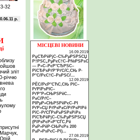
13-32
0.06.11 р.
И
МІСЦЕВІ НОВИНИ
ді
16.09.2019
РџСЂРёРјС–С‰РµРЅРЅСЏ
облизу
Р†РЅС„РµРєС†С–Р№РЅРѕС
ройшов
— Р»С–РєР°СЂРЅС–
РїСЂРѕРґР°РґСѓС‚СЊ Р·
чий зліт
Р°СѓРєС†С–РѕРЅСѓ...
0-річчю
12.09.2019
авнева
РЁСѓРєР°СЋС‚СЊ РІС–
го
РґРїРѕРІС–
РґР°Р»СЊРЅРёС…
нди
Р±СѓРґС–
ть
РІРµР»СЊРЅРёРєС–РІ
инулому
РґР»СЏ РґРѕР±СѓРґРѕРІРё
о
РїС–РґСЃРѕР±РЅРѕРіРѕ
РїСЂРёРјС–С‰РµРЅРЅСЏ
(РїРѕРєР»Р°СЃС‚Рё
Р±Р»РёР·СЊРєРѕ 200
присутні
Р±Р»РѕРєС–РІ)...
 Марчук,
27.08.2019
 Юрій