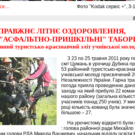
все…
Фото "Kodak сервіс +", 3-
2
ПРАВЖНЄ ЛІТНЄ ОЗДОРОВЛЕННЯ,
 "АСФАЛЬТНО-ПРИШКІЛЬНІ" ТАБОР
нний туристсько-краєзнавчий зліт учнівської моло
З 23 по 25 травня 2011 року п
смт Цумань в урочищі Дубина п
53 районний туристсько-краєзнав
учнівської молоді присвячений 2
Незалежності України. Гарна тр
погода прияла проведенню дано
заходу на який прибуло 22 кома
нашого району (загальна кількіс
учасників понад 250 учнів). У м
році кількість команд була значн
більшою – 27.
На урочистому відкритті були 
: голова районної ради Михайло
ик голови РДА Микола Вашкевич, начальник відділу освіти