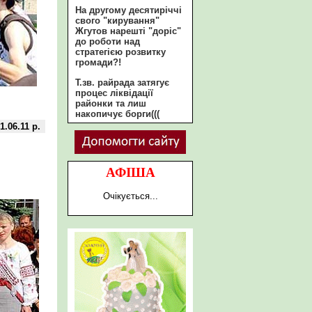
На другому десятиріччі
свого "кирування"
Жгутов нарешті "доріс"
до роботи над
стратегією розвитку
громади?!
Т.зв. райрада затягує
процес ліквідації
районки та лиш
накопичує борги(((
1.06.11 р.
АФІША
Очікується...