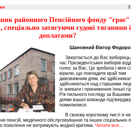
еми
7
ник районного Пенсійного фонду "грає"
, спеціально затягуючи судові тяганини і
доплатами?
Шановний Віктор Федоро
Звертається до Вас виборець,
час Президентських виборів відд
голос за Вас. Це зробила і моя с
вірили, що покладете край тим
дивовижним діям, які здійснювал
здійснюються над старшими люд
їх зневаги і приниження їхньої гід
Рік пильного погляду за Вашими
діями вашої команди підтверджу
помилилися.
В своєму короткому листі я не
ння пенсій, медичного обслуговування та інших соціальних п
го покоління не витримують жодної критики.
Читати все…