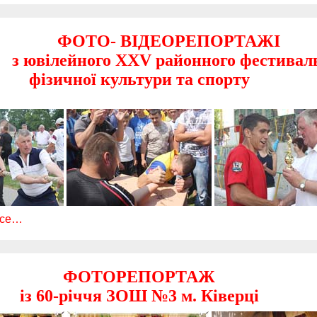
ФОТО- ВІДЕОРЕПОРТАЖІ
з ювілейного XXV районного фестивал
фізичної культури та спорту
все…
ФОТОРЕПОРТАЖ
із 60-річчя ЗОШ №3 м. Ківерці