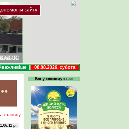
йважливіше
08.08.2026, субота
Бог у кожному з нас
а головну
1.06.11 р.