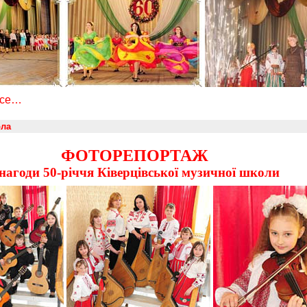
все…
ла
ФОТОРЕПОРТАЖ
 нагоди 50-річчя Ківерцівської музичної школи