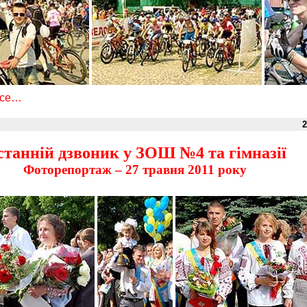
все…
2
танній дзвоник у ЗОШ №4 та гімназії
Фоторепортаж – 27 травня 2011 року