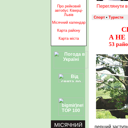
Переглянути 
Про рейковий
автобус Ківерці-
Львів
Спорт
•
Туристи
Місячний календар
С
Карта району
А НЕ
Карта міста
53 райо
перший заступн