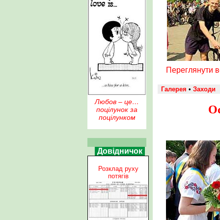
Переглянути 
Галерея
•
Заходи
Любов – це…
Ос
поцілунок за
поцілунком
Довідничок
Розклад руху
потягів