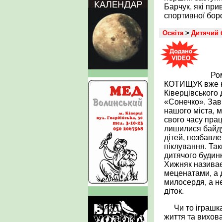
Барчук, які при
спортивної боро
Освіта
>
Дитячий 
Ро
КОТИЩУК вже н
Ківерцівського 
«Сонечко». Зав
нашого міста, м
свого часу пра
лишилися байд
дітей, позбавле
піклування. Та
дитячого будин
Хижняк називає
меценатами, а 
милосердя, а н
діток.
Чи то іграшк
життя та вихова