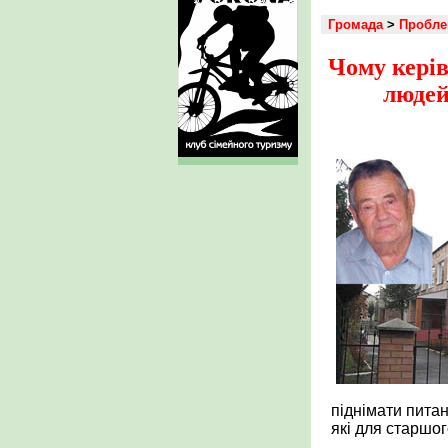
Громада
>
Пробл
Чому керів
людей
піднімати пита
які для старшо