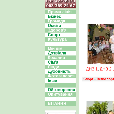
Пряма лінія
Бізнес
Громада
Освіта
Здоров'я
Спорт
Культура
Мій дім
Дозвілля
Кохання
Сім'я
Люди
ДНЗ 1
,
ДНЗ 2
,
Духовність
Фотогалерея
Спорт
•
Велоспор
Інше
Обговорення
Опитування
ВІТАННЯ