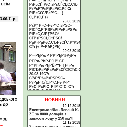
Р—РЅРѕРІСѓ Р·РЅРёРє
 всім
РїРµСЃ, РїСЂРѕСЃСЏС‚СЊ
РґРѕРїРѕРјРѕРіС‚Рё Сѓ
РїРѕС€СѓРєР°С… (+
С„РѕС‚Рѕ)
3.06.11 р.
20.08.2019
РќР° Р»С–РєР°СЂРЅС–
РІСЃС‚Р°РЅРѕРІР»РµРЅРѕ
РїРѕС‚СѓР¶РЅСѓ
СЃРѕРЅСЏС‡РЅСѓ
РµР»РµРєС‚СЂРѕСЃС‚Р°РЅС†С–
СЋ (+ Р¤РћРўРћ)
20.08.2019
Р—РђРљР РР’РђР®РўР¬
РЁРљРћР›РЈ Р’ СЃ.
Р”РћРњРђРЁР†Р’! Р§Рё
РїСЂРѕРіРѕР»РѕСЃСѓСЋС‚СЊ
20.08.19СЂ.
СЂР°Р№РѕРЅРЅС–
РґРµРїСѓС‚Р°С‚Рё Р·Р°
Р»С–РєРІС–РґР°С†С–СЋ
Р·Р°РєР»Р°РґСѓ?
20.08.2019
юдського
Рў.Р·РІ. СЂР°Р№СЂР°РґР°
НОВИНИ
Р·Р°С‚СЏРіСѓС”
ь до
19.12.2018
РїСЂРѕС†РµСЃ Р»С–РєРІС–
Електромолбіль Renault K-
РґР°С†С–С—
ZE за 8000 доларів з
СЂР°Р№РѕРЅРєРё С‚Р°
запасом ходу у 250 км?!
умов
Р»РёС€
11.12.2018
..
РЅР°РєРѕРїРёС‡СѓС”
За вами стежать не лише