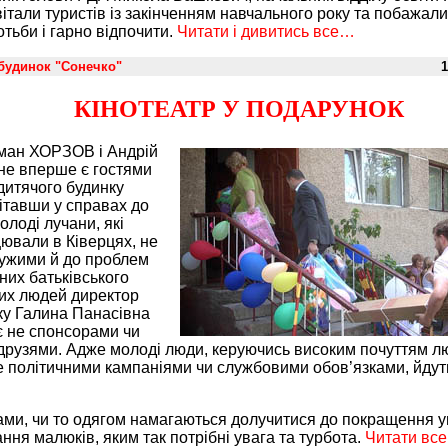
вітали туристів із закінченням навчального року та побажали
тьби і гарно відпочити.
Читати і дивитись все…
будинок "Сонечко"
1
КІНОТЕАТР У ПОДАРУНОК
ман ХОРЗОВ і Андрій
е вперше є гостями
дитячого будинку
ітавши у справах до
олоді лучани, які
цювали в Ківерцях, не
ужими й до проблем
них батьківського
ких людей директор
ку Галина Панасівна
 не спонсорами чи
друзями. Адже молоді люди, керуючись високим почуттям л
е політичними кампаніями чи службовими обов’язками, йдут
ами, чи то одягом намагаються долучитися до покращення 
ння малюків, яким так потрібні увага та турбота.
Читати все.