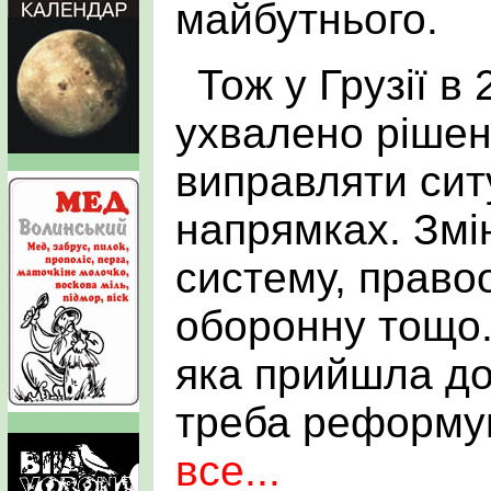
майбутнього.
Тож у Грузії в
ухвалено ріше
виправляти сит
напрямках. Змі
систему, право
оборонну тощо.
яка прийшла до
треба реформу
все...