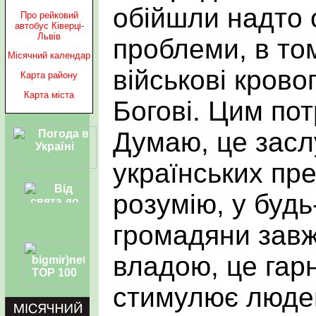
обійшли надто 
Про рейковий
автобус Ківерці-
Львів
проблеми, в том
Місячний календар
військові крово
Карта району
Карта міста
Богові. Цим по
Думаю, це заслу
українських пре
розумію, у будь-
громадяни завж
владою, це гар
стимулює люде