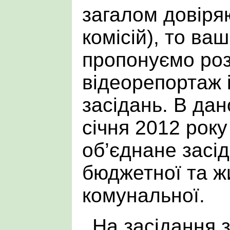
загалом довіря
комісій), то ваш
пропонуємо ро
відеорепортаж і
засідань. В да
січня 2012 року
об’єднане засід
бюджетної та ж
комунальної.
На засідання 