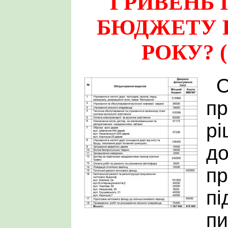
ГРИВЕНЬ І
БЮДЖЕТУ К
РОКУ? (+
О
пр
рі
до
пр
пі
пи