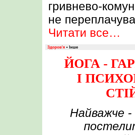
гривнево-комун
не переплачуват
Читати все…
Здоров'я
• Інше
ЙОГА - ГА
І ПСИХ
СТІ
Найважче -
постели