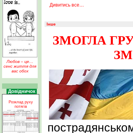
Дивитись все…
Інше
ЗМОГЛА ГРУ
ЗМ
Любов – це…
сенс життя для
вас обох
Довідничок
Розклад руху
потягів
пострадянськом