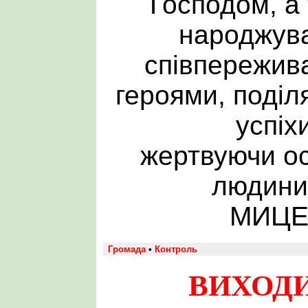
Господом, а 
народжува
співпережива
героями, поділя
успіхи
жертвуючи осо
людини
МИЦЕ
Громада
•
Контроль
ВИХОДИ