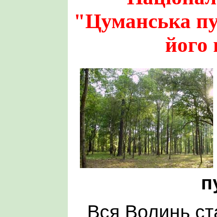
"Цуманська пу
його 
п
Вся Волинь ст