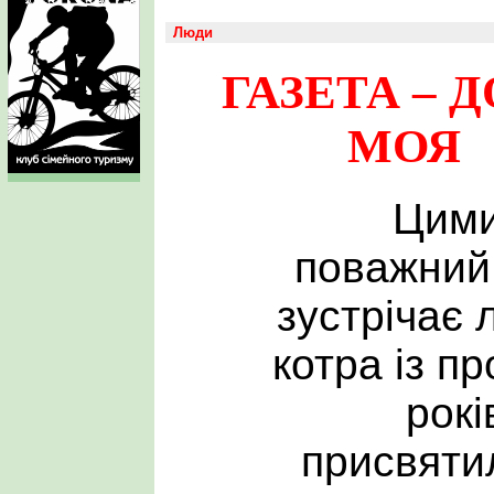
Люди
ГАЗЕТА – 
МОЯ
Цими
поважний
зустрічає 
котра із п
рокі
присвяти