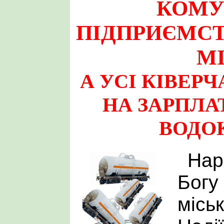
КОМУ
ПІДПРИЄМСТ
МІ
А УСІ КІВЕР
НА ЗАРПЛА
ВОДО
Нар
Богу
місь