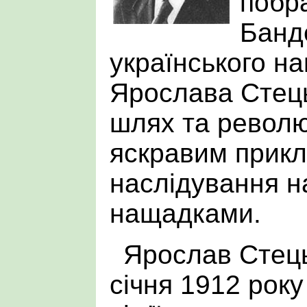
побр
Банд
українського на
Ярослава Стець
шлях та револю
яскравим прик
наслідування 
нащадками.
Ярослав Стец
січня 1912 року