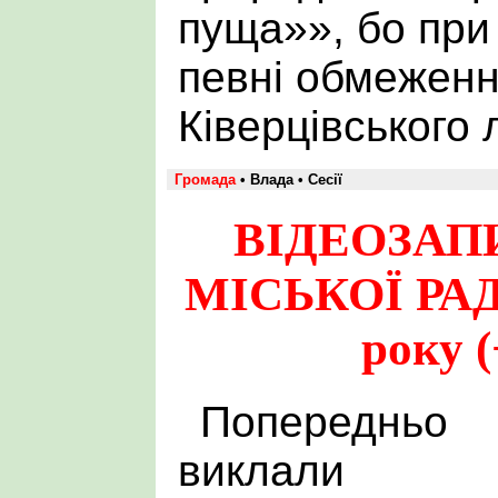
пуща»», бо при
певні обмеженн
Ківерцівського 
Громада
• Влада • Сесії
ВІДЕОЗАПИ
МІСЬКОЇ РАДИ
року (
Попередньо
виклали