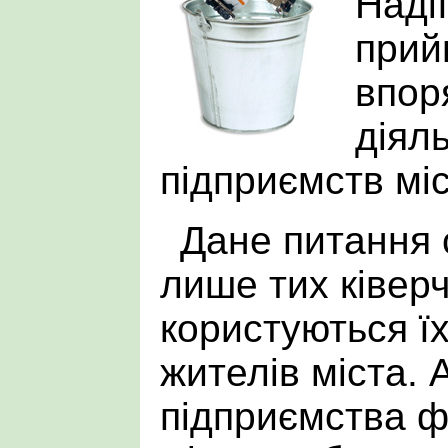
Надії
прий
впор
діял
підприємств міс
Дане питання 
лише тих ківер
користуються їх
жителів міста. 
підприємства ф