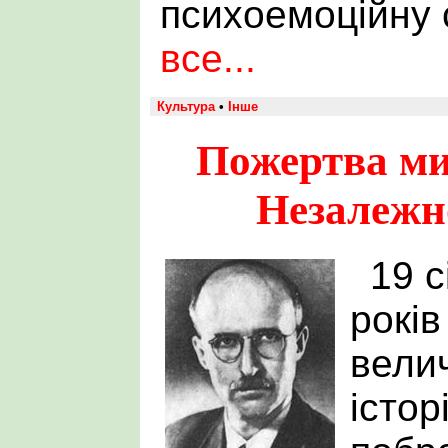
психоемоційну с
все...
Культура
•
Інше
Пожертва ми
Незалежн
19 с
років
велич
істор