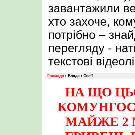
завантажили ве
хто захоче, ком
потрібно – зна
перегляду - на
текстові відеол
Громада
• Влада • Сесії
НА ЩО ЦЬ
КОМУНГОС
МАЙЖЕ 2 