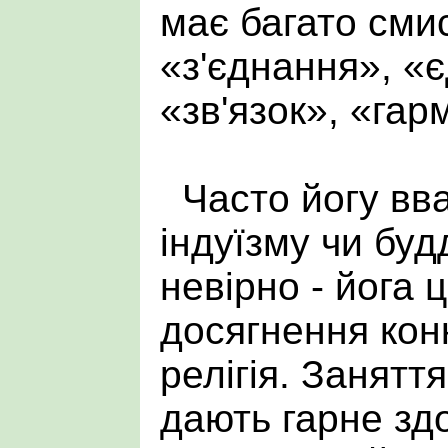
має багато сми
«з'єднання», «
«зв'язок», «гар
Часто йогу вв
індуїзму чи буд
невірно - йога 
досягнення конк
релігія. Занятт
дають гарне здо