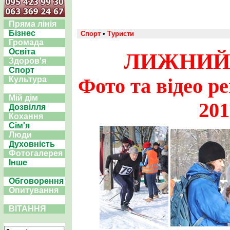
Пряма лінія
Бізнес
Спорт
•
Туристи
Громада
Освіта
ЛИЖНИЙ 
Здоров'я
Спорт
Фото та відео р
Культура
Мій дім
201
Дозвілля
Кохання
Сім'я
Люди
Духовність
Фотогалерея
Інше
Обговорення
Опитування
ВІТАННЯ