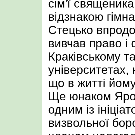
сім'ї священика
відзнакою гімн
Стецько впродо
вивчав право і
Краківському т
університетах, 
що в житті йом
Ще юнаком Яро
одним із ініціа
визвольної бор