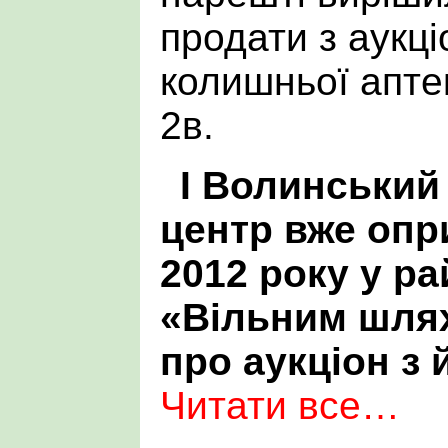
продати з аукц
колишньої аптек
2в.
І Волинський
центр вже опр
2012 року у ра
«Вільним шля
про аукціон з 
Читати все…