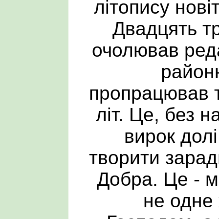
літопису новіт
Двадцять т
очолював реда
районн
пропрацював т
літ. Це, без 
вирок долі
творити зарад
Добра. Це - 
не одне