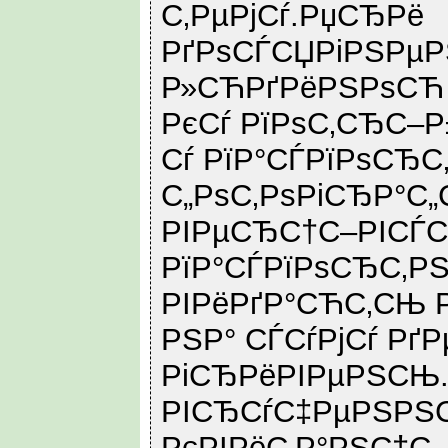
С‚РµРјСѓ.РџСЂРё
РґРѕСЃСЏРіРЅРµ
Р»СЋРґРёРЅРѕСЋ 
РєСѓ РїРѕС‚СЂС–Р
Сѓ РїР°СЃРїРѕСЂС
С„РѕС‚РѕРіСЂР°С„
РІРµСЂС†С–РІСЃС
РїР°СЃРїРѕСЂС‚РЅ
РІРёРґР°СЋС‚СЊ 
РЅР° СЃСѓРјСѓ Рґ
РіСЂРёРІРµРЅСЊ
РІСЂСѓС‡РµРЅРЅ
РєРІРёС‚Р°РЅС†С