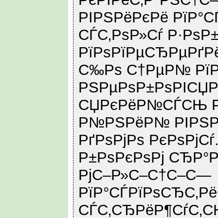
РІРЅРёРєРё РїР°С
СЃС‚РѕР»Сѓ Р·РѕР
РїРѕРїРµСЂРµРґР
С‰Рѕ С†РµР№ РїР
РЅРµРѕР±РѕРІСЏР
СЏРєРёР№СЃСЊ Р
Р№РЅРёР№ РІРЅР
РґРѕРјРѕ РєРѕРјСѓ
Р±РѕРєРѕРј СЂР°
РјС–Р»С–С†С–С—
РїР°СЃРїРѕСЂС‚Рё
СЃС‚СЂРёР¶СѓС‚С