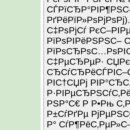
СЃРїСЂР°РІР¶РЅС
РґРёРїР»РѕРјРѕРј)
С‡РѕРјСѓ РєС–РІ
РїРѕРІРёРЅРЅС– С
РїРѕСЂРѕС…РѕРІ
С‡РµСЂРµР· СЏР
СЂСѓСЂРёСЃРІС–С
РІС†СЏРј РІР°СЂС
Р·РІРµСЂРЅСѓС‚Рё
РЅР°С€ Р Р•Рњ С‚
Р±СѓРґРµ РјРµРЅС
Р° СѓР¶РёС‚РµР»С