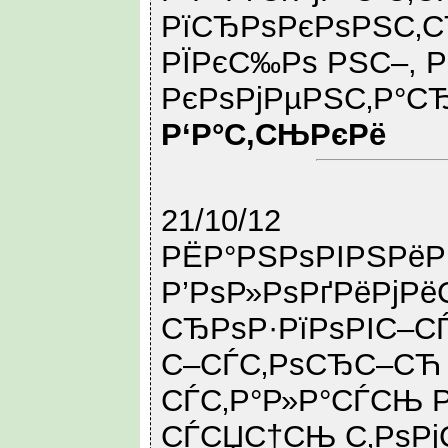
РїСЂРѕРєРѕРЅС‚С
РЇРєС‰Рѕ РЅС–, 
РєРѕРјРµРЅС‚Р°С
Р‘Р°С‚СЊРєРё
21/10/12
РЁР°РЅРѕРІРЅРё
Р’РѕР»РѕРґРёРјР
СЂРѕР·РїРѕРІС–СЃ
С–СЃС‚РѕСЂС–СЋ
СЃС‚Р°Р»Р°СЃСЊ 
СЃСЏС†СЊ С‚РѕРјС