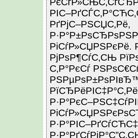
РєСѓР»СЊС‚СѓСЂРё
РІС–РґСЃС‚Р°СЋС‚
РґРјС–РЅСЏС‚Рё,
Р·Р°Р±РѕСЂРѕРЅРё
РіСѓР»СЏРЅРєРё. 
РјРѕР¶СѓС‚СЊ РїР
С‚Р°РєСѓ РЅРѕС€Сѓ
РЅРµРѕР±РѕРІвЂ™
РїСЂРёРІС‡Р°С‚Р
Р·Р°РєС–РЅС‡СѓРІ
РіСѓР»СЏРЅРєРѕ
Р·Р°РІС–РґСѓСЋС‡
Р·Р°РґСѓРјР°С”С‚