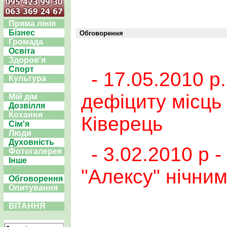
Пряма лінія
Бізнес
Обговорення
Громада
Освіта
Здоров'я
Спорт
- 17.05.2010 р
Культура
дефіциту місць
Мій дім
Дозвілля
Кохання
Ківерець
Сім'я
Люди
Духовність
- 3.02.2010 р -
Фотогалерея
Інше
"Алексу" нічним
Обговорення
Опитування
ВІТАННЯ