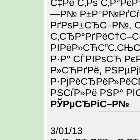
С‡Рё С‚Рѕ С‚Р°РєР
—Р№ Р±Р°Р№РґСѓР
РґРѕР±СЂС–Р№, 
С‚СЂР°РґРёС†С–
РІРёР»СЋС”С‚СЊС
Р·Р° СЃРІРѕСЋ Рє
Р»СЋРґРё, РЅРµРј
Р·РјРёСЂРёР»РёС
РЅСѓР»Рё РЅР° РІС
РЎРµСЂРіС–Р№
3/01/13