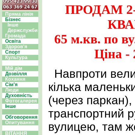
ПРОДАМ 2
Пряма лінія
Бізнес
КВА
Інше
Держслужби
65 м.кв. по в
Громада
Освіта
Здоров'я
Ціна - 
Спорт
Культура
Мій дім
Навпроти вели
Дозвілля
Кохання
кілька маленьк
Сім'я
Люди
Духовність
(через паркан)
Фотогалерея
Інше
транспортний р
Обговорення
Опитування
вулицею, там же
ВІТАННЯ