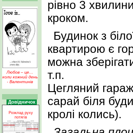
рівно 3 хвилин
кроком.
Будинок з біло
квартирою є го
можна зберігати
т.п.
Любов – це…
коли кожний день
- Валентинів
Цегляний гараж,
сарай біля буд
Довідничок
кролі колись).
Розклад руху
потягів
Загальна пло