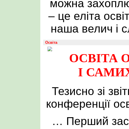
можна захоплю
– це еліта осві
наша велич і 
Освіта
ОСВІТА 
І САМИ
Тезисно зі зві
конференції ос
… Перший зас