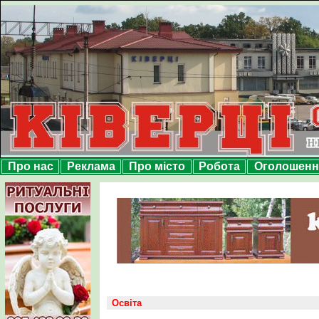
Про нас
Реклама
Про місто
Робота
Оголошенн
Освіта