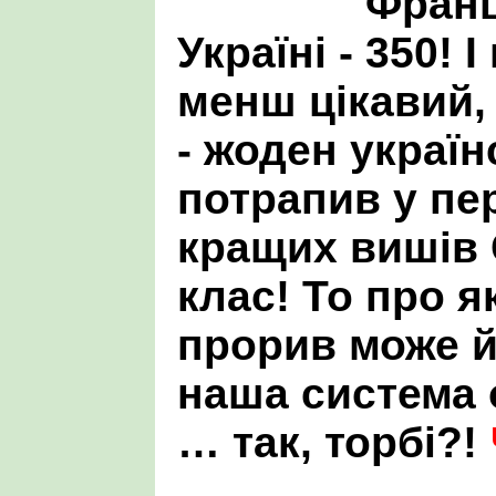
Франці
Україні - 350! 
менш цікавий, 
- жоден украї
потрапив у пер
кращих вишів 
клас! То про я
прорив може й
наша система о
… так, торбі?!