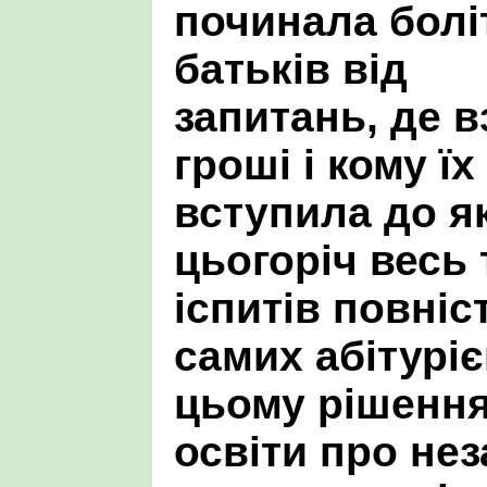
починала болі
батьків від
запитань, де в
гроші і кому ї
вступила до як
цьогоріч весь
іспитів повніс
самих абітуріє
цьому рішення
освіти про не