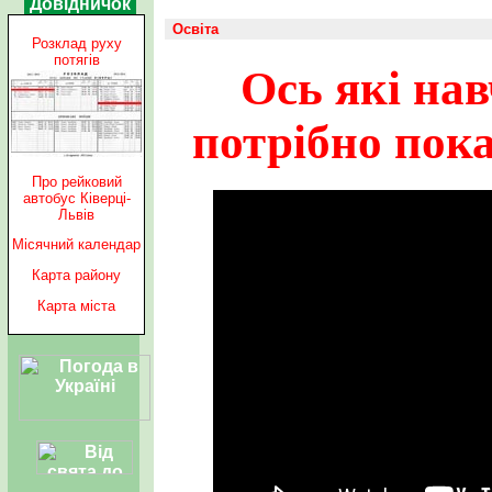
Довідничок
Освіта
Розклад руху
потягів
Ось які на
потрібно пок
Про рейковий
автобус Ківерці-
Львів
Місячний календар
Карта району
Карта міста