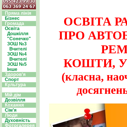
Пряма лінія
ОСВІТА РА
Бізнес
Громада
Освіта
ПРО АВТОБ
Дошкілля
"Сонечко"
ЗОШ №3
РЕМ
Вчителі
ЗОШ №4
КОШТИ, УЧ
Вчителі
ЗОШ №5
Інше
(класна, нао
Здоров'я
Спорт
Культура
досягнень
Мій дім
Дозвілля
Кохання
Сім'я
Люди
Духовність
Фотогалерея