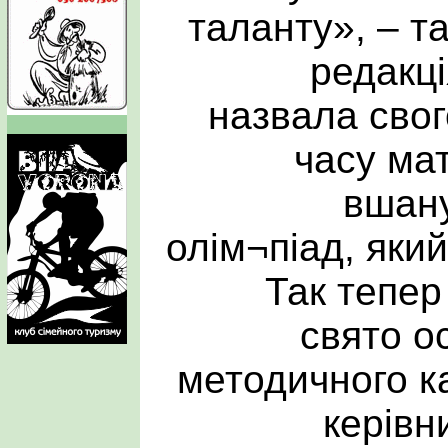
таланту», – т
редакці
назвала свог
часу ма
вшан
олім¬піад, яки
Так тепер
свято о
методичного ка
керівн