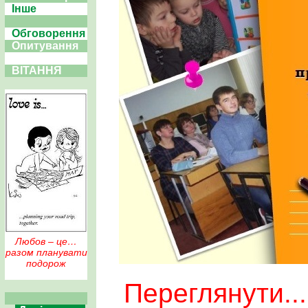
Інше
Обговорення
Опитування
ВІТАННЯ
Любов – це…
разом планувати
подорож
Переглянути...