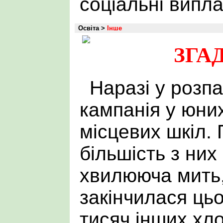
соціальні випл
Освіта >
Інше
ЗГА
Наразі у розпа
кампанія у юни
місцевих шкіл.
більшість з них
хвилююча мить,
закінчилася цьо
тисяч інших хло