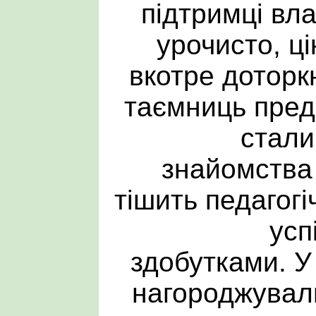
підтримці вл
урочисто, ці
вкотре доторк
таємниць пред
стали
знайомства 
тішить педагог
усп
здобутками. У
нагороджували