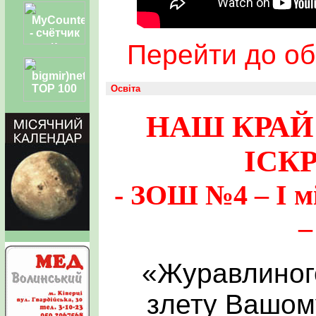
Перейти до об
Освіта
НАШ КРАЙ
ІСК
- ЗОШ №4 – І м
–
«Журавлиног
злету Вашом