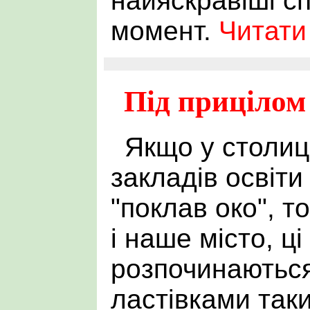
найяскравіші с
момент.
Читати
Під прицілом 
Якщо у столиці
закладів освіти
"поклав око", то
і наше місто, ц
розпочинаютьс
ластівками таки