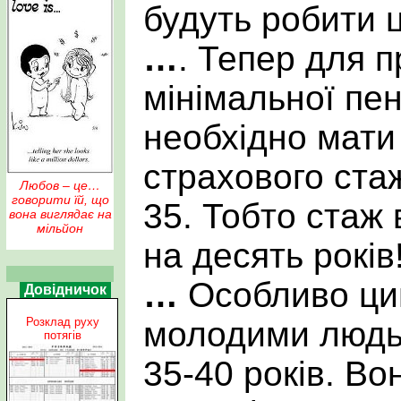
будуть робити ц
…
. Тепер для 
мінімальної пен
необхідно мати 
страхового ста
Любов – це…
говорити їй, що
35. Тобто стаж
вона виглядає на
мільйон
на десять років!
…
Особливо цин
Довідничок
Розклад руху
молодими людьм
потягів
35-40 років. Во