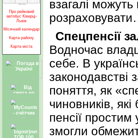
взагалі можуть
Про рейковий
розраховувати
автобус Ківерці-
Львів
Місячний календар
Спецпенсії з
Карта району
Водночас владц
Карта міста
себе. В україн
законодавстві 
поняття, як «сп
чиновників, які
пенсії простим 
змогли обмежит