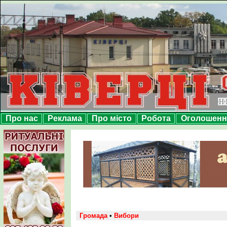
Про нас
Реклама
Про місто
Робота
Оголошенн
Громада
•
Вибори