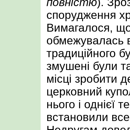
повністю
). Зро
спорудження х
Вимагалося, що
обмежувалась 
традиційного бу
змушені були т
місці зробити 
церковний купо
нього і однієї т
встановили все
Недругам довел