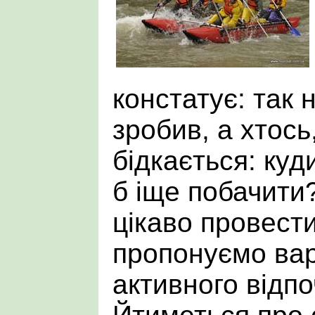
констатує: так н
зробив, а хтось
бідкається: куд
б іще побачити?
цікаво провести
пропонуємо вар
активного відпо