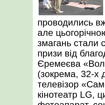
проводились в
але цьогорічно
змагань стали 
призи від благо
Єремеєва «Вол
(зокрема, 32-х
телевізор «Сам
кінотеатр LG, 
фотоапарат, со