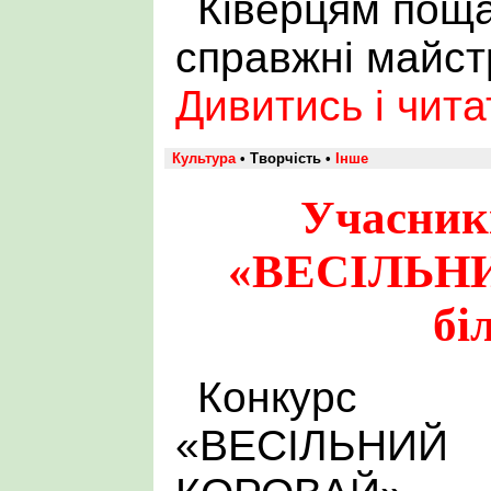
Ківерцям поща
справжні майст
Дивитись і чит
Культура
• Творчість •
Інше
Учасник
«ВЕСІЛЬН
бі
Конкурс
«ВЕСІЛЬНИЙ