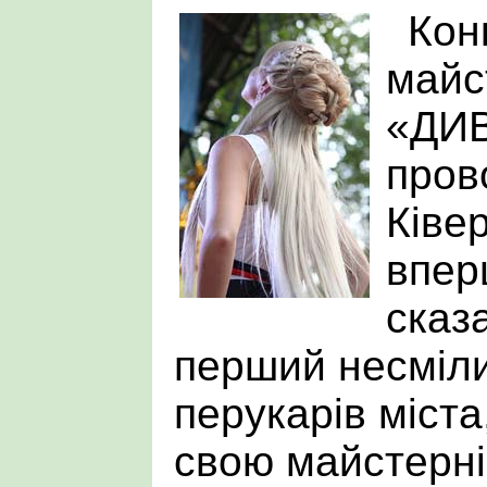
Кон
майс
«ДИ
пров
Ківер
впер
сказ
перший несміли
перукарів міста
свою майстерні