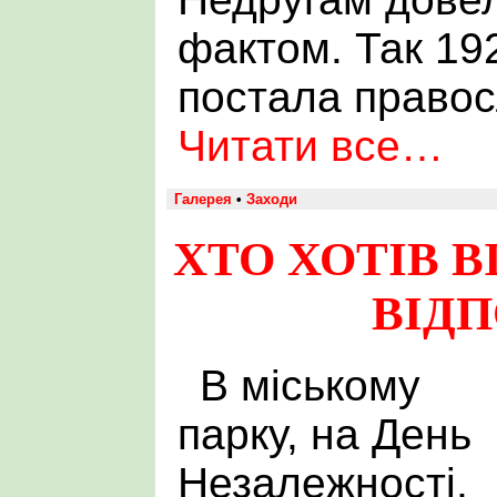
фактом. Так 19
постала правос
Читати все…
Галерея
•
Заходи
ХТО ХОТІВ В
ВІД
В міському
парку, на День
Незалежності,