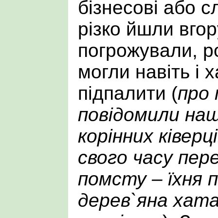
бізнесові або с
різко йшли вгор
погрожували, р
могли навіть і х
підпалити (
про
повідомили нащ
корінних ківерц
свого часу пер
помсту – їхня п
дерев`яна хата