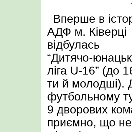
Вперше в істо
АДФ м. Ківерці
відбулась
“Дитячо-юнаць
ліга U-16” (до 1
ти й молодші). 
футбольному ту
9 дворових ком
приємно, що не