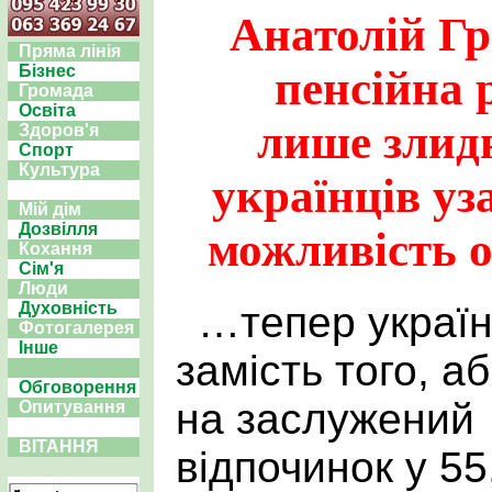
Анатолій Г
Пряма лінія
Бізнес
пенсійна 
Громада
Освіта
лише злидн
Здоров'я
Спорт
Культура
українців уз
Мій дім
Дозвілля
можливість 
Кохання
Сім'я
Люди
…тепер україн
Духовність
Фотогалерея
Інше
замість того, а
Обговорення
на заслужений
Опитування
ВІТАННЯ
відпочинок у 55