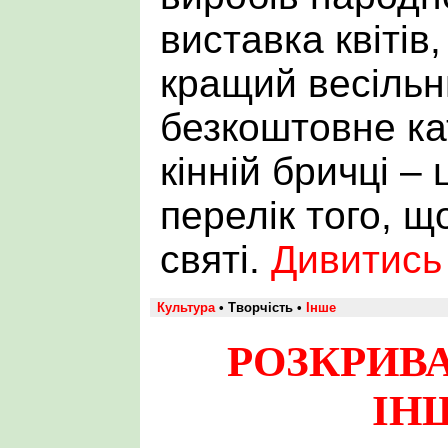
виставка квітів
кращий весільн
безкоштовне ка
кінній бричці –
перелік того, щ
святі.
Дивитись
Культура
• Творчість •
Інше
РОЗКРИВ
ІН