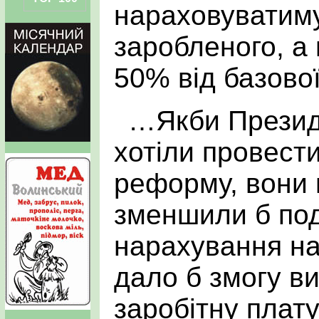
нараховуватиму
заробленого, а
50% від базово
…Якби Президе
хотіли провест
реформу, вони
зменшили б под
нарахування на
дало б змогу ви
заробітну плату