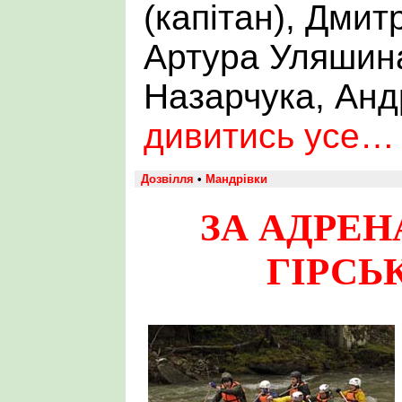
(капітан), Дмит
Артура Уляшин
Назарчука, Анд
дивитись усе…
Дозвілля
•
Мандрівки
ЗА АДРЕН
ГІРСЬ