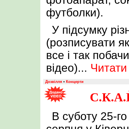
футболки).
У підсумку різ
(розписувати як
все і так побач
відео)...
Читати
Дозвілля
•
Концерти
С.К.А.
В суботу 25-го
серпня у Ківер