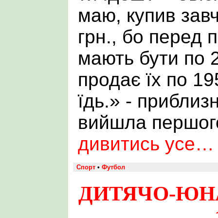
маю, купив завч
грн., бо перед 
мають бути по 2
продає їх по 195
їдь.» - приблиз
вийшла першог
дивитись усе…
Спорт
•
Футбол
ДИТЯЧО-ЮНА