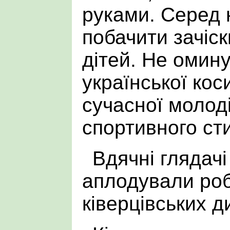
руками. Серед 
побачити зачіс
дітей. Не омин
української кос
сучасної молод
спортивного ст
Вдячні глядач
аплодували ро
ківерцівських д