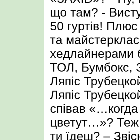
що там? - Вист
50 гуртів! Плю
та майстерклас
хедлайнерами б
ТОЛ, Бумбокс, 
Ляпіс Трубецкой
Ляпіс Трубецко
співав «…когда
цветут…»? Теж 
ти їдеш? – Звіс