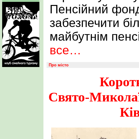
Пенсійний фонд
забезпечити біл
майбутнім пен
все…
Про місто
Коротк
Свято-Миколаї
Кі