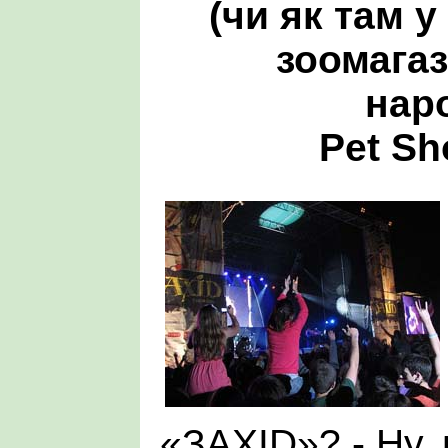
(чи як там у
зоомагаз
нар
Pet Sh
«ЗАХІD»? - Ну,