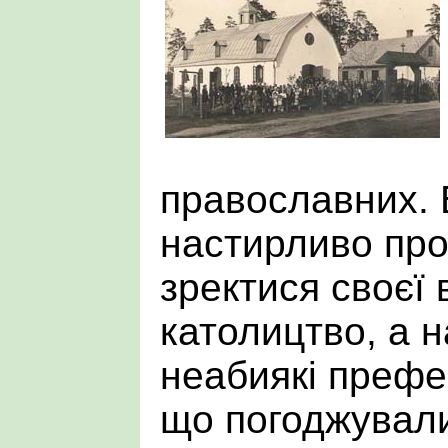
православних. 
настирливо пр
зректися своєї 
католицтво, а 
неабиякі префер
що погоджувалис