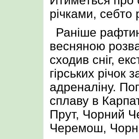
Йтиметься про 
річками, себто 
Раніше рафтин
весняною розва
сходив сніг, ек
гірських річок 
адреналіну. По
сплаву в Карпата
Прут, Чорний Ч
Черемош, Чорн