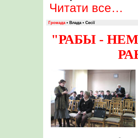
Читати все…
Громада
• Влада • Сесії
"РАБЫ - НЕМ
РА