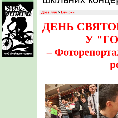
Дозвілля
>
Вечірки
ДЕНЬ СВЯТО
У "Г
– Фоторепортаж
р