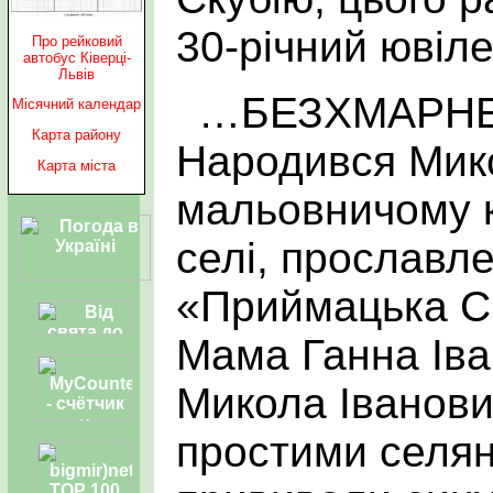
30-річний ювілей
Про рейковий
автобус Ківерці-
Львів
…БЕЗХМАРН
Місячний календар
Карта району
Народився Мик
Карта міста
мальовничому к
селі, прослав
«Приймацька Сі
Мама Ганна Іван
Микола Іванови
простими селян