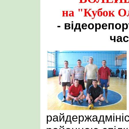
на "Кубок О
- відеорепор
час
райдержадмініст