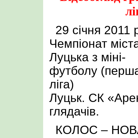
лі
29 січня 2011 
Чемпіонат міст
Луцька з міні-
футболу (перш
ліга)
Луцьк. СК «Арен
глядачів.
КОЛОС – НОВА 