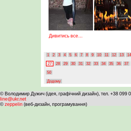
Дивитись все…
1
2
3
4
5
6
7
8
9
10
11
12
13
1
27
28
29
30
31
32
33
34
35
36
37
50
Додому
© Володимир Дужич (ідея, графічний дизайн), тел. +38 099 
line@ukr.net
©
zeppelin
(веб-дизайн, програмування)