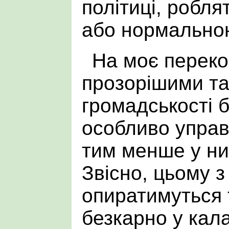
політиці, робля
або нормально
На моє перек
прозорішими та
громадськості б
особливо управ
тим менше у ни
Звісно, цьому з
опиратимуться т
безкарно у кала