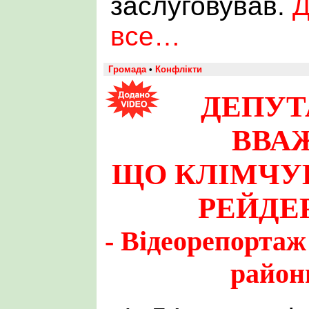
заслуговував.
Д
все…
Громада
•
Конфлікти
ДЕПУТ
ВВА
ЩО КЛІМЧУ
РЕЙДЕ
- Відеорепортаж 
районн