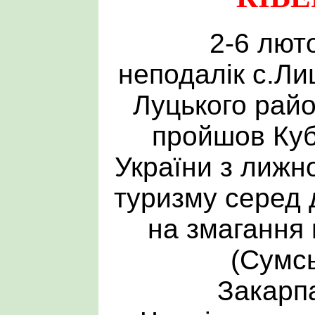
2-6 лют
неподалік с.Л
Луцького рай
пройшов Ку
України з лижн
туризму серед 
на змагання
(Сумсь
Закарпа