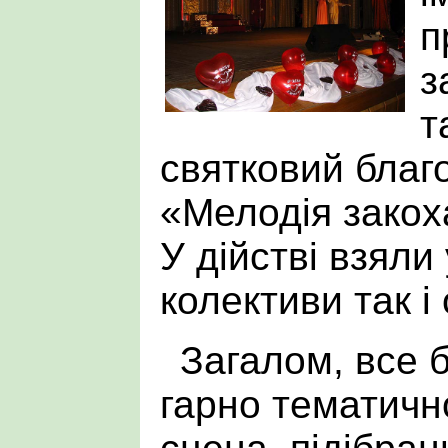
п
з
т
святковий благ
«Мелодія закох
У дійстві взяли 
колективи так і
Загалом, все 
гарно тематич