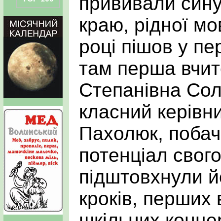
прививали сину
краю, рідної мов
році пішов у п
там перша вчит
Степанівна Сол
класний керівн
Пахолюк, поба
потенціал свого
підштовхнули й
кроків, перших 
шкільних конце