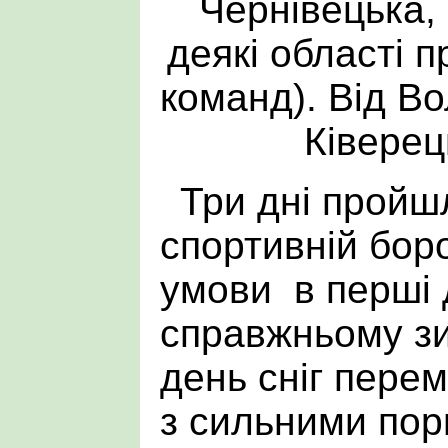
Чернівецька, 
деякі області 
команд). Від Во
Ківерец
Три дні пройш
спортивній боро
умови в перші д
справжньому зи
день сніг перем
з сильними пор