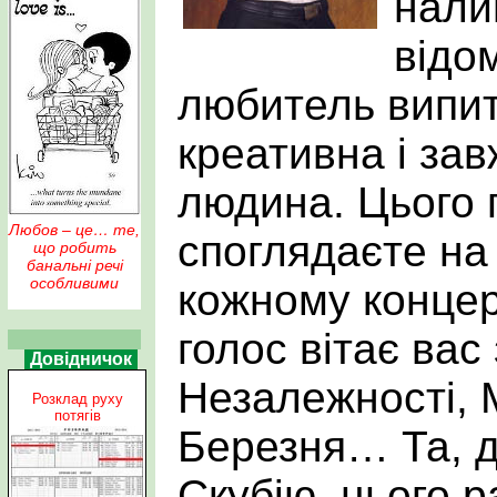
налив
відом
любитель випит
креативна і за
людина. Цього 
Любов – це… те,
споглядаєте на 
що робить
банальні речі
особливими
кожному концер
голос вітає вас
Довідничок
Незалежності, 
Розклад руху
потягів
Березня… Та, д
Скубію, цього р