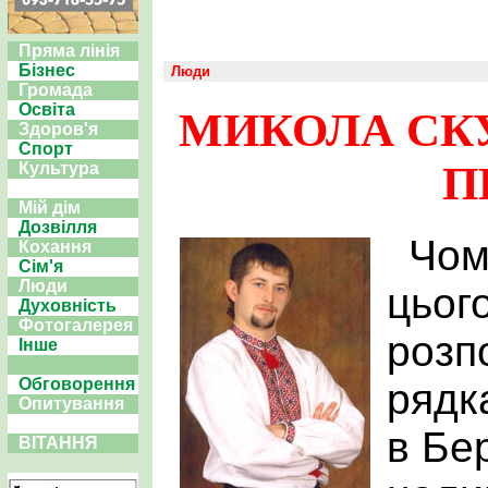
Пряма лінія
Бізнес
Люди
Громада
Освіта
МИКОЛА СКУ
Здоров'я
Спорт
П
Культура
Мій дім
Дозвілля
Чом
Кохання
Сім'я
Люди
цьог
Духовність
Фотогалерея
розп
Інше
Обговорення
рядк
Опитування
в Бе
ВІТАННЯ