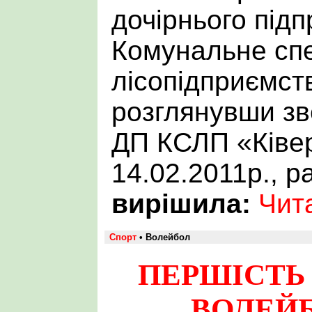
дочірнього під
Комунальне спе
лісопідприємств
розглянувши зв
ДП КСЛП «Ківер
14.02.2011р., 
вирішила:
Чита
Спорт
• Волейбол
ПЕРШІСТЬ 
ВОЛЕЙБ