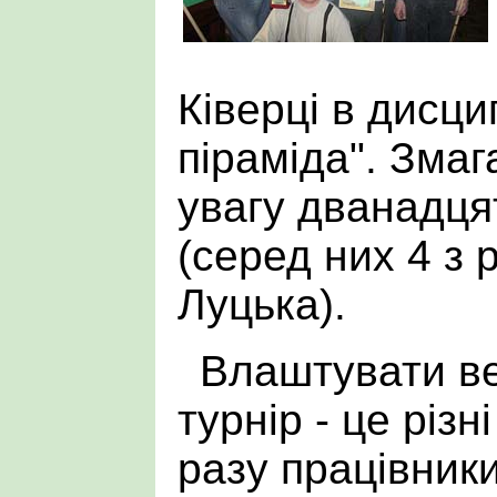
Ківерці в дисци
піраміда". Зма
увагу дванадця
(серед них 4 з 
Луцька).
Влаштувати ве
турнір - це різн
разу працівник