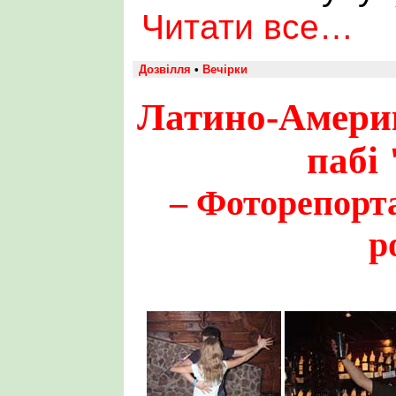
Читати все…
Дозвілля
•
Вечірки
Латино-Америк
пабі
– Фоторепорта
р