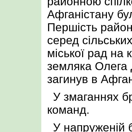
районною спілк
Афганістану бу
Першість район
серед сільськи
міської рад на 
земляка Олега 
загинув в Афган
У змаганнях б
команд.
У напруженій 