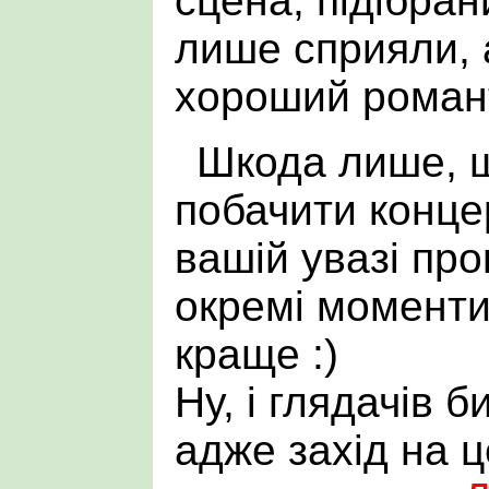
сцена, підібра
лише сприяли, 
хороший романт
Шкода лише, щ
побачити концер
вашій увазі пр
окремі моменти 
краще :)
Ну, і глядачів б
адже захід на ц