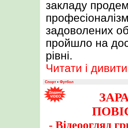
закладу продем
професіоналізм
задоволених об
пройшло на до
рівні.
Читати і дивит
Спорт
•
Футбол
ЗАР
ПОВІ
- Відеоогляд г