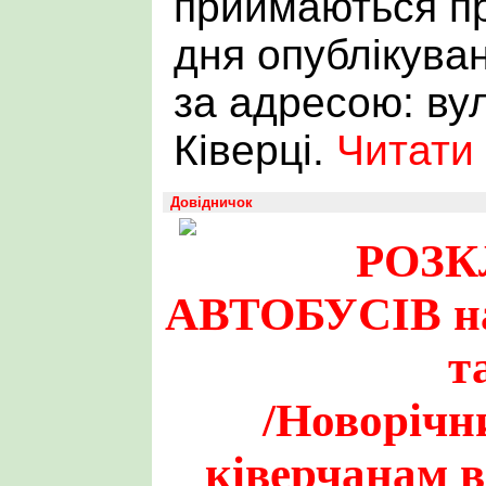
приймаються пр
дня опублікува
за адресою: вул
Ківерці.
Читати
Довідничок
РОЗК
АВТОБУСІВ на
т
/Новорічн
ківерчанам в