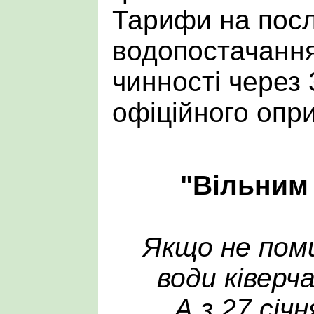
Тарифи на пос
водопостачанн
чинності через 3
офіційного опр
"Вільним
Якщо не поми
води ківерч
А з 27 січ