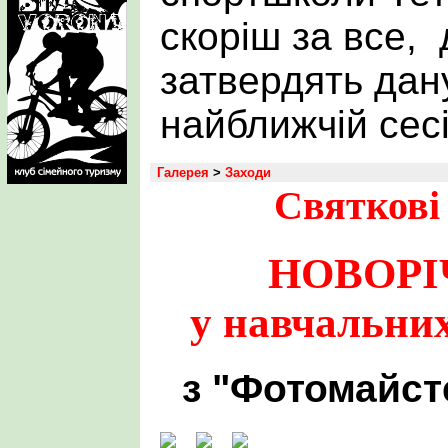
скоріш за все,
затвердять дану
найближчій сесі
Галерея
>
Заходи
Святкові
НОВОРІ
у навчальних
з "Фотомайст