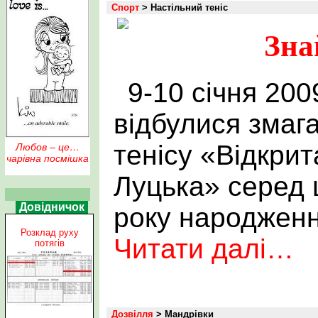
Спорт
> Настільний теніс
Зна
9-10 січня 200
відбулися змага
тенісу «Відкрит
Любов – це…
чарівна посмішка
Луцька» серед 
Довідничок
року народженн
Розклад руху
Читати далі…
потягів
Дозвілля
> Мандрівки