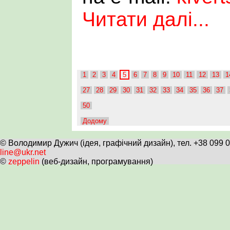
Читати далі...
1
2
3
4
5
6
7
8
9
10
11
12
13
1
27
28
29
30
31
32
33
34
35
36
37
50
Додому
© Володимир Дужич (ідея, графічний дизайн), тел. +38 099 
line@ukr.net
©
zeppelin
(веб-дизайн, програмування)