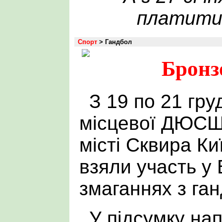
платити 
Спорт
> Гандбол
Бронз
З 19 по 21 гру
місцевої ДЮСШ
місті Сквира Ки
взяли участь у
змаганнях з ган
У підсумку на