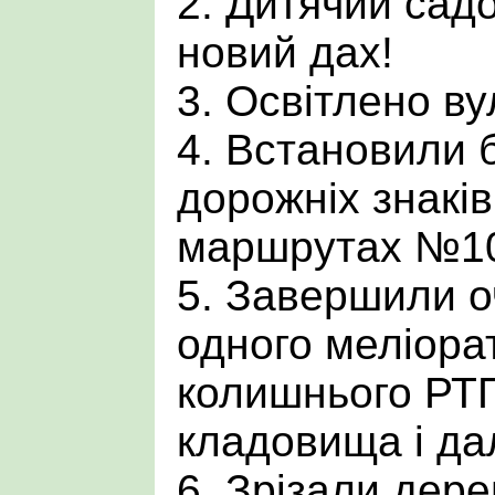
2. Дитячий сад
новий дах!
3. Освітлено в
4. Встановили 
дорожніх знаків
маршрутах №10
5. Завершили 
одного меліорат
колишнього РТП
кладовища і дал
6. Зрізали дере