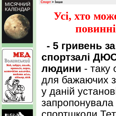
Спорт
> Інше
Усі, хто мож
повинні
- 5 гривень з
спортзалі ДЮС
людини
- таку
для бажаючих 
у даній установ
запропонувала
спортшколи Тет