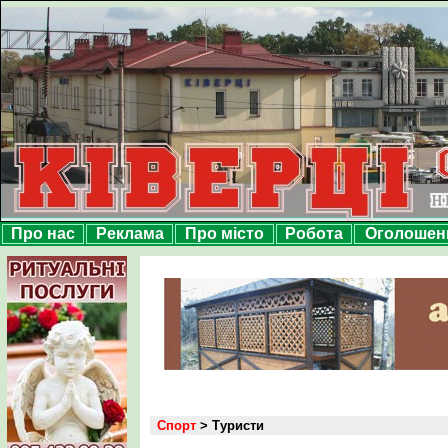
Про нас
Реклама
Про місто
Робота
Оголошен
Спорт
> Туристи