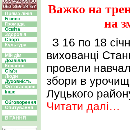
Важко на трен
Пряма лінія
Бізнес
на з
Громада
Освіта
Здоров'я
З 16 по 18 січ
Спорт
Культура
вихованці Станц
Мій дім
Дозвілля
провели навчал
Кохання
Сім'я
Люди
збори в урочищ
Духовність
Фотогалерея
Луцького район
Інше
Обговорення
Читати далі…
Опитування
ВІТАННЯ