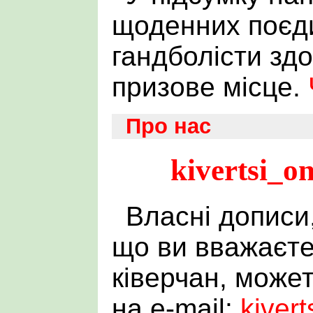
щоденних поєди
гандболісти зд
призове місце.
Про нас
kivertsi_o
Власні дописи,
що ви вважаєте
ківерчан, може
на e-mail:
kiver