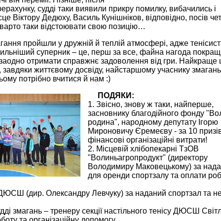
ерахунку, судді таки виявили прикру помилку, вибачились і
ісце Віктору Дедюху, Василь Кунішніков, відповідно, посів че
, варто таки відстоювати свою позицію…
гання пройшли у дружній й теплій атмосфері, адже тенісис
сильніший суперник – це, перш за все, файна нагода покра
 заодно отримати справжнє задоволення від гри. Найкраще 
, завдяки життєвому досвіду, найстаршому учаснику змаган
цьому потрібно вчитися й нам :)
ПОДЯКИ:
1. Звісно, знову ж таки, найперше,
засновнику благодійного фонду "Во
родина", народному депутату Ігорю
Мироновичу Єремеєву - за 10 призі
фінансові організаційні витрати!
2. Місцевій хлібопекарні ТзОВ
"Волиньагропродукт" (директору
Володимиру Маковецькому) за нада
для оренди спортзалу та оплати ро
 ДЮСШ (дир. Олександру Левчуку) за наданий спортзал та н
дді змагань – тренеру секції настільного тенісу ДЮСШ Світ
оботу та організаційну допомогу.