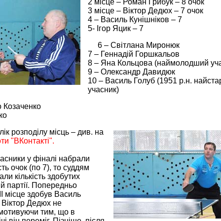
2 місце – Роман Грибук – 8 очок
3 місце – Віктор Дедюх – 7 очок
4 – Василь Кунішніков – 7
5- Ігор Яцик – 7
6 – Світлана Миронюк
7 – Геннадій Горшкальов
8 – Яна Кольцова (наймолодший уч
9 – Олександр Давидюк
10 – Василь Голуб (1951 р.н. найст
учасник)
о Козаченко
ко
ік розподілу місць – див. на
оти "ВКонтакті".
часники у фіналі набрали
ть очок (по 7), то суддям
ли кількість здобутих
й партії. Попередньо
ІІ місце здобув Василь
е Віктор Дедюх не
мотивуючи тим, що в
чі він переміг. Пізніше, після