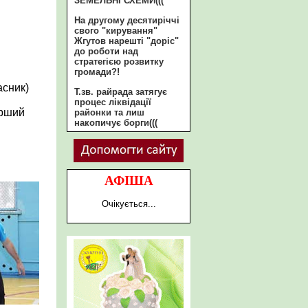
ЗЕМЕЛЬНІ СХЕМИ(((
На другому десятиріччі
свого "кирування"
Жгутов нарешті "доріс"
до роботи над
стратегією розвитку
громади?!
асник)
Т.зв. райрада затягує
процес ліквідації
арший
районки та лиш
накопичує борги(((
АФІША
Очікується...