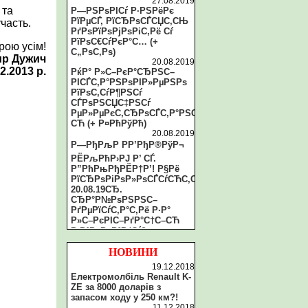
27.08.2019
 та
Р—РЅРѕРІСѓ Р·РЅРёРє
РїРµСЃ, РїСЂРѕСЃСЏС‚СЊ
часть.
РґРѕРїРѕРјРѕРіС‚Рё Сѓ
РїРѕС€СѓРєР°С… (+
рою усім!
С„РѕС‚Рѕ)
р Дужич
20.08.2019
2.2013 р.
РќР° Р»С–РєР°СЂРЅС–
РІСЃС‚Р°РЅРѕРІР»РµРЅРѕ
РїРѕС‚СѓР¶РЅСѓ
СЃРѕРЅСЏС‡РЅСѓ
РµР»РµРєС‚СЂРѕСЃС‚Р°РЅС†С–
СЋ (+ Р¤РћРўРћ)
20.08.2019
Р—РђРљР РР’РђР®РўР¬
РЁРљРћР›РЈ Р’ СЃ.
Р”РћРњРђРЁР†Р’! Р§Рё
РїСЂРѕРіРѕР»РѕСЃСѓСЋС‚СЊ
20.08.19СЂ.
СЂР°Р№РѕРЅРЅС–
РґРµРїСѓС‚Р°С‚Рё Р·Р°
Р»С–РєРІС–РґР°С†С–СЋ
Р·Р°РєР»Р°РґСѓ?
20.08.2019
Рў.Р·РІ. СЂР°Р№СЂР°РґР°
НОВИНИ
Р·Р°С‚СЏРіСѓС”
19.12.2018
РїСЂРѕС†РµСЃ Р»С–РєРІС–
Електромолбіль Renault K-
РґР°С†С–С—
ZE за 8000 доларів з
СЂР°Р№РѕРЅРєРё С‚Р°
запасом ходу у 250 км?!
Р»РёС€
11.12.2018