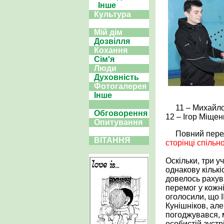
Інше
Культура
Мій дім
Дозвілля
Кохання
Сім'я
Люди
Духовність
Фотогалерея
Інше
11 – Михайл
Обговорення
12 – Ігор Міщен
Опитування
Повний перел
ВІТАННЯ
сторінці спільн
Оскільки, три у
однакову кількіс
довелось рахува
перемог у кожні
оголосили, що І
Кунішніков, ал
погоджувався, 
особистій зустрі