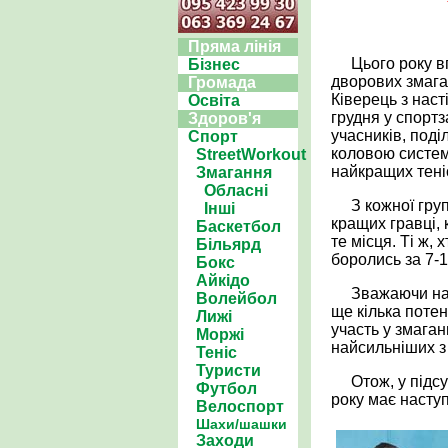
Пряма лінія
Цього року в
Бізнес
дворових змага
Громада
Ківерець з наст
Освіта
грудня у спорт
Здоров'я
учасників, поді
Спорт
коловою систе
StreetWorkout
найкращих теніс
Змагання
Обласні
З кожної гру
Інші
кращих гравці, к
Баскетбол
те місця. Ті ж, 
Більярд
боролись за 7-1
Бокс
Айкідо
Зважаючи на 
Волейбол
ще кілька поте
Лижі
участь у змаган
Моржі
найсильніших з 
Теніс
Туристи
Отож, у підс
Футбол
року має насту
Велоспорт
Шахи/шашки
Заходи