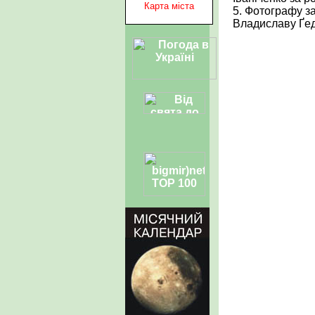
Карта міста
5. Фотографу за
Владиславу Ґед