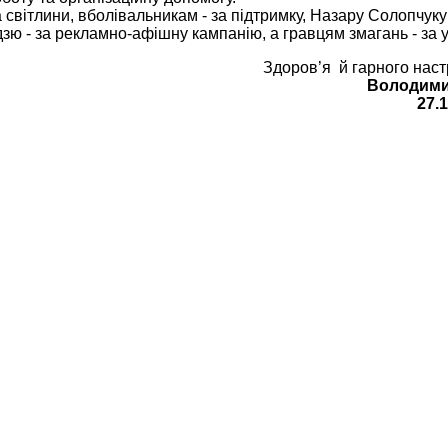
 світлини, вболівальникам - за підтримку, Назару Солопчуку
зю - за рекламно-афішну кампанію, а гравцям змагань - за у
Здоров’я й гарного наст
Володими
27.1