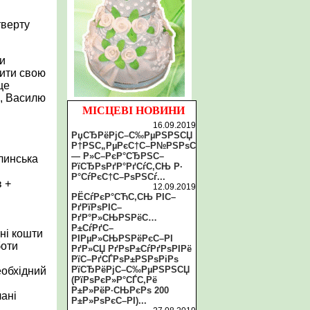
тверту
ти
щити свою
це
ь, Василю
МІСЦЕВІ НОВИНИ
16.09.2019
РџСЂРёРјС–С‰РµРЅРЅСЏ
Р†РЅС„РµРєС†С–Р№РЅРѕС
— Р»С–РєР°СЂРЅС–
линська
РїСЂРѕРґР°РґСѓС‚СЊ Р·
Р°СѓРєС†С–РѕРЅСѓ...
в +
12.09.2019
РЁСѓРєР°СЋС‚СЊ РІС–
РґРїРѕРІС–
РґР°Р»СЊРЅРёС…
Р±СѓРґС–
ні кошти
РІРµР»СЊРЅРёРєС–РІ
боти
РґР»СЏ РґРѕР±СѓРґРѕРІРё
РїС–РґСЃРѕР±РЅРѕРіРѕ
РїСЂРёРјС–С‰РµРЅРЅСЏ
еобхідний
(РїРѕРєР»Р°СЃС‚Рё
Р±Р»РёР·СЊРєРѕ 200
лані
Р±Р»РѕРєС–РІ)...