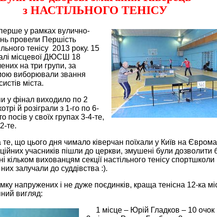
з НАСТІЛЬНОГО ТЕНІСУ
перше у рамках вулично-
нь провели Першість
ільного тенісу 2013 року. 15
залі місцевої ДЮСШ 18
лених на три групи, за
мою виборювали звання
истів міста.
пи у фінал виходило по 2
отрі й розіграли з 1-го по 6-
хто посів у своїх групах 3-4-те,
2-те.
те, що цього дня чимало ківерчан поїхали у Київ на Єврома
нційних учасників пішли до церкви, змушені були дозволити 
ні кільком вихованцям секції настільного тенісу спортшколи
них залучали до суддівства :).
умку напружених і не дуже поєдинків, краща тенісна 12-ка мі
пний вигляд:
1 місце – Юрій Гладков – 10 очок