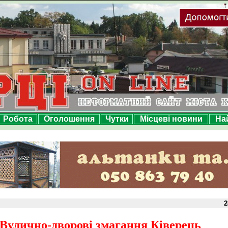
Робота
Оголошення
Чутки
Місцеві новини
На
2
Вулично-дворові змагання Ківерець