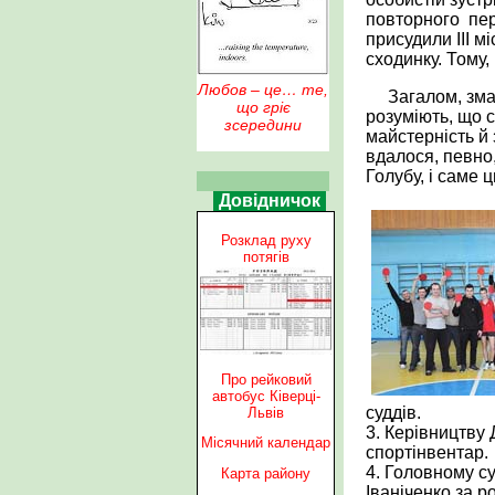
повторного пер
присудили ІІІ м
сходинку. Тому
Любов – це… те,
Загалом, зма
що гріє
розуміють, що 
зсередини
майстерність й
вдалося, певно
Голубу, і саме 
Довідничок
Розклад руху
потягів
Про рейковий
автобус Ківерці-
суддів.
Львів
3. Керівництву
Місячний календар
спортінвентар.
4. Головному су
Карта району
Іваніченко за р