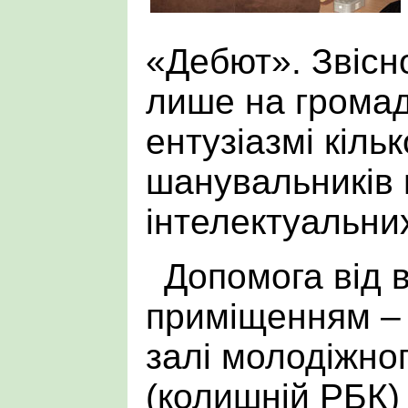
«Дебют». Звісно
лише на громад
ентузіазмі кіль
шанувальників 
інтелектуальних
Допомога від 
приміщенням – 
залі молодіжно
(колишній РБК)