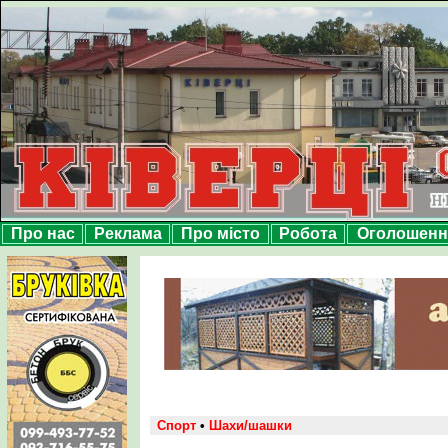
Про нас
Реклама
Про місто
Робота
Оголошенн
Спорт
•
Шахи/шашки