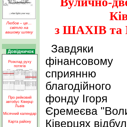
Вулично-дв
Кі
Любов – це…
з ШАХІВ та
світло на
вашому шляху
Завдяки
Довідничок
фінансовому
Розклад руху
потягів
сприянню
благодійного
фонду Ігоря
Про рейковий
автобус Ківерці-
Львів
Єремеєва "Воли
Місячний календар
Ківерцях відбул
Карта району