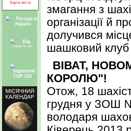
Карта міста
змагання з шахі
організації й п
долучився місц
шашковий клуб 
ВІВАТ, НОВ
КОРОЛЮ"!
Отож, 18 шахіст
грудня у ЗОШ 
володаря шахов
Ківерець 2013 р