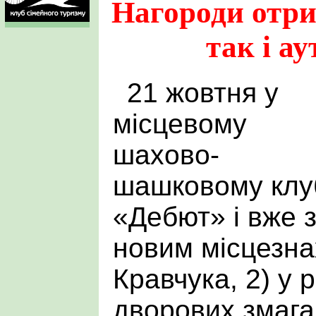
Нагороди отри
так і ау
21 жовтня у
місцевому
шахово-
шашковому клу
«Дебют» і вже 
новим місцезна
Кравчука, 2) у 
дворових змага