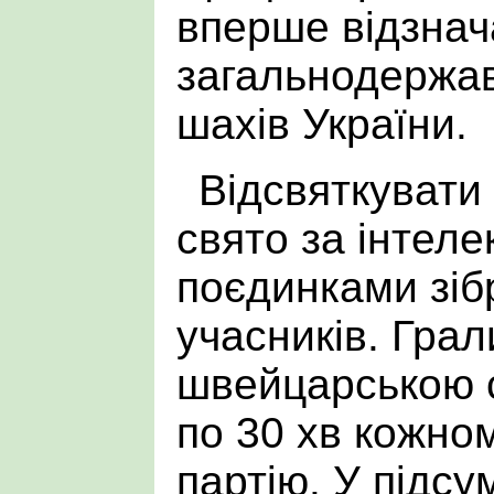
вперше відзнач
загальнодержав
шахів України.
Відсвяткувати
свято за інтел
поєдинками зіб
учасників. Грал
швейцарською с
по 30 хв кожно
партію. У підсу