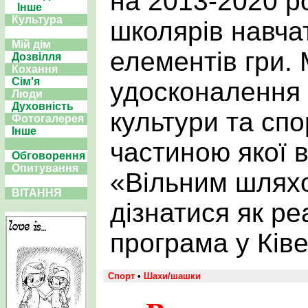
на 2013-2020 р
Інше
Культура
школярів навча
Мій дім
елементів гри.
Дозвілля
Кохання
Сім'я
удосконалення 
Люди
Духовність
культури та спо
Фотогалерея
Інше
частиною якої 
Обговорення
Опитування
«Вільним шлях
ВІТАННЯ
дізнатися як ре
програма у Ків
Спорт
•
Шахи/шашки