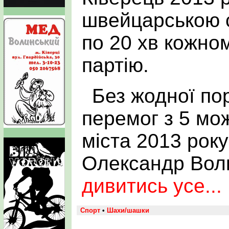
швейцарською с
по 20 хв кожно
партію.
Без жодної по
перемог з 5 мо
міста 2013 рок
Олександр Вол
дивитись усе...
Спорт
•
Шахи/шашки