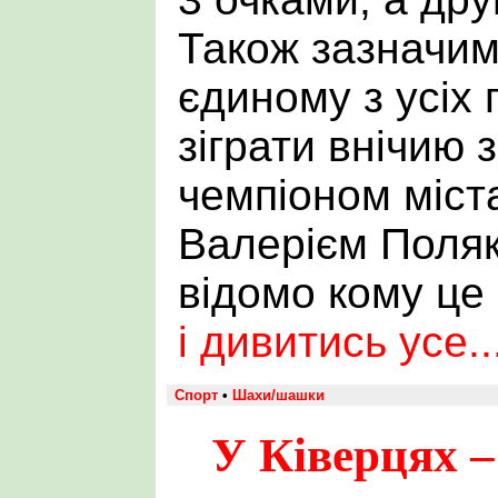
Також зазначим
єдиному з усіх 
зіграти внічию 
чемпіоном міст
Валерієм Поляк
відомо кому це 
і дивитись усе..
Спорт
•
Шахи/шашки
У Ківерцях 