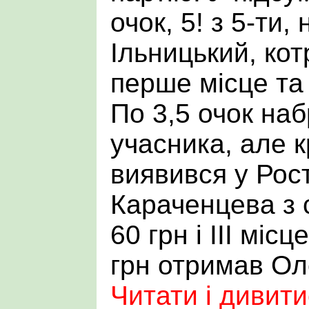
очок, 5! з 5-ти,
Ільницький, кот
перше місце та 
По 3,5 очок на
учасника, але 
виявився у Рос
Караченцева з с
60 грн і ІІІ місц
грн отримав Ол
Читати і дивитис