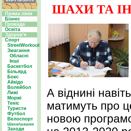
ШАХИ ТА ІН
Пряма лінія
Бізнес
Громада
Освіта
Здоров'я
Спорт
StreetWorkout
Змагання
Обласні
Інші
Баскетбол
Більярд
Бокс
Айкідо
Волейбол
А віднині навіт
Лижі
Моржі
матимуть про ц
Теніс
Туристи
Футбол
новою програмо
Велоспорт
Шахи/шашки
Заходи