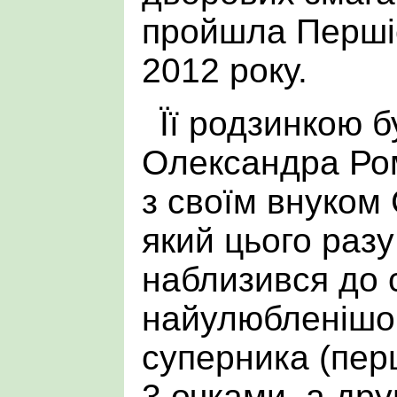
пройшла Першіс
2012 року.
Її родзинкою б
Олександра Ро
з своїм внуком
який цього раз
наблизився до 
найулюбленішог
суперника (перш
3 очками, а друг