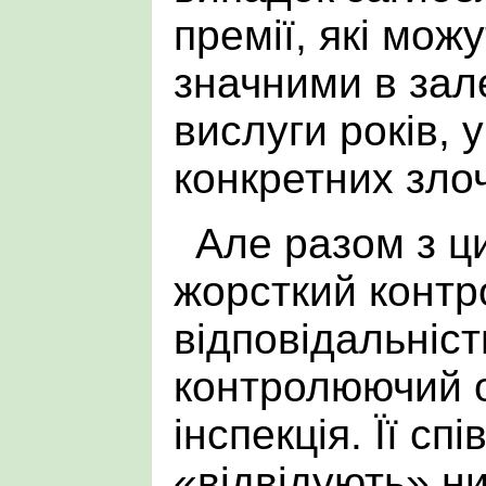
премії, які мож
значними в зал
вислуги років, у
конкретних злоч
Але разом з ц
жорсткий контр
відповідальніст
контролюючий о
інспекція. Її сп
«відвідують» ни