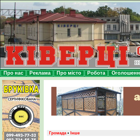
Про нас
Реклама
Про місто
Робота
Оголошенн
Громада
•
Інше