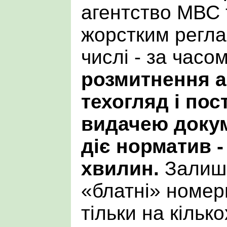
агентство МВС 
жорстким регла
числі - за часо
розмитнення а
техогляд і пос
видачею докум
діє норматив -
хвилин.
Залиши
«блатні» номер
тільки на кільк