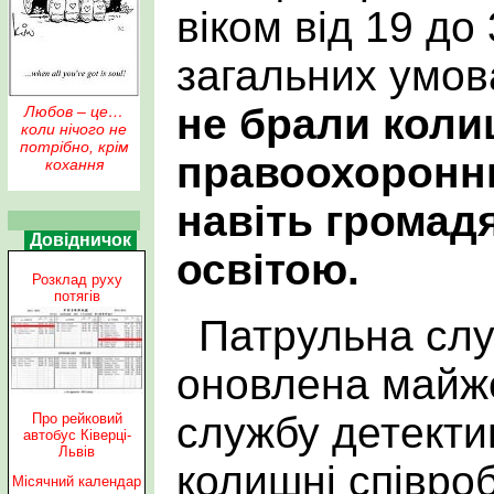
віком від 19 до 
загальних умов
не брали коли
Любов – це…
коли нічого не
потрібно, крім
правоохоронни
кохання
навіть громад
Довідничок
освітою.
Розклад руху
потягів
Патрульна сл
оновлена майже
службу детекти
Про рейковий
автобус Ківерці-
Львів
колишні співро
Місячний календар