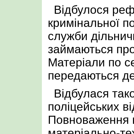
Відбулося ре
кримінальної по
служби дільничн
займаються пр
Матеріали по с
передаються де
Відбулася так
поліцейських ві
Повноваження 
матеріально-те