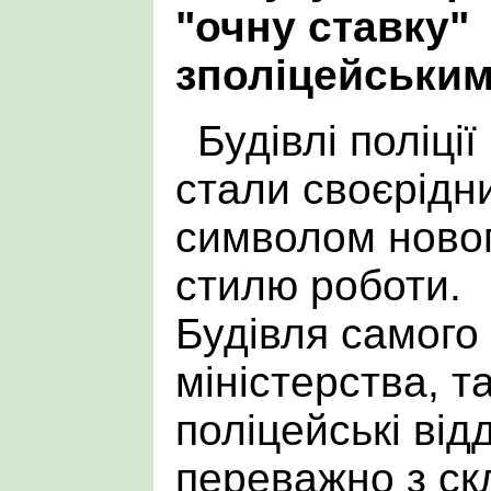
"очну ставку"
зполіцейським
Будівлі поліції
стали своєрідн
символом ново
стилю роботи.
Будівля самого
міністерства, та
поліцейські від
переважно з скл