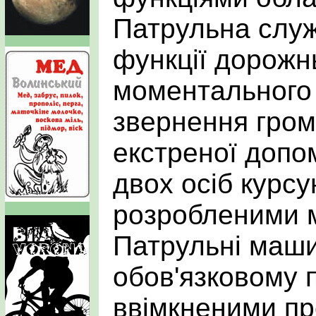
Патрульна слу
функції дорожньо
моментального
звернення гром
екстреної допом
двох осіб курсу
розробленими 
Патрульні маш
обов'язковому п
ввімкненими п