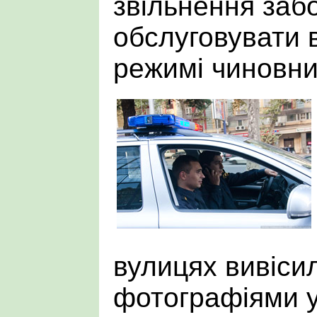
звільнення заб
обслуговувати 
режимі чиновни
вулицях вивіси
фотографіями 