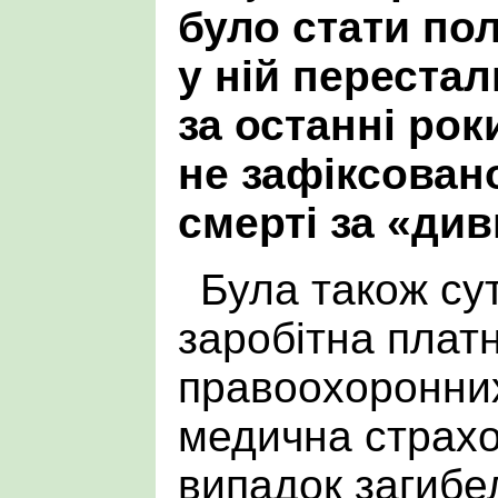
було стати пол
у ній перестал
за останні рок
не зафіксован
смерті за «ди
Була також су
заробітна платн
правоохоронних
медична страхо
випадок загибел