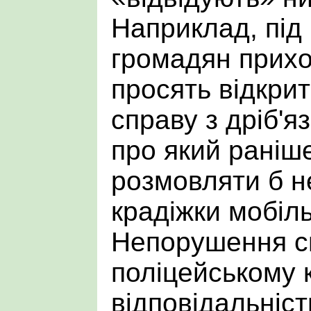
Наприклад, під
громадян приход
просять відкри
справу з дріб'я
про який раніше
розмовляти б н
крадіжки мобіл
Непорушення с
поліцейському 
відповідальніс