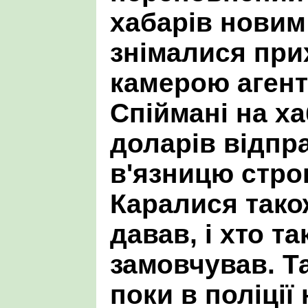
хабарів новим
знімалися пр
камерою агент
Спіймані на ха
доларів відпр
в'язницю строк
Каралися також
давав, і хто та
замовчував. Т
поки в поліції