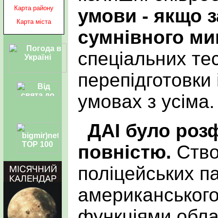
Карта району
умови - якщо 
Карта міста
сумнівного ми
спеціальних тес
перепідготовки 
умовах з усіма.
ДАІ було ро
повністю.
Ство
поліцейських п
американського
функціями облас