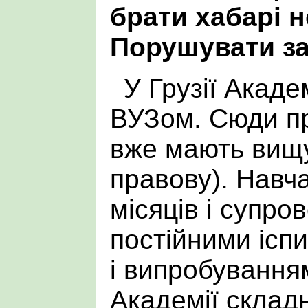
брати хабарі 
Порушувати за
У Грузії Академ
ВУЗом. Сюди пр
вже мають вищу
правову). Навч
місяців і супро
постійними ісп
і випробування
Академії склад