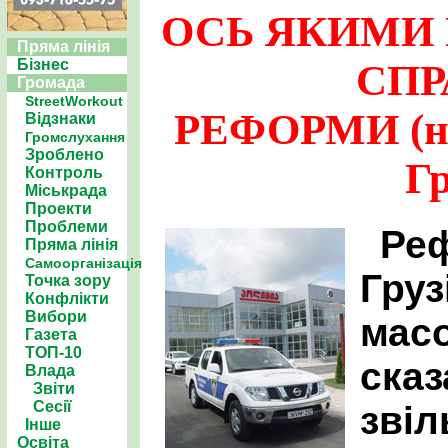
ОСЬ ЯКИМИ 
Пряма лінія
Бізнес
СПР
Громада
StreetWorkout
РЕФОРМИ (н
Відзнаки
Громслухання
Зроблено
Гр
Контроль
Міськрада
Проекти
Проблеми
Ре
Пряма лінія
Самоорганізація
Груз
Точка зору
Конфлікти
Вибори
мас
Газета
ТОП-10
сказ
Влада
Звіти
Сесії
звіл
Інше
Освіта