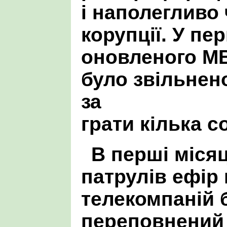
і наполегливо 
корупції. У пе
оновленого М
було звільнен
за
грати кілька с
В перші міся
патрулів ефір
телекомпаній 
переповнений 