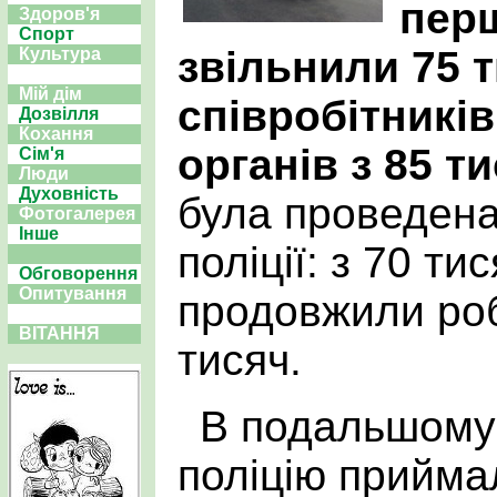
перш
Здоров'я
Спорт
звільнили 75 т
Культура
Мій дім
співробітникі
Дозвілля
Кохання
органів з 85 т
Сім'я
Люди
Духовність
була проведена
Фотогалерея
Інше
поліції: з 70 ти
Обговорення
Опитування
продовжили ро
ВІТАННЯ
тисяч.
В подальшому 
поліцію прийма