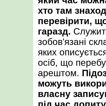
який час можна
хто там знаход
перевірити, щ
гаразд.
Служит
зобов'язані скл
яких описуєтьс
осіб, що переб
арештом.
Підо
можуть викор
власну запису
під час допит