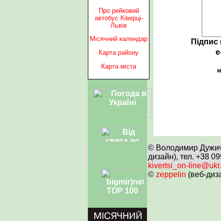
Про рейковий
автобус Ківерці-
Львів
Місячний календар
Підпис 
e
Карта району
Карта міста
н
© Володимир Дужич 
дизайн), тел. +38 0
kivertsi_on-line@ukr
©
zeppelin
(веб-диз