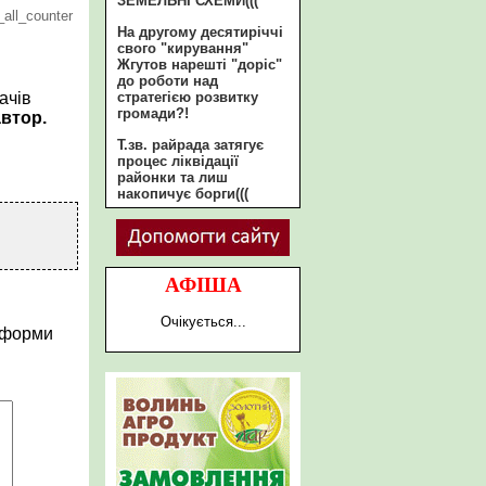
ЗЕМЕЛЬНІ СХЕМИ(((
all_counter
На другому десятиріччі
свого "кирування"
Жгутов нарешті "доріс"
до роботи над
стратегією розвитку
ачів
громади?!
автор.
Т.зв. райрада затягує
процес ліквідації
районки та лиш
накопичує борги(((
АФІША
Очікується...
 форми