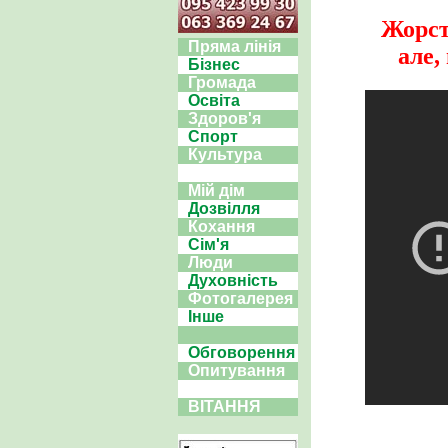
Жорст
Пряма лінія
але,
Бізнес
Громада
Освіта
Здоров'я
Спорт
Культура
Мій дім
Дозвілля
Кохання
Сім'я
Люди
Духовність
Фотогалерея
Інше
Обговорення
Опитування
ВІТАННЯ