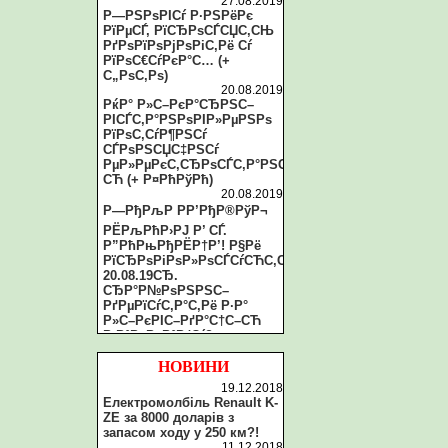
27.08.2019
Р—РЅРѕРІСѓ Р·РЅРёРє
РїРµСЃ, РїСЂРѕСЃСЏС‚СЊ
РґРѕРїРѕРјРѕРіС‚Рё Сѓ
РїРѕС€СѓРєР°С… (+
С„РѕС‚Рѕ)
20.08.2019
РќР° Р»С–РєР°СЂРЅС–
РІСЃС‚Р°РЅРѕРІР»РµРЅРѕ
РїРѕС‚СѓР¶РЅСѓ
СЃРѕРЅСЏС‡РЅСѓ
РµР»РµРєС‚СЂРѕСЃС‚Р°РЅС†С–
СЋ (+ Р¤РћРўРћ)
20.08.2019
Р—РђРљР РР’РђР®РўР¬
РЁРљРћР›РЈ Р’ СЃ.
Р”РћРњРђРЁР†Р’! Р§Рё
РїСЂРѕРіРѕР»РѕСЃСѓСЋС‚СЊ
20.08.19СЂ.
СЂР°Р№РѕРЅРЅС–
РґРµРїСѓС‚Р°С‚Рё Р·Р°
Р»С–РєРІС–РґР°С†С–СЋ
Р·Р°РєР»Р°РґСѓ?
20.08.2019
Рў.Р·РІ. СЂР°Р№СЂР°РґР°
НОВИНИ
Р·Р°С‚СЏРіСѓС”
19.12.2018
РїСЂРѕС†РµСЃ Р»С–РєРІС–
Електромолбіль Renault K-
РґР°С†С–С—
ZE за 8000 доларів з
СЂР°Р№РѕРЅРєРё С‚Р°
запасом ходу у 250 км?!
Р»РёС€
11.12.2018