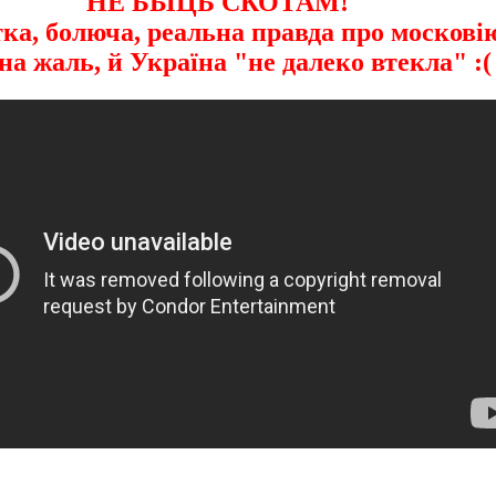
"НЕ БЫЦЬ СКОТАМ!"
ка, болюча, реальна правда про москові
 на жаль, й Україна "не далеко втекла" :(