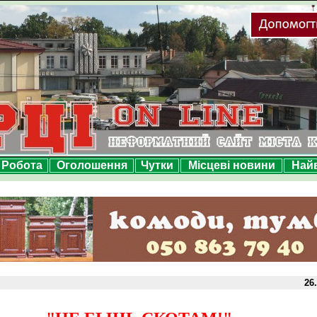
Робота
Оголошення
Чутки
Місцеві новини
Най
26.