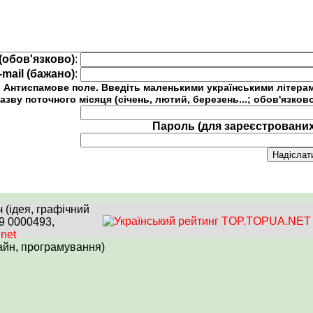
(обов'язково)
:
-mail (бажано)
:
Антиспамове поле. Введіть маленькими українськими літера
азву поточного місяця (січень, лютий, березень...; обов'язков
Пароль (для зареєстрованих
(ідея, графічний
99 0000493,
.net
айн, програмування)