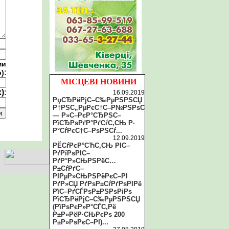
ми
:
о)
МІСЦЕВІ НОВИНИ
)
:
16.09.2019
РџСЂРёРјС–С‰РµРЅРЅСЏ
Р†РЅС„РµРєС†С–Р№РЅРѕС
— Р»С–РєР°СЂРЅС–
РїСЂРѕРґР°РґСѓС‚СЊ Р·
Р°СѓРєС†С–РѕРЅСѓ...
12.09.2019
РЁСѓРєР°СЋС‚СЊ РІС–
РґРїРѕРІС–
РґР°Р»СЊРЅРёС…
Р±СѓРґС–
РІРµР»СЊРЅРёРєС–РІ
РґР»СЏ РґРѕР±СѓРґРѕРІРё
РїС–РґСЃРѕР±РЅРѕРіРѕ
РїСЂРёРјС–С‰РµРЅРЅСЏ
(РїРѕРєР»Р°СЃС‚Рё
Р±Р»РёР·СЊРєРѕ 200
Р±Р»РѕРєС–РІ)...