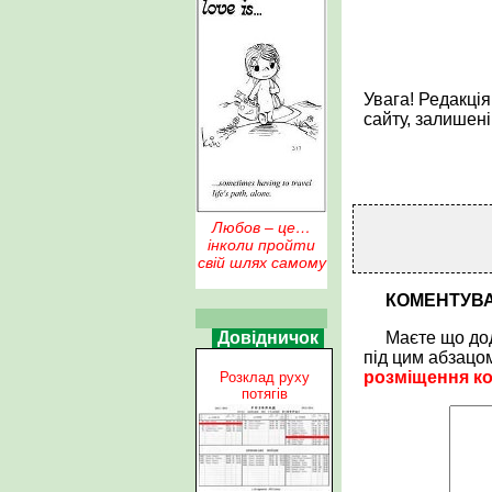
Увага! Редакці
сайту, залишен
Любов – це…
інколи пройти
свій шлях самому
КОМЕНТУВ
Довідничок
Маєте що до
під цим абзацо
розміщення к
Розклад руху
потягів