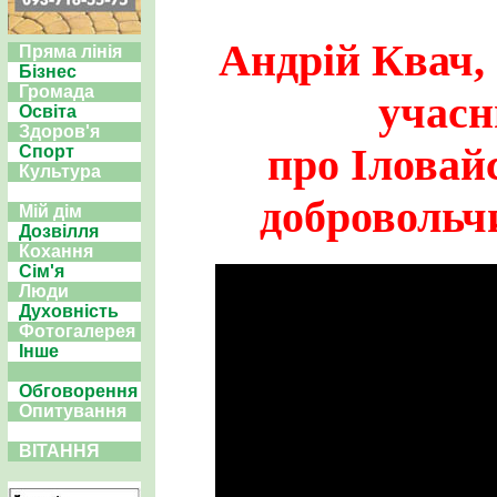
Андрій Квач, 
Пряма лінія
Бізнес
Громада
учасн
Освіта
Здоров'я
про Іловай
Спорт
Культура
добровольч
Мій дім
Дозвілля
Кохання
Сім'я
Люди
Духовність
Фотогалерея
Інше
Обговорення
Опитування
ВІТАННЯ