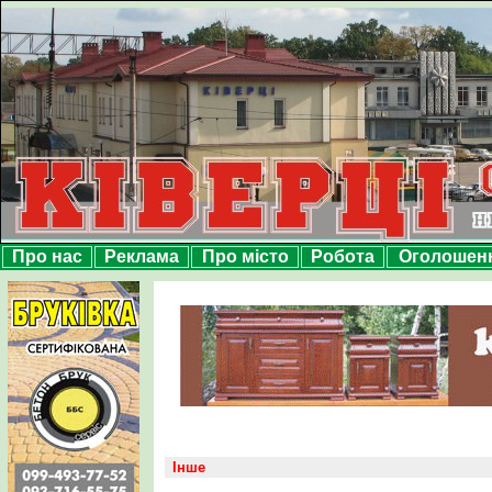
Про нас
Реклама
Про місто
Робота
Оголошен
Інше