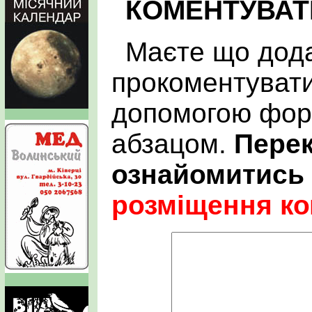
КОМЕНТУВАТ
Маєте що дода
прокоментувати
допомогою фор
абзацом.
Пере
ознайомитись
розміщення ко