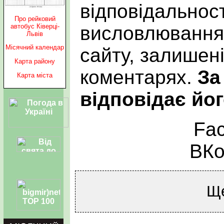
відповідальност
Про рейковий
автобус Ківерці-
висловлювання 
Львів
Місячний календар
сайту, залишен
Карта району
коментарях.
За
Карта міста
відповідає йог
Fa
ВКо
Щ