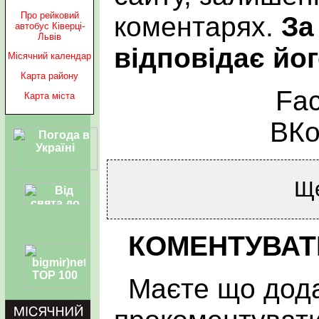
Про рейковий
коментарях.
За
автобус Ківерці-
Львів
відповідає йог
Місячний календар
Карта району
Fa
Карта міста
ВКо
Щ
КОМЕНТУВАТ
Маєте що дода