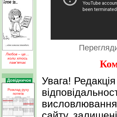
Перегляди
Любов – це…
коли хтось
Ком
пам’ятає
Увага! Редакція
Довідничок
відповідальност
Розклад руху
потягів
висловлювання 
сайту, залишен