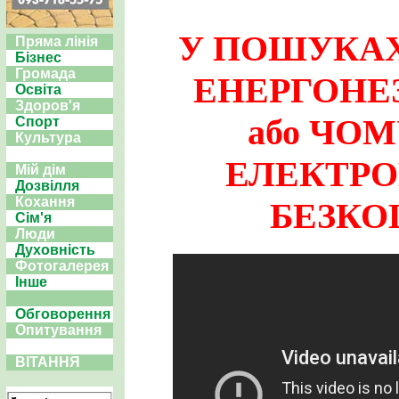
У ПОШУКАХ
Пряма лінія
Бізнес
Громада
ЕНЕРГОНЕ
Освіта
Здоров'я
або ЧО
Спорт
Культура
ЕЛЕКТРО
Мій дім
Дозвілля
Кохання
БЕЗКО
Сім'я
Люди
Духовність
Фотогалерея
Інше
Обговорення
Опитування
ВІТАННЯ