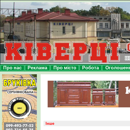
Про нас
Реклама
Про місто
Робота
Оголошен
Інше