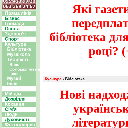
Які газет
Пряма лінія
Бізнес
передпла
Громада
Освіта
бібліотека дл
Здоров'я
Спорт
Культура
році? (
Бібліотека
Музшкола
Творчість
Вірші
Соломкоплетіння
Інше
Музей
Культура
• Бібліотека
Інше
Нові надход
Мій дім
Дозвілля
українськ
Кохання
Сім'я
Люди
літератур
Духовність
Фотогалерея