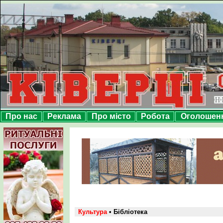
Про нас
Реклама
Про місто
Робота
Оголошен
Культура
• Бібліотека