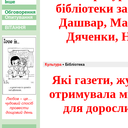
Інше
бібліотеки з
Обговорення
Опитування
Дашвар, Ма
ВІТАННЯ
Дяченки, Н
Культура
• Бібліотека
Які газети, 
отримувала мі
Любов – це…
чудовий спосіб
для доросли
провести
дощовий день