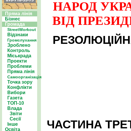
НАРОД УКР
Пряма лінія
ВІД ПРЕЗИД
Бізнес
Громада
StreetWorkout
Відзнаки
РЕЗОЛЮЦІЙН
Громслухання
Зроблено
Контроль
Міськрада
Проекти
Проблеми
Пряма лінія
Самоорганізація
Точка зору
Конфлікти
Вибори
Газета
ТОП-10
Влада
Звіти
Сесії
ЧАСТИНА ТРЕ
Інше
Освіта