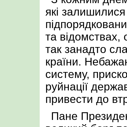
які залишилися
підпорядковани
та відомствах,
так занадто сл
країни. Небажа
систему, приск
руйнації держа
привести до вт
Пане Президен