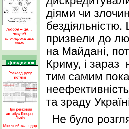
дискредитували
діями чи злочи
бездіяльністю.
Любов – це…
розряд
призвели до лю
електрики між
вами
на Майдані, пот
Криму, і зараз 
Довідничок
тим самим пок
Розклад руху
потягів
неефективність
та зраду Україні
Про рейковий
автобус Ківерці-
Не було розгл
Львів
Місячний календар