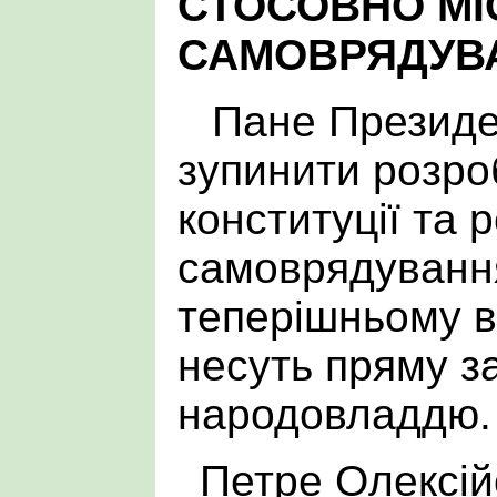
СТОСОВНО МІ
САМОВРЯДУВ
Пане Президе
зупинити розро
конституції та
самоврядування
теперішньому в
несуть пряму з
народовладдю.
Петре Олексій