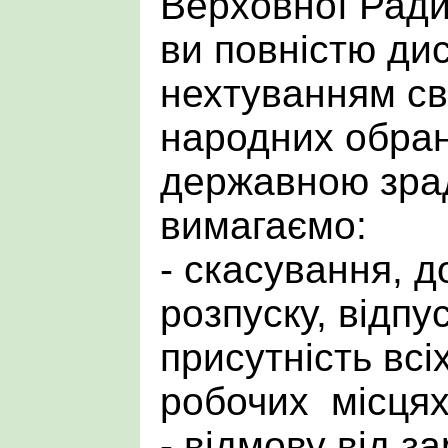
Верховної Ради 
ви повністю ди
нехтуванням св
народних обранц
державною зра
вимагаємо:
- скасування, 
розпуску, відпу
присутність всі
робочих місцях
- відмову від з