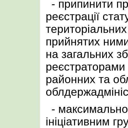
- припинити п
реєстрації стат
територіальних
прийнятих ним
на загальних з
реєстраторами 
районних та об
облдержадмініс
- максимально
ініціативним г