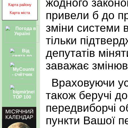
жодного законо
Карта району
привели б до пр
Карта міста
зміни системи 
тільки підтвер
депутатів міня
заважає змінюв
Враховуючи ус
також беручі д
передвиборчі о
пункти Вашої п