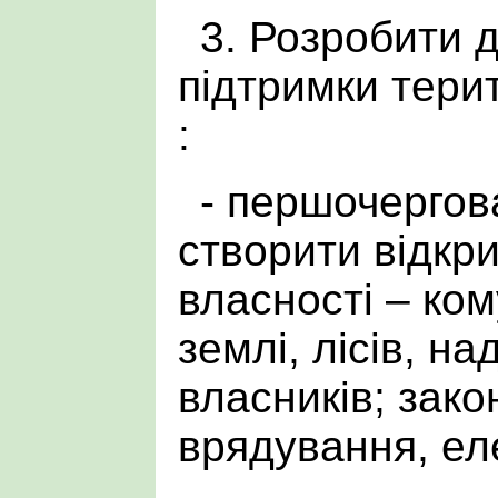
3. Розробити 
підтримки тери
:
- першочергов
створити відкр
власності – ко
землі, лісів, на
власників; зак
врядування, ел