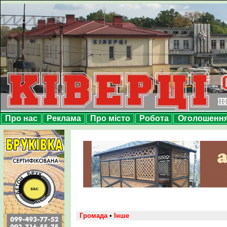
Про нас
Реклама
Про місто
Робота
Оголошенн
Громада
•
Інше