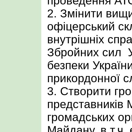
проведення АТ
2. Змінити вищ
офіцерський ск
внутрішніх спра
Збройних сил У
безпеки Україн
прикордонної с
3. Створити гро
представників 
громадських ор
Майдану, в т.ч. 