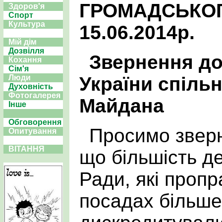
ГРОМАДСЬКО
Здоров'я
Спорт
Культура
15.06.2014р.
Мій дім
Дозвілля
Звернення до
Кохання
Сім'я
України спільн
Люди
Духовність
Фотогалерея
Майдана
Інше
Обговорення
Просимо зверн
Опитування
ВІТАННЯ
що більшість д
Ради, які проп
посадах більше 