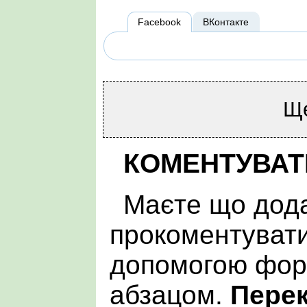
Facebook
ВКонтакте
Щ
КОМЕНТУВАТ
Маєте що дода
прокоментувати
допомогою фор
абзацом.
Пере