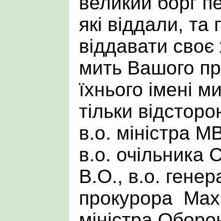
великий борг п
які віддали, та
віддавати своє
мить Вашого пре
їхнього імені м
тільки відстор
в.о. міністра М
в.о. очільника
В.О., в.о. гене
прокурора Махні
міністра Оборон