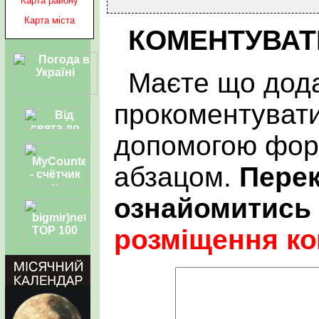
Карта району
Карта міста
КОМЕНТУВАТ
Маєте що дода
прокоментувати
допомогою фор
абзацом.
Пере
ознайомитись
розміщення ко