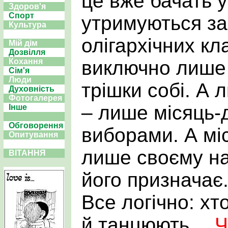
це вже бачать у
Здоров'я
Спорт
утримуються за
Культура
олігархічних кл
Мій дім
Дозвілля
виключно лише 
Кохання
Сім'я
Люди
трішки собі. А 
Духовність
Фотогалерея
– лише місяць-
Інше
Обговорення
виборами. А мі
Опитування
лише своєму на
ВІТАННЯ
його призначає
Все логічно: хт
й танцюють…
Ч