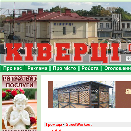
Про нас
Реклама
Про місто
Робота
Оголошенн
Громада
•
StreetWorkout