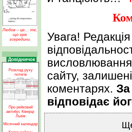
Ком
Любов – це… те,
Увага! Редакція
що гріє
зсередини
відповідальност
висловлювання 
Довідничок
Розклад руху
сайту, залишен
потягів
коментарях.
За
відповідає йог
Про рейковий
автобус Ківерці-
Львів
Щ
Місячний календар