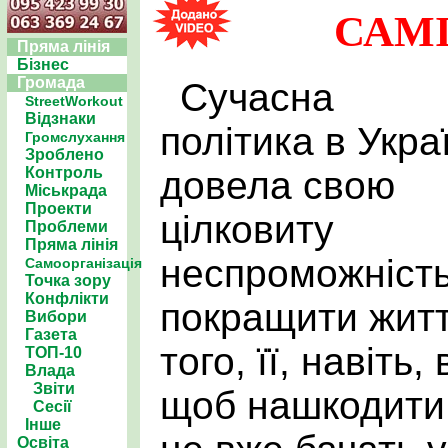
САМІ
Пряма лінія
Бізнес
Громада
Сучасна
StreetWorkout
Відзнаки
політика в Украї
Громслухання
Зроблено
довела свою
Контроль
Міськрада
Проекти
цілковиту
Проблеми
Пряма лінія
неспроможніст
Самоорганізація
Точка зору
Конфлікти
покращити житт
Вибори
Газета
того, її, навіть
ТОП-10
Влада
Звіти
щоб нашкодити 
Сесії
Інше
Освіта