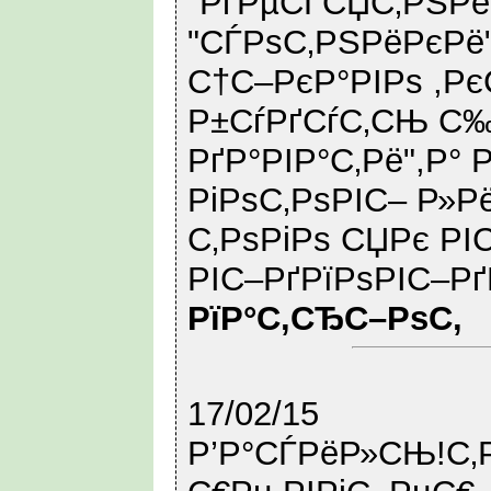
"РґРµСЃСЏС‚РЅРё
"СЃРѕС‚РЅРёРєРё"
С†С–РєР°РІРѕ ,Рє
Р±СѓРґСѓС‚СЊ С
РґР°РІР°С‚Рё",Р° 
РіРѕС‚РѕРІС– Р»Р
С‚РѕРіРѕ СЏРє РІ
РІС–РґРїРѕРІС–Рґ
РїР°С‚СЂС–РѕС‚
17/02/15
Р’Р°СЃРёР»СЊ!С‚