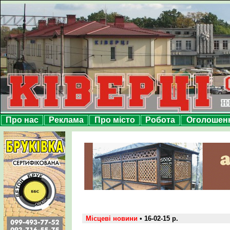
Про нас
Реклама
Про місто
Робота
Оголошен
Місцеві новини
• 16-02-15 р.