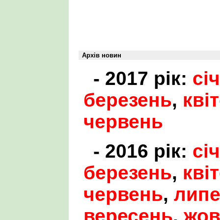
Архів новин
- 2017 рік:
сі
березень
,
кві
червень
- 2016 рік:
сі
березень
,
кві
червень
,
лип
вересень
,
жов