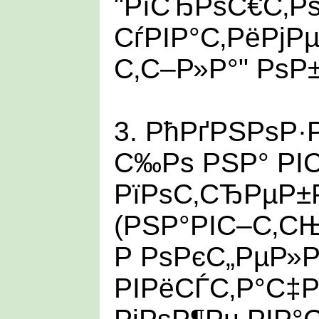
"РїСЂРѕС€С‚Р
СѓРІР°С‚РёРјР
С‚С–Р»Р°" РѕР
3. РћРґРЅРѕР·
С‰Рѕ РЅР° РІ
РїРѕС‚СЂРµР±
(РЅР°РІС–С‚СЊ
Р РѕРєС„РµР»
РІРёСЃС‚Р°С‡Р