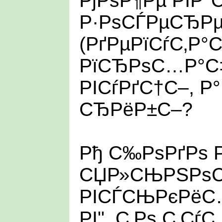
РјРѕР¶Рµ РІР°
Р·РѕСЃРµСЂР
(РґРµРїСѓС‚Р°
РїСЂРѕС…Р°С‡
РІСѓРґС†С–, Р
СЂРёР±С–?
Рђ С‰РѕРґРѕ 
СЏР»СЊРЅРѕС
РІСЃСЊРєРёС
РІ", С‚Рѕ С‚СѓС