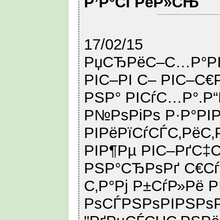
Р’Р°СЃРёР»СЊ
17/02/15
РџСЂРёС–С…Р°РІ
РІС–РІ С– РІС–С€
РЅР° РІСѓС…Р°.Р
Р№РѕРіРѕ Р·Р°РІ
РІРёРїСѓСЃС‚РёС‚
РІР¶Рµ РІС–РґС‡
РЅР°СЂРѕРґ С€Сѓ
С‚Р°Рј Р±СѓР»Рё Р
РѕСЃРЅРѕРІРЅРѕР