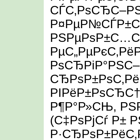
СЃС‚РѕСЂС–РЅ
Р¤РµР№СЃР±Сѓ
РЅРµРѕР±С…С
РµС„РµРєС‚РёР
РѕСЂРіР°РЅС
СЂРѕР±РѕС‚Рё
РІРёР±РѕСЂС†
Р¶Р°Р»СЊ, РЅР
(С‡РѕРјСѓ Р± 
Р·СЂРѕР±РёС‚