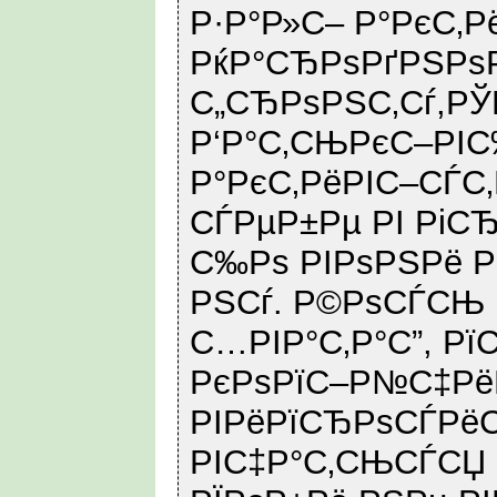
Р·Р°Р»С– Р°РєС‚Р
РќР°СЂРѕРґРЅРѕР
С„СЂРѕРЅС‚Сѓ,РЎ
Р‘Р°С‚СЊРєС–РІ
Р°РєС‚РёРІС–СЃС‚
СЃРµР±Рµ РІ РіС
С‰Рѕ РІРѕРЅРё 
РЅСѓ. Р©РѕСЃСЊ
С…РІР°С‚Р°С”, Р
РєРѕРїС–Р№С‡Рё
РІРёРїСЂРѕСЃРёС
РІС‡Р°С‚СЊСЃСЏ Р