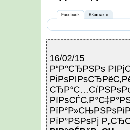
Facebook
ВКонтакте
16/02/15
Р“Р°СЂРЅРѕ РІРј
РіРѕРІРѕСЂРёС‚Рё
СЂР°С…СѓРЅРѕР
РїРѕСЃС‚Р°С‡Р°Р
РїР°Р»СЊРЅРѕРіР
РїР°РЅРѕРј Р„СЂС”