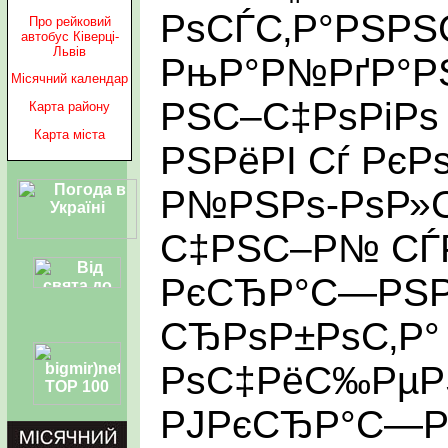
РѕСЃС‚Р°РЅР
Про рейковий
автобус Ківерці-
Львів
РњР°Р№РґР°Р
Місячний календар
РЅС–С‡РѕРіРѕ 
Карта району
Карта міста
РЅРёРІ Сѓ Рє
Р№РЅРѕ-РѕР»
С‡РЅС–Р№ СЃР
РєСЂР°С—РЅРё.
СЂРѕР±РѕС‚Р° 
РѕС‡РёС‰Рµ
РЈРєСЂР°С—Р