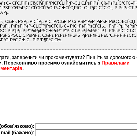
ine") С– СЃС‚РІРѕСЂСЋРІР°РІСЃСЏ РґР»СЏ С‚РѕРіРѕ, С‰РѕР± СѓСЃС–
ѓ РЅР°С€РѕРјСѓ СЃСѓСЃРїС–Р»СЊСЃС‚РІС– С– РјС–СЃС‚С–, Р·РѕРєСЂР
С€Рµ.
Рѕ, С‰Рѕ РЅРµ РІСЃРµ РІС–РґСЂР°Р·Сѓ РЅР°Р»Р°РіРѕРґРёС‚СЊСЃСЏ..
РµРј, РїРѕРјРёР»СЏС”РјРѕСЃСЊ С– РІС‡РёРјРѕСЃСЊ... РђР»Рµ РєРѕ
ЅС‚ РІР¶Рµ РјР°Р»РµРЅСЊРєР° РїРµСЂРµРјРѕРіР°. Р†, РїРѕРІС–СЂС‚
РµРЅРЅСЏ С‚РѕРіРѕ, С‰Рѕ РєРѕР¶РµРЅ РјРѕР¶Рµ Р±СѓС‚Рё РїРѕС‡Сѓ
РЅР°С‡РёС‚СЊ С– РІР°Р¶РёС‚СЊ.
дати, заперечити чи прокоментувати? Пишіть за допомогою
м.
Переконливо просимо ознайомитись з
Правилами
оментарів
.
(обов'язково)
:
-mail (бажано)
: