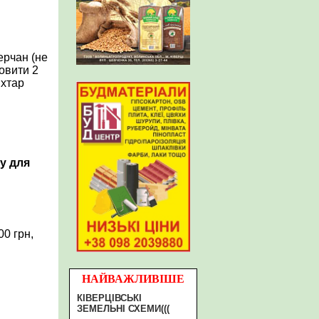
ерчан (не
новити 2
іхтар
у для
й
00 грн,
НАЙВАЖЛИВІШЕ
КІВЕРЦІВСЬКІ
ЗЕМЕЛЬНІ СХЕМИ(((