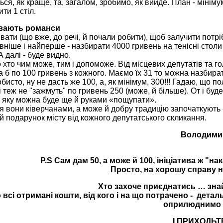
ься, як краще, та, загалом, зробимо, як вийде. План - мініму
ти 1 стіл.
івають романси
вати (що вже, до речі, й почали робити), щоб залучити потрі
ніше і найперше - назбирати 4000 гривень на тенісні столи і
 далі - буде видно.
хто чим може, тим і допоможе. Від місцевих депутатів та г
а б по 100 гривень з кожного. Маємо їх 31 то можна назбира
бисто, ну не дасть же 100, а, як мінімум, 300!!! Гадаю, що по
і теж не "зажмуть" по гривень 250 (може, й більше). От і буд
х, яку можна буде ще й руками «пощупати».
ся вони ківерчанами, а може й добру традицію започаткують 
й подарунок місту від кожного депутатського скликання.
Володими
P.S Сам дам 50, а може й 100, ініціатива ж "на
Просто, на хорошу справу н
Хто захоче приєднатись … знай
 всі отримані кошти, від кого і на що потрачено - детал
оприлюднимо н
… І ПРИХОДЬТЕ