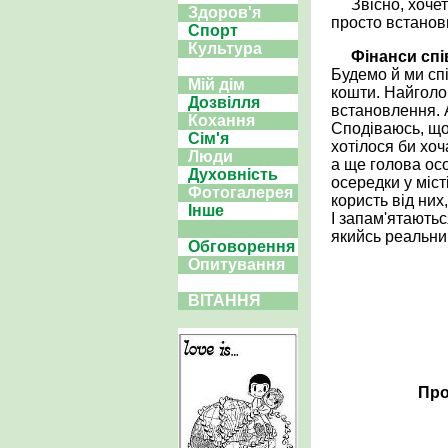
Звісно, хочет
Здоров'я
просто встанови
Спорт
Культура
Фінанси сп
Будемо й ми спі
Мій дім
кошти. Найголов
Дозвілля
встановлення. А
Кохання
Сподіваюсь, що 
Сім'я
хотілося би хоч
Люди
а ще голова осо
Духовність
осередки у міст
Фотогалерея
користь від ни
Інше
І запам'ятають
якийсь реальни
Обговорення
Опитування
ВІТАННЯ
Про