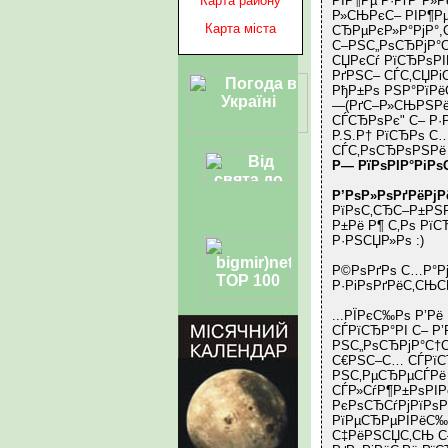
РІР¶Рµ Р·РґР°Р»Р
Карта району
Р»СЊРєС– РІР¶Рµ 
Карта міста
СЂРµРєР»Р°РјР°,
С–РЅС„РѕСЂРјР°С
СЏРєСѓ РїСЂРѕРІ
РґРЅС– СЃС‚СЏРі
РђР±Рѕ РЅР°РїРё
—(РґС–Р»СЊРЅРёС
СЃСЂРѕРє" С– Р·
P.S.Р† РїСЂРѕ С
СЃС‚РѕСЂРѕРЅРё 
Р— РїРѕРІР°РіР
Р’РѕР»РѕРґРёРјР
РїРѕС‚СЂС–Р±РЅРѕ
Р±Рё Р¶ С‚Рѕ Рї
Р·РЅСЏР»Рѕ :)
Р©РѕРґРѕ С…Р°Рј
Р·РіРѕРґРёС‚СЊС
...РЇРєС‰Рѕ Р’Р
СЃРїСЂР°РІ С– Р’
РЅС„РѕСЂРјР°С†С
С€РЅС–С… СЃРїСЂ
РЅС‚РµСЂРµСЃРё 
СЃР»СѓР¶Р±РѕРІР
РєРѕСЂСѓРјРїРѕР
РїРµСЂРµРІРёС‰
С‡РёРЅСЏС‚СЊ С–