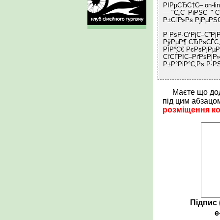
РІРµСЂС†С– on-l
— "С„С–РіРЅС–" С
Р±СѓР»Рѕ РјРµРЅ
Р РѕР·СѓРјС–С”Рј
РўРµР¶ СЂРѕСЃС‚
РІР°С€ РєРѕРјРµР
СѓСЃРІС–РґРѕРјР»
Р±Р°РіР°С‚Рѕ Р·
Маєте що до
під цим абзацо
розміщення к
Підпис 
e