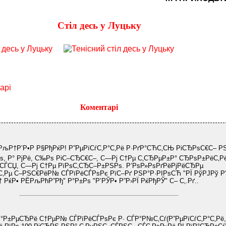
Cтіл десь у Луцьку
арі
Коментарі
РљР†Р’Р•Р Р§РђРќР! Р”РµРїСѓС‚Р°С‚Рё Р·РґР°СЋС‚СЊ РіСЂРѕС€С– Р
ѕ, Р° РјРё, С‰Рѕ РіС–СЂС€С–, С—Рј С†Рµ С‚СЂРµР±Р° СЂРѕР±РёС‚Рё
ЃСЏ, С—Рј С†Рµ РїРѕС‚СЂС–Р±РЅРѕ. Р’РѕР»РѕРґРёРјРёСЂРµ
‚Рµ С–РЅС€РёР№ СЃРїРёСЃРѕРє РїС–Рґ РЅР°Р·РІРѕСЋ "РЇ РўРЈРў Р‘
 РќР• РЁРљРћР”Рђ" Р°Р±Рѕ "Р’РЎР• Р”Р›РЇ РќРђРЎ" С– С‚.Рґ..
Р°Р±РµСЂРё С†РµР№ СЃРїРёСЃРѕРє Р· СЃР°Р№С‚Сѓ(Р”РµРїСѓС‚Р°С‚Рё