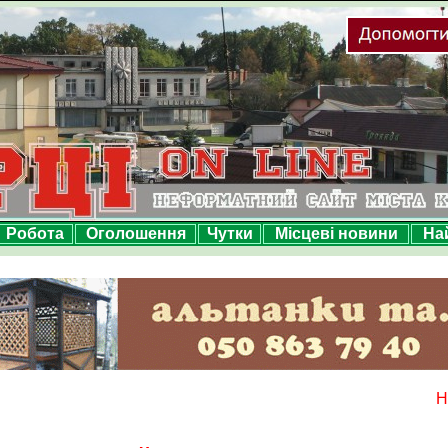
Робота
Оголошення
Чутки
Місцеві новини
На
Н