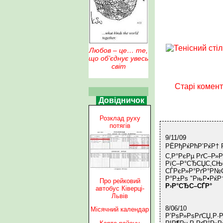
Любов – це… те,
що об’єднує увесь
світ
Старі комент
Довідничок
Розклад руху
потягів
9/11/09
РЁРђРќРћР’РќР† 
С‚Р°РєРµ РґС–Р»Р
РїС–Р°СЂСЏС‚СЊС
СЃРєР»Р°РґР°Р№С
Р°Р±Рѕ "РњР•РќР†
Про рейковий
Р›Р°СЂС–СЃР°
автобус Ківерці-
Львів
8/06/10
Місячний календар
Р’РѕР»РѕРґСЏ,Р·