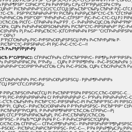
ё РїРѕ 100 РіСЂРЅ РЅР° С‚РµРЅС–СЃРЅС– СЃС‚РѕР»Рё РІ РїР°СЂРєСѓ
РјРѕР¶РЅР° С‡РёС‚Р°С‚Рё РѕРґРЅРµ С‚Рµ СЃР°РјРµ!(С‡Рё С†Рµ
СЏРєР° РїСЂРѕРїР»Р°С‡СѓС”С‚СЃСЏ):))РљСЂР°С‰Рµ СЂРѕР·РјС–СЃС‚Р
†С–СЋ , РЅР°РїСЂРёРєР»Р°Рґ РїСЂРѕ РѕРїРµСЂР°С†С–СЋ "СЃС†Рё
РѕРґРёС‚СЊ РЅР°С€Р° "РґРѕР±Р»С–СЃРЅР°" РјС–Р»С–С†С–СЏ.РЈ РІ
СѓСЋС‚СЊ РІСЃС– СЃРёР»Рё РњР’РЎ , С– Р»РѕРІР»СЏС‚СЊ РќР•Р“РћР”
С€Рё, СЏРє РєРѕР»РёС€РЅСЊРѕРіРѕ РїСЂР°С†С–РІРЅРёРєР° РјС–Р
‡РѕРіРѕ Рј.РљС–РІРµСЂС†С–)СЃСѓРґРёР»Рё РЅР° "СѓСЃР»РѕРІРЅР
Р° С€Рѕ?
…Р°РјСЃСЊРєРµ РІС–РґРЅРѕС€РµРЅРЅСЏ РґРѕ Р»СЋРґРµР№ Р·
РїСЂР°С†С–РІРЅРёРєС–РІ РјС–Р»С–С†С–С—!!
ѕСЋ РљРђРЎРўР•Рў
ёСЂ Р”СѓР¶РёС‡:
СЃРїРёСЃРѕРє СЃРїСЂР°РІРґС– РІР¶Рµ РґР°РІРЅРѕ
 РѕРЅРѕРІРёС‚Рё, Р°Р»Рµ ... СЏРє Р·Р°РІР¶РґРё - Р»С–РЅСЊРєРё :)
СЂРѕРїР»Р°С‡СѓРІР°Р»РѕСЃСЊ С‚Рѕ Р»С–РЅСЊ, СЏРє СЂСѓРєРѕСЋ Р±
СЃСЊРєРѕРіРѕ РІС–РґРЅРѕС€РµРЅРЅСЏ - РјРѕР¶Р»РёРІРѕ
ЃСЏ РЅР°СЃС‚СѓРїРЅРµ:
ё Р·РІРµСЂРЅСѓР»РёСЃСЏ РІ РѕСЂРіР°РЅРё РІРЅСѓС‚СЂС–С€РЅС–С…
Р°Рј РІС–РґРјРѕРІРёР»Рё Сѓ РґРѕРїРѕРјРѕР·С– Р°Р±Рѕ РІРѕР»РѕРґС–С
–С”СЋ С‰РѕРґРѕ РїСЂР°С†С–РІРЅРёРєС–РІ РѕСЂРіР°РЅС–РІ РІРЅС
Р°РІ, СЏРєС– РїРѕСЂСѓС€РёР»Рё Р·Р°РєРѕРЅРЅС– РїСЂР°РІР° С‡Р
РіСЂРѕРјР°РґСЏРЅ, Р·Р»РѕРІР¶РёРІР°СЋС‚СЊ СЃРІРѕС—Рј
ёРј СЃС‚Р°РЅРѕРІРёС‰РµРј, РїС–РґС‚СЂРёРјСѓСЋС‚СЊ
ІР°РЅС– Р·РІвЂ™СЏР·РєРё Р·С– Р·Р»РѕС‡РёРЅС†СЏРјРё,
СѓСЋС‚СЊ СЃРІРѕС— СЃР»СѓР¶Р±РѕРІС– РїРѕРІРЅРѕРІР°Р¶РµРЅРЅС
РЅС€С– РїСЂРѕС‚РёРїСЂР°РІРЅС– РґС–С—, Р’Рё РјРѕР¶РµС‚Рµ РїРѕ