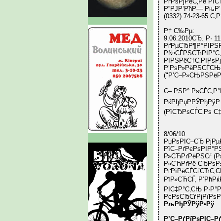
РґРѕРјРёС‚Рё Рї
Р“РЈР‘РћР— РњР’
(0332) 74-23-65 С‚
Р† С‰Рµ:
9.06.2010СЂ. Р·
РґРµСЂР¶Р°РІРЅ
Р№СЃРЅСЋРІР°С‚
РІРЅРёС†С‚РІРѕР
Р’РѕР»РёРЅСЃСЊ
("Р’С–Р»СЊРЅРёРј
С– РЅР° РѕСЃС‚Р
РќРђРџРРЎРђРўР
(РїСЂРѕСЃС‚Рѕ С
8/06/10
РџРѕРІС–СЂ РјРµ
РїС–РґРєРѕРІР°Р
Р»СЋРґРёРЅСѓ (Р
Р»СЋРґРё СЂРѕР±
РґРїРёСЃСѓСЋС‚С
РїР»СЋСЃ, Р’РћРќ
РІС‡Р°С‚СЊ Р·Р°
РєРѕСЂСѓРјРїРѕР
РљРђРЎРўР•Рў
Р’С–РґРїРѕРІС–Р