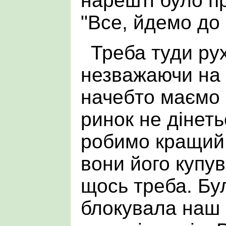
нарешті було п
"Все, йдемо до
Треба туди рух
незважаючи на 
начебто маємо в
ринок не дінет
робимо кращий 
вони його купув
щось треба. Бу
блокувала наш 