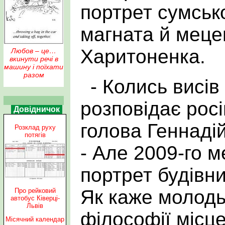
портрет cумськ
магната й мецен
Харитоненка.
Любов – це…
вкинути речі в
машину і поїхати
разом
- Колись висів
розповідає рос
Довідничок
голова Геннадій
Розклад руху
потягів
- Але 2009-го 
портрет будівни
Як каже молодь,
Про рейковий
автобус Ківерці-
Львів
філософії місц
Місячний календар