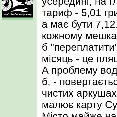
усередині, на г
тариф - 5,01 гр
а має бути 7,12
кожному мешка
б "переплатити"
місяць - це пля
А проблему во
б, - повертаєть
чистих аркушах
малює карту Су
Місто майже нав