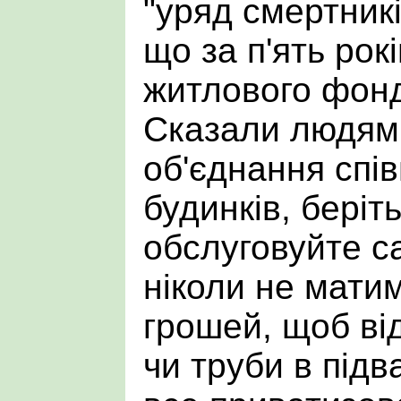
"уряд смертникі
що за п'ять рок
житлового фонд
Сказали людям
об'єднання спі
будинків, беріт
обслуговуйте с
ніколи не мати
грошей, щоб ві
чи труби в підв