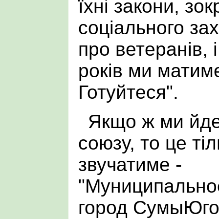
їхні закони, зо
соціального зах
про ветеранів, і
років ми матиме
Готуйтеся".
Якщо ж ми йд
союзу, то це ті
звучатиме -
"Муниципально
город СумыЮго