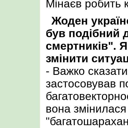
Мінаєв робить к
Жоден україн
був подібний 
смертників". 
змінити ситуа
- Важко сказат
застосовував п
багатовекторнос
вона змінилася
"багатошараханн