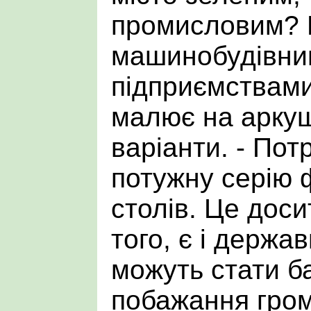
промисловим? 
машинобудівни
підприємствами
малює на аркуш
варіанти. - Пот
потужну серію ф
столів. Це доси
того, є і держа
можуть стати б
побажання гро