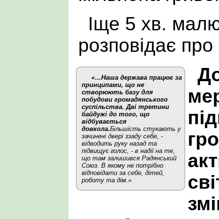
Іще 5 хв. малю
розповідає про
До
«…Наша держава працює за
принципами, що не
ме
створюють базу для
побудови громадянського
суспільства. Дві третини
пі
байдужі до того, що
відбувається
довкола.
Більшість стукають у
гр
зачинені двері ззаду себе, -
відводить руку назад та
підвищує голос, - в надії на те,
акт
що там залишився Радянський
Союз. В якому не потрібно
відповідати за себе, дітей,
сві
роботу та дім.»
змі