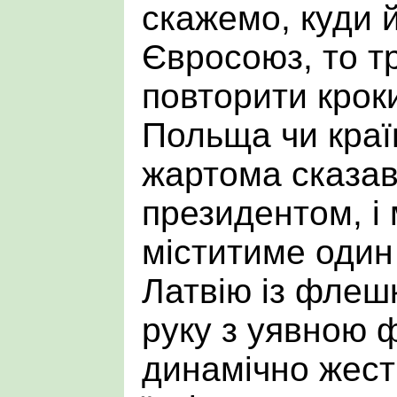
скажемо, куди 
Євросоюз, то т
повторити крок
Польща чи країн
жартома сказав
президентом, і
міститиме один 
Латвію із флешк
руку з уявною 
динамічно жести