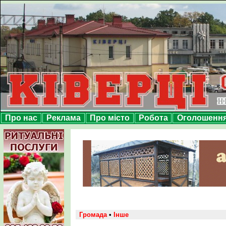
Про нас
Реклама
Про місто
Робота
Оголошенн
Громада
•
Інше