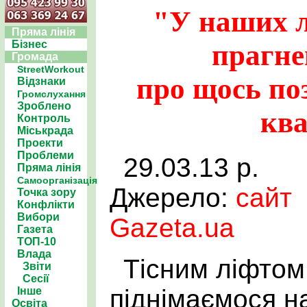
"У наших л
Пряма лінія
Бізнес
прагне
Громада
StreetWorkout
про щось по
Відзнаки
Громслухання
Зроблено
кв
Контроль
Міськрада
Проекти
Проблеми
29.03.13 р.
Пряма лінія
Самоорганізація
Джерело:
сайт
Точка зору
Конфлікти
Вибори
Gazeta.ua
Газета
ТОП-10
Влада
Тісним ліфтом
Звіти
Сесії
піднімаємося н
Інше
Освіта