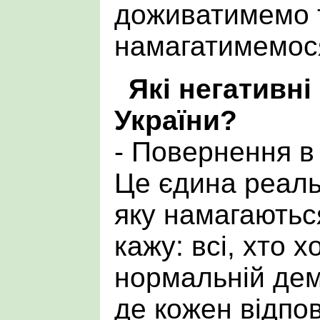
доживатимемо т
намагатимемося
Які негативні
України?
- Повернення в
Це єдина реаль
яку намагаються
кажу: всі, хто х
нормальній демо
де кожен відпов