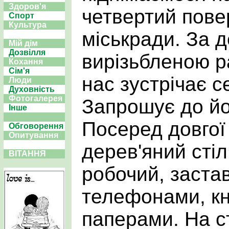
Здоров'я
четвертий пове
Спорт
Культура
міськради. За 
Мій дім
Дозвілля
вирізьбленою р
Кохання
Сім'я
нас зустрічає с
Люди
Духовність
Фотогалерея
Запрошує до йог
Інше
Посеред довгої 
Обговорення
Опитування
дерев'яний стіл
ВІТАННЯ
робочий, заста
телефонами, к
паперами. На с