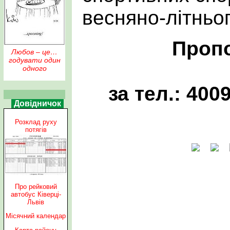
весняно-літньог
Пропо
Любов – це…
годувати один
одного
за тел.: 400
Довідничок
Розклад руху
потягів
Про рейковий
автобус Ківерці-
Львів
Місячний календар