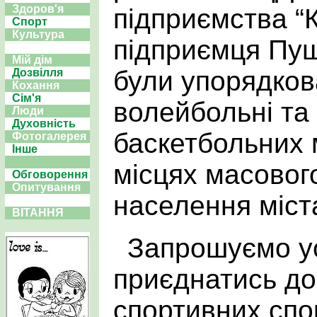
Здоров'я
підприємства “
Спорт
Культура
підприємця Пуш
Мій дім
були упорядков
Дозвілля
Кохання
Сім'я
волейбольні та
Люди
Духовність
баскетбольних 
Фотогалерея
Інше
місцях масовог
Обговорення
Опитування
населення міста
ВІТАННЯ
Запрошуємо у
приєднатись д
спортивних спо