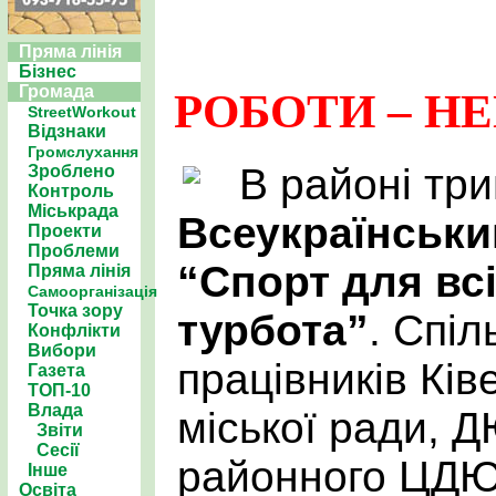
Пряма лінія
Бізнес
Громада
РОБОТИ – Н
StreetWorkout
Відзнаки
Громслухання
В районі тр
Зроблено
Контроль
Міськрада
Всеукраїнськи
Проекти
Проблеми
“Спорт для всі
Пряма лінія
Самоорганізація
Точка зору
турбота”
. Спі
Конфлікти
Вибори
працівників Ків
Газета
ТОП-10
Влада
міської ради, Д
Звіти
Сесії
районного ЦДЮ
Інше
Освіта