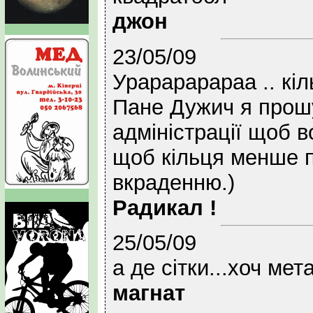
джон
23/05/09
Урарарарараа .. кі
Пане Дужич я прош
адміністрації щоб в
щоб кільця менше п
вкраденню.)
Радикал !
25/05/09
а де cітки...хоч мет
магнат