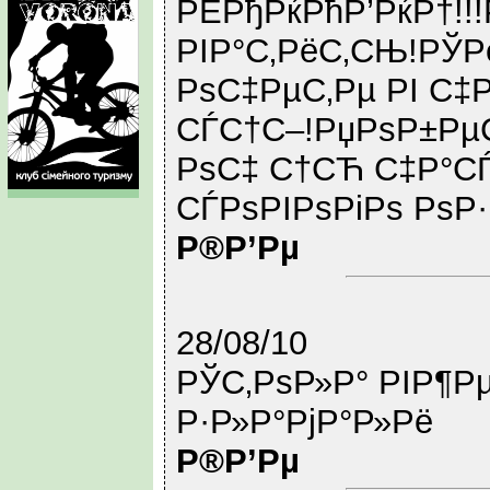
РЁРђРќРћР’РќР†!
РІР°С‚РёС‚СЊ!РЎР
РѕС‡РµС‚Рµ РІ С‡Р
СЃС†С–!РџРѕР±Р
РѕС‡ С†СЋ С‡Р°СЃ
СЃРѕРІРѕРіРѕ РѕР
Р®Р’Рµ
28/08/10
РЎС‚РѕР»Р° РІР¶Р
Р·Р»Р°РјР°Р»Рё
Р®Р’Рµ