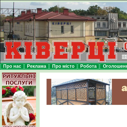
Про нас
Реклама
Про місто
Робота
Оголошен