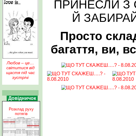
ПРИНЕСЛИ З 
Й ЗАБИРА
Просто скла
багаття, ви, вс
Любов – це…
світитися від
щастя під час
зустрічі
Довідничок
Розклад руху
потягів