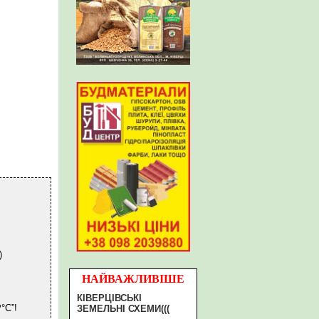
)
НАЙВАЖЛИВІШЕ
КІВЕРЦІВСЬКІ
°С”!
ЗЕМЕЛЬНІ СХЕМИ(((