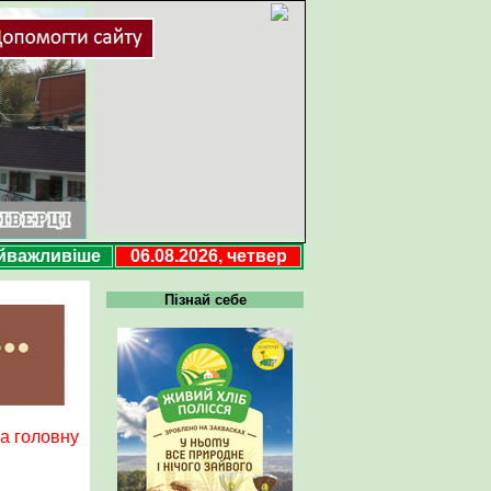
йважливіше
06.08.2026, четвер
Пізнай себе
а головну