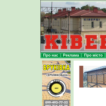
Про нас
Реклама
Про місто