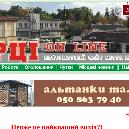
Робота
Оголошення
Чутки
Місцеві новини
На
Н
Невже це найкращий вихід?!