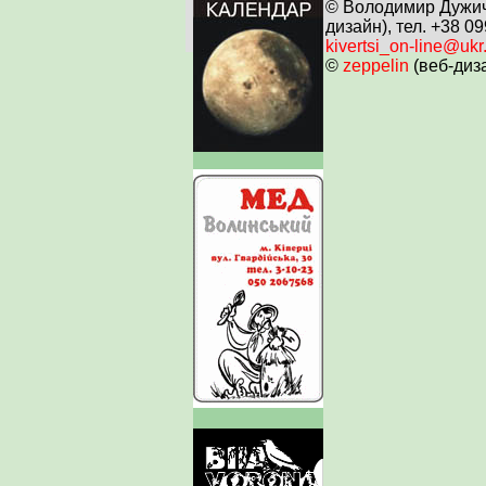
© Володимир Дужич 
дизайн), тел. +38 0
kivertsi_on-line@ukr
©
zeppelin
(веб-диз