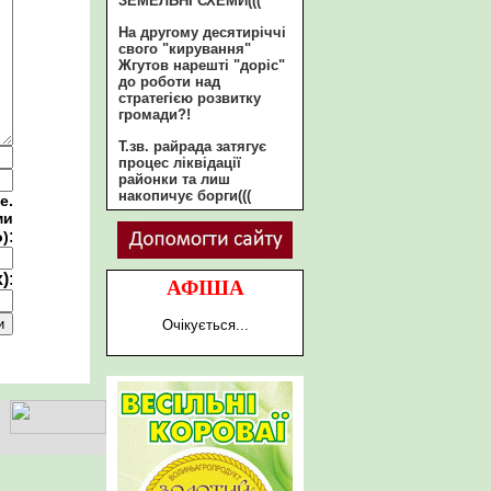
ЗЕМЕЛЬНІ СХЕМИ(((
На другому десятиріччі
свого "кирування"
Жгутов нарешті "доріс"
до роботи над
стратегією розвитку
громади?!
Т.зв. райрада затягує
процес ліквідації
районки та лиш
накопичує борги(((
е.
ми
:
о)
)
:
АФІША
Очікується...