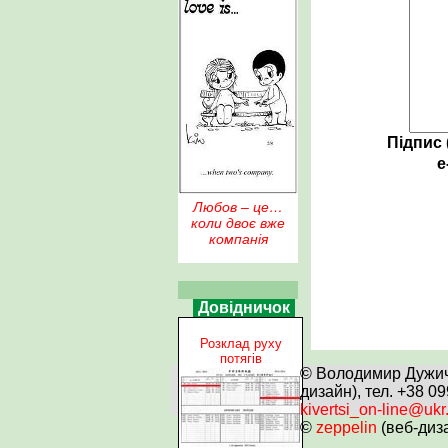
Підпис 
e
Любов – це…
коли двоє вже
компанія
Довідничок
Розклад руху
потягів
© Володимир Дужич 
дизайн), тел. +38 0
kivertsi_on-line@ukr
©
zeppelin
(веб-диз