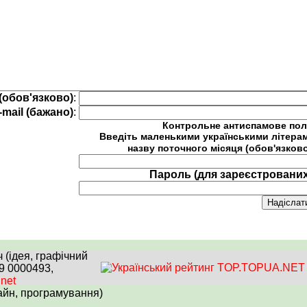
(обов'язково)
:
-mail (бажано)
:
Контрольне антиспамове пол
Введіть маленькими українськими літера
назву поточного місяця (обов'язков
Пароль (для зареєстрованих
(ідея, графічний
99 0000493,
.net
айн, програмування)