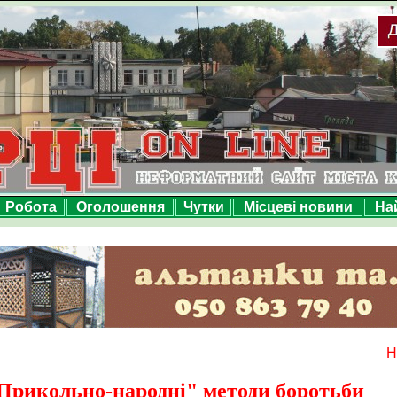
Робота
Оголошення
Чутки
Місцеві новини
На
Н
Прикольно-народні" методи боротьби