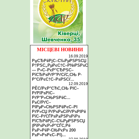
МІСЦЕВІ НОВИНИ
16.09.2019
РџСЂРёРјС–С‰РµРЅРЅСЏ
Р†РЅС„РµРєС†С–Р№РЅРѕС
— Р»С–РєР°СЂРЅС–
РїСЂРѕРґР°РґСѓС‚СЊ Р·
Р°СѓРєС†С–РѕРЅСѓ...
12.09.2019
РЁСѓРєР°СЋС‚СЊ РІС–
РґРїРѕРІС–
РґР°Р»СЊРЅРёС…
Р±СѓРґС–
РІРµР»СЊРЅРёРєС–РІ
РґР»СЏ РґРѕР±СѓРґРѕРІРё
РїС–РґСЃРѕР±РЅРѕРіРѕ
РїСЂРёРјС–С‰РµРЅРЅСЏ
(РїРѕРєР»Р°СЃС‚Рё
Р±Р»РёР·СЊРєРѕ 200
Р±Р»РѕРєС–РІ)...