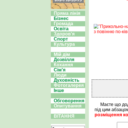
Пряма лінія
Бізнес
Громада
Освіта
Здоров'я
Спорт
Культура
Мій дім
Дозвілля
Кохання
Сім'я
Люди
Духовність
Фотогалерея
Інше
Обговорення
Маєте що до
Опитування
під цим абзацо
розміщення к
ВІТАННЯ