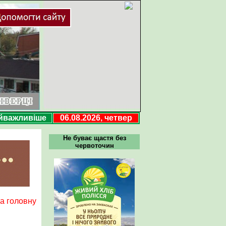
йважливіше
06.08.2026, четвер
Не буває щастя без
червоточин
а головну