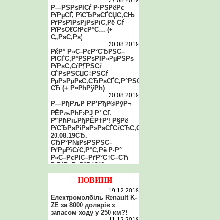
27.08.2019
Р—РЅРѕРІСѓ Р·РЅРёРє
РїРµСЃ, РїСЂРѕСЃСЏС‚СЊ
РґРѕРїРѕРјРѕРіС‚Рё Сѓ
РїРѕС€СѓРєР°С… (+
С„РѕС‚Рѕ)
20.08.2019
РќР° Р»С–РєР°СЂРЅС–
РІСЃС‚Р°РЅРѕРІР»РµРЅРѕ
РїРѕС‚СѓР¶РЅСѓ
СЃРѕРЅСЏС‡РЅСѓ
РµР»РµРєС‚СЂРѕСЃС‚Р°РЅС†С–
СЋ (+ Р¤РћРўРћ)
20.08.2019
Р—РђРљР РР’РђР®РўР¬
РЁРљРћР›РЈ Р’ СЃ.
Р”РћРњРђРЁР†Р’! Р§Рё
РїСЂРѕРіРѕР»РѕСЃСѓСЋС‚СЊ
20.08.19СЂ.
СЂР°Р№РѕРЅРЅС–
РґРµРїСѓС‚Р°С‚Рё Р·Р°
Р»С–РєРІС–РґР°С†С–СЋ
Р·Р°РєР»Р°РґСѓ?
20.08.2019
Рў.Р·РІ. СЂР°Р№СЂР°РґР°
НОВИНИ
Р·Р°С‚СЏРіСѓС”
19.12.2018
РїСЂРѕС†РµСЃ Р»С–РєРІС–
Електромолбіль Renault K-
РґР°С†С–С—
ZE за 8000 доларів з
СЂР°Р№РѕРЅРєРё С‚Р°
запасом ходу у 250 км?!
Р»РёС€
11.12.2018