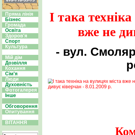
І така техніка
Пряма лінія
Бізнес
Громада
вже не ди
Освіта
Здоров'я
Спорт
Культура
- вул. Смоляр
Мій дім
р
Дозвілля
Кохання
Сім'я
Люди
Духовність
Фотогалерея
Інше
Обговорення
Опитування
ВІТАННЯ
Ком