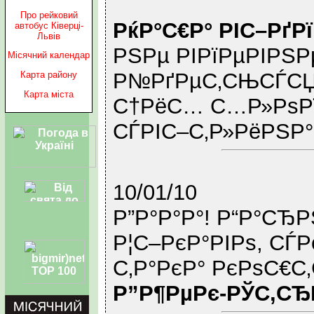
Про рейковий
РќР°С€Р° РІС–РґР
автобус Ківерці-
Львів
РЅРµ РІРїРµРІРЅ
Місячний календар
Р№РґРµС‚СЊСЃСЏ 
Карта району
Карта міста
С†РёС… С…Р»РѕРї
СЃРІС–С‚Р»РёРЅР
10/01/10
Р”Р°Р°Р°! Р“Р°СЂ
Р¦С–РєР°РІРѕ, СЃ
С‚Р°РєР° РєРѕС€С‚
Р”Р¶РµРє-РЎС‚С