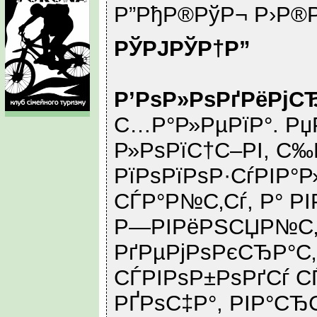
Р”РђР®РўР¬ Р›Р®Р
РЎРЈРЎР†Р”
Р’РѕР»РѕРґРёРјСЂ
С…Р°Р»РµРїР°. Р
Р»РѕРїС†С–РІ, С‰
РїРѕРїРѕР·СѓРІР°
СЃР°Р№С‚Сѓ, Р° РІ
Р—РІРёРЅСЏР№С‚Р
РґРµРјРѕРєСЂР°С
СЃРІРѕР±РѕРґСѓ СЃ
РҐРѕС‡Р°, РІР°СЂ