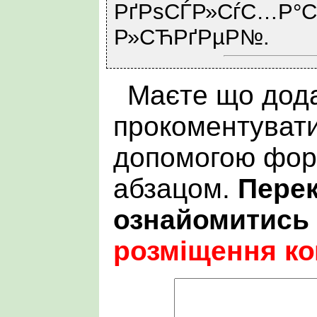
РґРѕСЃР»СѓС…Р°С
Р»СЋРґРµР№.
Маєте що дода
прокоментувати
допомогою фор
абзацом.
Пере
ознайомитись
розміщення ко