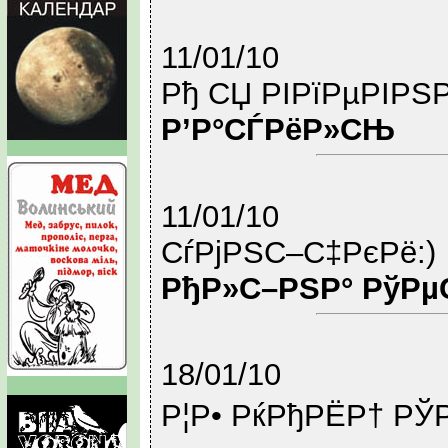
11/01/10
Рђ СЏ РІРїРµРІР
Р’Р°СЃРёР»СЊ
11/01/10
СѓРјРЅС–С‡РєРё:)
РђР»С–РЅР° РўРµ
18/01/10
Р¦Р• РќРђРЁР† РЎР