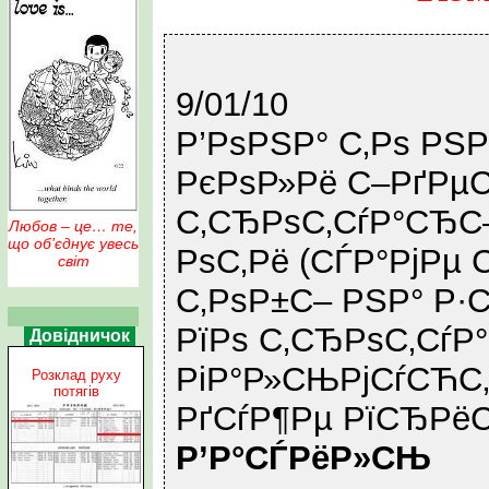
9/01/10
Р’РѕРЅР° С‚Рѕ РЅР
РєРѕР»Рё С–РґРµС
С‚СЂРѕС‚СѓР°СЂС–
Любов – це… те,
що об’єднує увесь
РѕС‚Рё (СЃР°РјРµ
світ
С‚РѕР±С– РЅР° Р·
РїРѕ С‚СЂРѕС‚СѓР
Довідничок
РіР°Р»СЊРјСѓСЋС‚
Розклад руху
потягів
РґСѓР¶Рµ РїСЂРёС
Р’Р°СЃРёР»СЊ