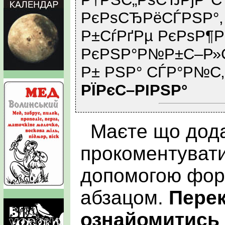
РєРѕСЂРёСЃРЅР°, 
Р±СѓРґРµ РєРѕР¶Р
РєРЅР°Р№Р±С–Р»
Р± РЅР° СЃР°Р№С‚
РЇРєС–РІРЅР°
Маєте що дода
прокоментувати
допомогою фор
абзацом.
Пере
ознайомитись