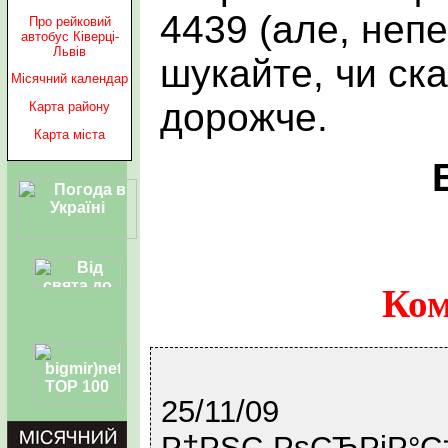
4439 (але, непе
Про рейковий
автобус Ківерці-
Львів
шукайте, чи ск
Місячний календар
дорожче.
Карта району
Карта міста
Ком
25/11/09
Р†РЅС„РѕСЂРјР°С