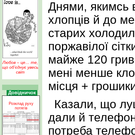
Днями, якимсь 
хлопців й до ме
старих холодил
поржавілої сітк
майже 120 гриве
Любов – це… те,
що об’єднує увесь
мені менше кло
світ
місця + грошики
Довідничок
Казали, що лу
Розклад руху
потягів
дали й телефон
потреба телефо