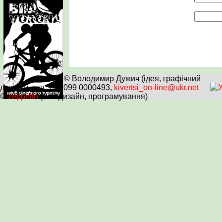
© Володимир Дужич (ідея, графічний
дизайн), тел. +38 099 0000493,
kivertsi_on-line@ukr.net
©
zeppelin
(веб-дизайн, програмування)