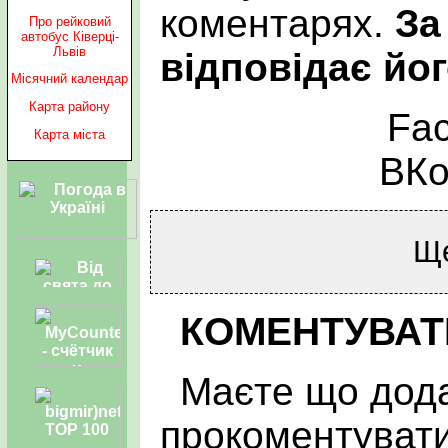
коментарях.
За
Про рейковий
автобус Ківерці-
Львів
відповідає йог
Місячний календар
Карта району
Fa
Карта міста
ВКо
Щ
КОМЕНТУВАТ
Маєте що дода
прокоментувати