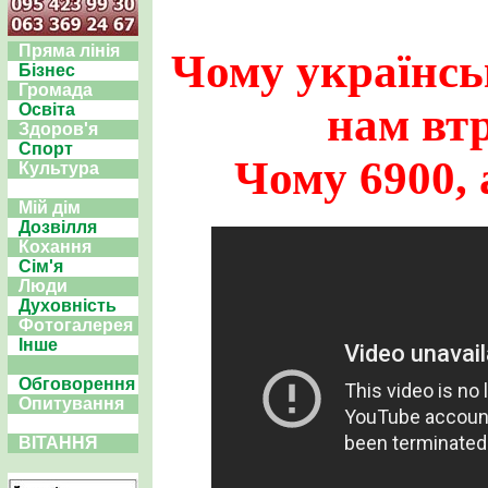
Пряма лінія
Чому українсь
Бізнес
Громада
нам вт
Освіта
Здоров'я
Спорт
Чому 6900, 
Культура
Мій дім
Дозвілля
Кохання
Сім'я
Люди
Духовність
Фотогалерея
Інше
Обговорення
Опитування
ВІТАННЯ