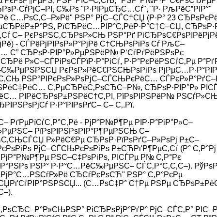
Рµ РєРѕР¶РµРЅ, РЅР°РІС–С‚СЊ, "РЅР°Р№Р·Р°С€РѕСЂРµ
ѕР·СѓРјС–РІ, С‰Рѕ "Р·РІРµСЂС…Сѓ", "Р· РљРёС”РІР°"
‚Рё С…РѕС‚С–Р»Рё" РЅР° РјС–СЃС†СЏ (Р·Р° 23 СЂРѕРєР
µСЂРёР±Р°РЅ, РїСЂРёС…РІР°С‚РёР·Р°С†С–СЏ, СЂРѕР·
Сѓ С– РєРѕРЅС‚СЂРѕР»СЊ РЅР°Рґ РіСЂРѕС€РѕРІРёРјР
јРё) - СЃРёРјРІРѕР»Р°РјРё С†СЊРѕРіРѕ Сѓ РљС–
 С” СЂРѕР·РІР°Р»РµРЅРёР№ Р‘СѓРґРёРЅРѕРє
СЂРё Р»С–СЃРіРѕСЃРїР·Р°РіСѓ, Р·Р°РєРёРЅСѓС‚Рµ Р°Рґ
С‰РµРЅРЅСЏ РєРѕР»РёС€РЅСЊРѕРіРѕ РјРµС…Р·Р°РІР
С‚СЊ РЅР°РІРєРѕР»РѕРјС–СЃСЊРєРёС… СЃРєР»Р°РґС–Р
ЅРёС‡РёС… С‚РµСЂРёС‚РѕСЂС–Р№, СЂРѕР·РІР°Р» РІ
С… РІРёСЂРѕР±РЅРёС†С‚РІ, РїРѕРІРЅРёР№ РЅСѓР»СЊ
ІРЅРѕРјСѓ Р·Р°РІРѕРґС– С– С‚.Рї.
 РґРµРїСѓС‚Р°С‚Рё - РјР°Р№Р¶Рµ РІР·Р°РіР°Р»С–
Р»РµРЅС– РїРѕРІРЅРѕРІР°Р¶РµРЅСЊ С–
С‚СЊСЃСЏ Р»РёС€Рµ СЂРѕР·РїРѕРґС–Р»РѕРј Р±С–
РѕРіРѕ РјС–СЃСЊРєРѕРіРѕ Р±СЋРґР¶РµС‚Сѓ (Р° С‚Р°Рј
 РјР°Р№Р¶Рµ РЅС–С‡РѕРіРѕ, РІСЃРµ Р№ С‚Р°Рє
Р°РЅРѕ РЅР° Р·Р°С…РёС‰РµРЅС– СЃС‚Р°С‚С‚С–). РўРѕР
"РјР°С…РЅСѓР»Рё СЂСѓРєРѕСЋ" РЅР° С‚Р°РєРµ
СЏРґСѓРІР°РЅРЅСЏ... (С…РѕС‡Р° С†Рµ РЅРµ СЂРѕР±Рё
–).
‚РѕСЂС–Р°Р»СЊРЅР° РіСЂРѕРјР°РґР° РјС–СЃС‚Р° РІС–