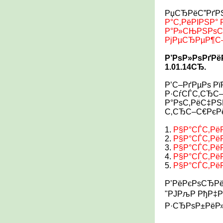
РџСЂРёС”РґР
Р°С‚РёРІРЅР°
Р°Р»СЊРЅРѕС—
РјРµСЂРµР¶С
Р’РѕР»РѕРґРё
1.01.14СЂ.
Р’С–РґРµРѕ Р
Р·СѓСЃС‚СЂС
Р°РѕС‚РёС‡РЅ
С‚СЂС–С€РєРё 
1.
Р§Р°СЃС‚Рё
2.
Р§Р°СЃС‚РёР
3.
Р§Р°СЃС‚Рё
4.
Р§Р°СЃС‚Рё
5.
Р§Р°СЃС‚РёР
Р’РёРєРѕСЂРёС
"РЈРљР РђР‡Р
Р·СЂРѕР±РёР»