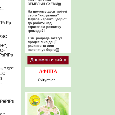
КІВЕРЦІВСЬКІ
ЗЕМЕЛЬНІ СХЕМИ(((
С–
На другому десятиріччі
свого "кирування"
Жгутов нарешті "доріс"
°РєРµ
до роботи над
стратегією розвитку
громади?!
ѓРЅС–
Т.зв. райрада затягує
процес ліквідації
СЊ",
районки та лиш
накопичує борги(((
†С–
РѕРіРѕ
ѕ РЅР°
АФІША
С‡С–
ѕ
Очікується...
-
»РёРІРѕ