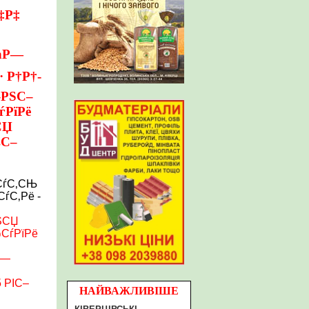
‡Р‡
РћР—
· Р†Р†-
–РЅС–
ѓРїРё
СЏ
љС–
СѓС‚СЊ
ѓС‚Рё -
ЅСЏ
СѓРїРё
С—
5 РІС–
НАЙВАЖЛИВІШЕ