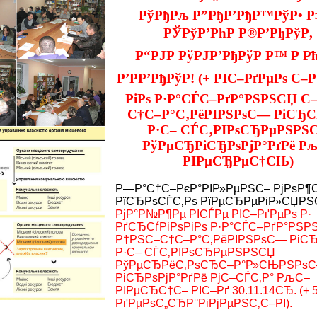
РўРђРљ Р”РђР’РђР™РўР• Р
РЎРўР’РћР Р®Р’РђРўР,
Р“РЈР РўРЈР’РђРўР Р™ Р 
Р’РР’РђРўР! (+ РІС–РґРµРѕ С–Р
РіРѕ Р·Р°СЃС–РґР°РЅРЅСЏ С
С†С–Р°С‚РёРІРЅРѕС— РіСЂС
Р·С– СЃС‚РІРѕСЂРµРЅРЅ
РўРµСЂРіСЂРѕРјР°РґРё Р
РІРµСЂРµС†СЊ)
Р—Р°С†С–РєР°РІР»РµРЅС– РјРѕР¶
РїСЂРѕСЃС‚Рѕ РїРµСЂРµРіР»СЏРЅС
РјР°Р№Р¶Рµ РІСЃРµ РІС–РґРµРѕ Р·
РґСЂСѓРіРѕРіРѕ Р·Р°СЃС–РґР°РЅР
Р†РЅС–С†С–Р°С‚РёРІРЅРѕС— РіСЂ
Р·С– СЃС‚РІРѕСЂРµРЅРЅСЏ
РўРµСЂРёС‚РѕСЂС–Р°Р»СЊРЅРѕ
РіСЂРѕРјР°РґРё РјС–СЃС‚Р° РљС–
РІРµСЂС†С– РІС–Рґ 30.11.14СЂ. (+ 
РґРµРѕС„СЂР°РіРјРµРЅС‚С–РІ).