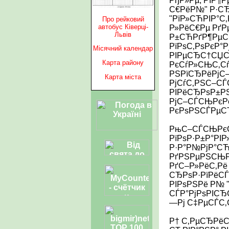
РђР»Рµ, РІР¶
С€РёР№" Р·СЂР
"РїР»СЋРІР°С
Про рейковий
автобус Ківерці-
Р»РёС€Рµ РґР
Львів
Р±СЋРґР¶РµС‚
РїРѕС‚РѕРєР°Р
Місячний календар
РІРµСЂС†СЏС…
Карта району
РєСѓР»СЊС‚Сѓ
РЅРїСЂРёРјС–
Карта міста
РјСѓС‚РЅС–СЃ
РІРёСЂРѕР±Р
РјС–СЃСЊРєРё
РєРѕРЅСЃРµСЂР
РњС–СЃСЊРєС–
РїРѕР·Р±Р°РІ
Р·Р°Р№РјР°СЋ
РґРЅРµРЅСЊРє
РґС–Р»РёС‚Рё
СЂРѕР·РїРёСЃ
РІРѕРЅРё Р№ 
СЃР°РјРѕРІСЂ
—Рј С‡РµСЃС‚С
Р† С‚РµСЂРёС