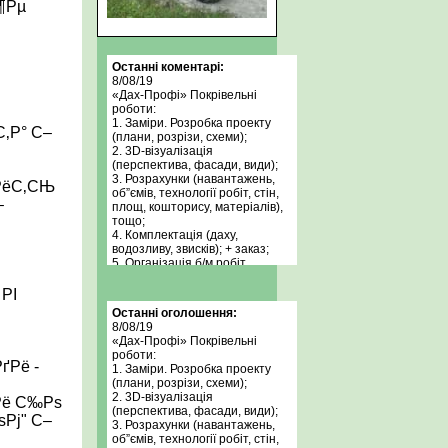
РћРњ -
¶Рµ
23.12.2017
Р•РљРћР›РћР“Р†Р§РќРћ
Олеся Бацман: Нині
РўРђ Р— РљРћР РРЎРўР®!
прийшли до ZIKу, а завтра
– до «Гордон» і «Цензор»
01.07.2019
Останні коментарі:
19.12.2017
РЈ РљР†Р’Р•Р Р¦РЇРҐ Р”Рћ
8/08/19
Тимошенко заявила про
Р”РќРЇ РњРћР›РћР”Р†
«Дах-Профі» Покрівельні
махінацію банків
Р’Р†Р”РљР РР›Р
роботи:
наближених до Порошенка
1. Заміри. Розробка проекту
РњРђР™Р”РђРќР§РРљ
з курсом гривні
‚Р° С–
(плани, розрізи, схеми);
19.12.2017
Р”Р›РЇ STREET WORKOUT
2. 3D-візуалізація
В Австралії курсуватиме
(+ С„РѕС‚Рѕ)
(перспектива, фасади, види);
перший в світі потяг на
29.06.2019
3. Розрахунки (навантажень,
РёС‚СЊ
сонячній енергії
Р–РіСѓС‚РѕРІ С– РљРѕ
об”ємів, технології робіт, стін,
19.12.2017
–
"Р±Р»РѕРєСѓСЋС‚СЊ"
площ, кошторису, матеріалів),
Народна реакція на
СЃС‚РІРѕСЂРµРЅРЅСЏ
тощо;
здирництво: в Ірландії
РІС–РґРєСЂРёС‚РѕРіРѕ
4. Комплектація (даху,
двоє дідів вирішили
СЂРµС”СЃС‚СЂСѓ
водозливу, звисків); + заказ;
одружитися, щоб не
РІР»Р°СЃРЅРёРєС–РІ
5. Організація б/м робіт,
платити податки
авторський нагляд,
Р·РµРјР»С– С‚Р°
консультації по внесенню змін,
17.12.2017
РІ
"С†РµРЅР·СѓСЂСѓСЋС‚СЊ"
Московити війнами
реконструкції;
РІС–РґРµРѕ Р· СЃРµСЃС–
Останні оголошення:
6. Доставка + ? монтаж
усувають конкуренцію
Р№?!!!
8/08/19
майстрами з досвідом.
своєму газу та нафті. ІГІЛ
18.06.2019
«Дах-Профі» Покрівельні
та війна у Сирії - проект
Р—Р°РєСЂРёРІР°СЋС‚СЊ
роботи:
Микола « 050-102-51-60; 097-
ґРё -
ФСБ Росії
Р—РІРѕР·С–РІСЃСЊРєСѓ
1. Заміри. Розробка проекту
258-24-52.»
>>>
(розслідування)?!
С€РєРѕР»Сѓ,
(плани, розрізи, схеми);
15.12.2017
РіСЂРѕРјР°РґР° СЃРµР»Р°
2. 3D-візуалізація
Рё С‰Рѕ
У знищенні відмовлено: Як
(перспектива, фасади, види);
РїСЂРѕС‚Рё. РњРћР–Р•,
1/07/19
Рј" С–
військову колону Гіркина
3. Розрахунки (навантажень,
Р©РћР‘ Р’Р РЇРўРЈР’РђРўР
Продам електроскутер elwinn
пропустили в Донецьк
об”ємів, технології робіт, стін,
em-2200, такий як на сайті