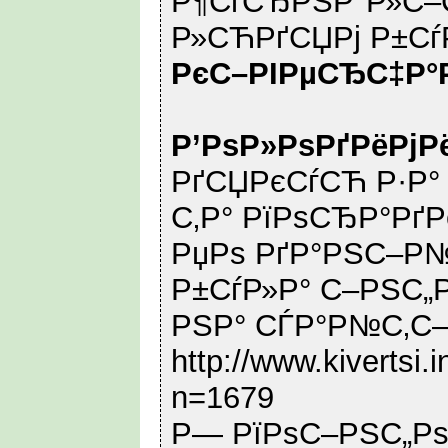
Р¶СѓСЂРЅР°Р»С–С
Р»СЋРґСЏРј Р±Сѓ
РєС–РІРµСЂС‡Р°
Р’РѕР»РѕРґРёРјР
РґСЏРєСѓСЋ Р·Р°
С‚Р° РїРѕСЂР°РґР
РџРѕ РґР°РЅС–Р№
Р±СѓР»Р° С–РЅС„
РЅР° СЃР°Р№С‚С–
http://www.kivertsi
n=1679
Р— РїРѕС–РЅС„Р