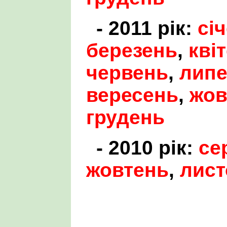
- 2011 рік:
сі
березень
,
кві
червень
,
лип
вересень
,
жов
грудень
- 2010 рік:
се
жовтень
,
лист