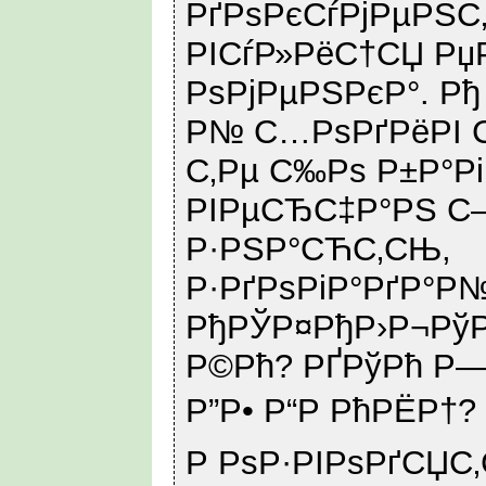
РґРѕРєСѓРјРµРЅС
РІСѓР»РёС†СЏ Р
РѕРјРµРЅРєР°. Рђ
Р№ С…РѕРґРёРІ С
С‚Рµ С‰Рѕ Р±Р°Рі
РІРµСЂС‡Р°РЅ С
Р·РЅР°СЋС‚СЊ,
Р·РґРѕРіР°РґР°Р
РђРЎР¤РђР›Р¬РўР
Р©Рћ? РҐРўРћ Р—
Р”Р• Р“Р РћРЁР†? 
Р РѕР·РІРѕРґСЏС