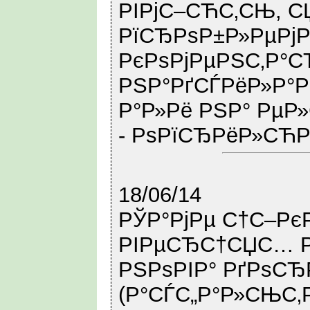
РІРјС–СЋС‚СЊ, С
РїСЂРѕР±Р»РµРјР
РєРѕРјРµРЅС‚Р°
РЅР°РґСЃРёР»Р°Р
Р°Р»Рё РЅР° Рµ
- РѕРїСЂРёР»СЋР
18/06/14
РЎР°РјРµ С†С–Рє
РІРµСЂС†СЏС… Р
РЅРѕРІР° РґРѕСЂ
(Р°СЃС„Р°Р»СЊС‚Р