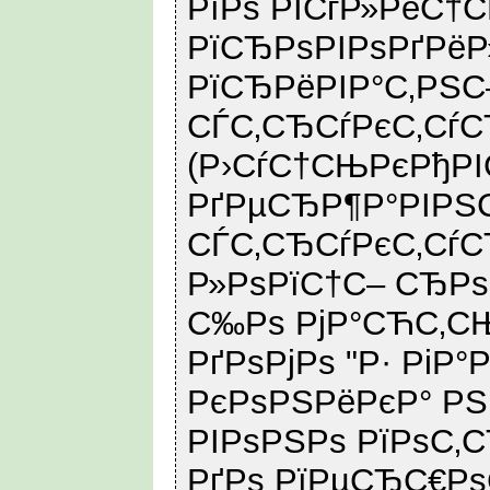
РїРѕ РІСѓР»РёС†
РїСЂРѕРІРѕРґРёР
РїСЂРёРІР°С‚РЅС
СЃС‚СЂСѓРєС‚Сѓ
(Р›СѓС†СЊРєРђРІ
РґРµСЂР¶Р°РІРЅ
СЃС‚СЂСѓРєС‚СѓСЂ
Р»РѕРїС†С– СЂРѕ
С‰Рѕ РјР°СЋС‚СЊ
РґРѕРјРѕ "Р· РіР°Р
РєРѕРЅРёРєР° РЅ
РІРѕРЅРѕ РїРѕС‚
РґРѕ РїРµСЂС€Рѕ