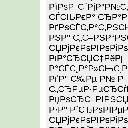
РїРѕРґСѓРјР°Р№С‚
СЃСЊРєР° СЂР°Р
РґРѕСЃС‚Р°С‚РЅ
РЅР° С„С–РЅР°РЅ
СЏРјРєРѕРІРѕРіР
РіР°СЂСЏС‡РёРј
Р°СЃС„Р°Р»СЊС‚Р
РґР° С‰Рµ Р№ Р·
С„СЂРµР·РµСЂСѓР
РџРѕСЂС–РІРЅСЏ
Р·Р° РїСЂРѕРІРµ
СЏРјРєРѕРІРѕРіР