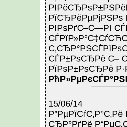
РІРёСЂРѕР±РЅРё
РїСЂРёРµРјРЅРѕ 
РІРѕРґС–С—РІ СЃ
СЃРїР»Р°С‡СѓСЋ
С‚СЂР°РЅСЃРїРѕ
СЃР±РѕСЂРё С– 
РїРѕР±РѕСЂРё Р·
РћР»РµРєСЃР°РЅ
15/06/14
Р”РµРїСѓС‚Р°С‚Рё
СЂР°РґРё Р“РµС‚