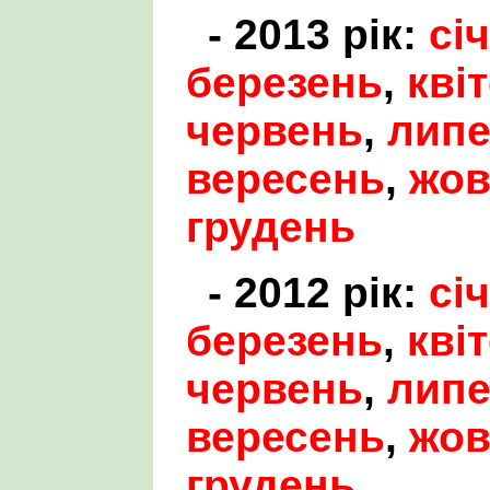
- 2013 рік:
сі
березень
,
кві
червень
,
лип
вересень
,
жов
грудень
- 2012 рік:
сі
березень
,
кві
червень
,
лип
вересень
,
жов
грудень