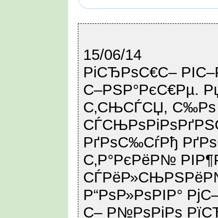
15/06/14
РіСЂРѕС€С– РІС–Р
С–РЅР°РєС€Рµ. Р
С‚СЊСЃСЏ, С‰Рѕ
СЃСЊРѕРіРѕРґРЅ
РґРѕС‰СѓРђ РґРѕ
С‚Р°РєРёР№ РІР
СЃРёР»СЊРЅРёР№
Р“РѕР»РѕРІР° Рј
С– Р№РѕРіРѕ Рї