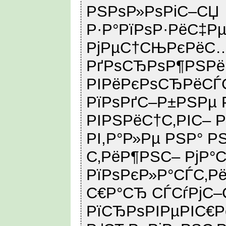
РЅРѕР»РѕРіС–СЏ
Р·Р°РїРѕР·РёС‡Р
РјРµС†СЊРєРёС
РґРѕСЂРѕР¶РЅРё
РІРёРєРѕСЂРёСЃ
РїРѕРґС–Р±РЅРµ 
РІРЅРёС†С‚РІС– 
РІ,Р°Р»Рµ РЅР° Р
С‚РёР¶РЅС– РјР°
РїРѕРєР»Р°СЃС‚Р
С€Р°СЂ СЃСѓРјС–
РїСЂРѕРІРµРІС€Р