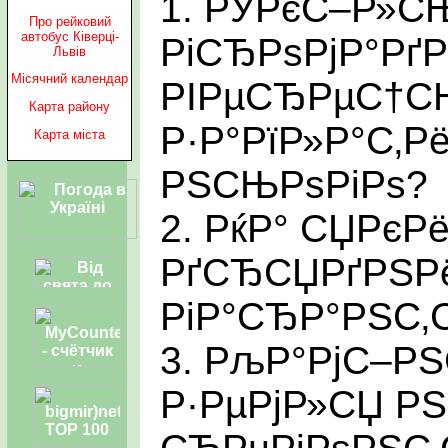
1. РЎРєС–Р»С
Про рейковий
автобус Ківерці-
РіСЂРѕРјР°Рґ
Львів
Місячний календар
РІРµСЂРµС†С
Карта району
Р·Р°РїР»Р°С‚Рё
Карта міста
РЅСЊРѕРіРѕ?
2. РќР° СЏРєР
РґСЂСЏРґРЅРё
РіР°СЂР°РЅС‚
3. РљР°РјС–РЅ
Р·РµРјР»СЏ РЅ