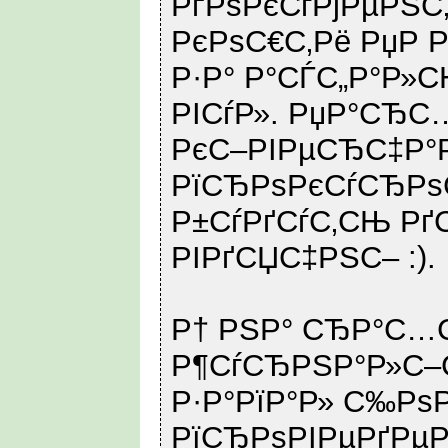
РґРѕРєСѓРјРµРЅС
РєРѕС€С‚Рё РџР 
Р·Р° Р°СЃС„Р°Р»
РІСѓР». РџР°СЂС
РєС–РІРµСЂС‡Р°
РїСЂРѕРєСѓСЂРѕС
Р±СѓРґСѓС‚СЊ Рґ
РІРґСЏС‡РЅС– :).
Р† РЅР° СЂР°С…С
Р¶СѓСЂРЅР°Р»С
Р·Р°РїР°Р» С‰Рѕ
РїСЂРѕРІРµРґРµ