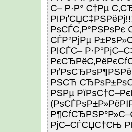
С– Р·Р° С†Рµ С‚С
РІРґСЏС‡РЅРёРј!!
РѕСЃС‚Р°РЅРѕРє 
СЃР°РјРµ Р±РѕР»
РІСЃС– Р·Р°РјС–
РєСЂРёС‚РёРєСѓ
РґРѕСЂРѕР¶РЅРё
РЅСЋ СЂРѕР±РѕС‚
РЅРµ РїРѕС†С–Р
(РѕСЃРѕР±Р»РёРІ
Р¶СѓСЂРЅР°Р»С–С
РјС–СЃСЏС†СЊ Р