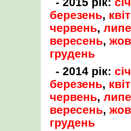
- 2015 рік:
сі
березень
,
кві
червень
,
лип
вересень
,
жов
грудень
- 2014 рік:
сі
березень
,
кві
червень
,
лип
вересень
,
жов
грудень