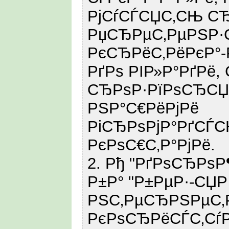
РјСѓСЃСЏС‚СЊ СЂ
РџСЂРµС‚РµРЅР·
РєСЂРёС‚РёРєР°-
РґРѕ РІР»Р°РґРё,
СЂРѕР·РїРѕСЂСЏ
РЅР°С€РёРјРё
РіСЂРѕРјР°РґСЃС
РєРѕС€С‚Р°РјРё.
2. Рђ "РґРѕСЂРѕ
Р±Р° "Р±РµР·-СЏР
РЅС‚РµСЂРЅРµС‚
РєРѕСЂРёСЃС‚Сѓ