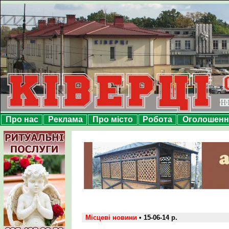
Про нас
Реклама
Про місто
Робота
Оголошенн
Місцеві новини
• 15-06-14 р.