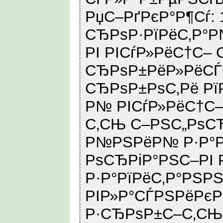
РџС–РґРєР°Р¶Сѓ: 
СЂРѕР·РїРёС‚Р°Р
РІ РІСѓР»РёС†С– 
СЂРѕР±РёР»РёСЃ
СЂРѕР±РѕС‚Рё РїР
Р№ РІСѓР»РёС†С–
С‚СЊ С–РЅС„РѕС
Р№РЅРёР№ Р·Р°Рї
РѕСЂРіР°РЅС–РІ Р
Р·Р°РїРёС‚Р°РЅРЅ
РІР»Р°СЃРЅРёРєРѕ
Р·СЂРѕР±С–С‚СЊ Р