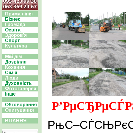
Пряма лінія
Бізнес
Громада
Освіта
Здоров'я
Спорт
Культура
Мій дім
Дозвілля
Кохання
Сім'я
Люди
Духовність
Фотогалерея
Інше
Р’РµСЂРµСЃРЅ
Обговорення
Опитування
ВІТАННЯ
РњС–СЃСЊРєС