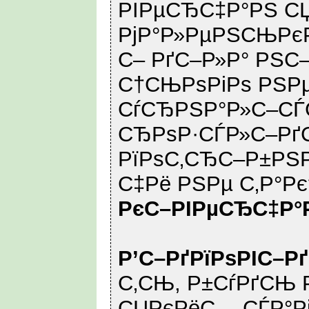
РІРµСЂС‡Р°РЅ С
РјР°Р»РµРЅСЊРє
С– РґС–Р»Р° РЅС–
С†СЊРѕРіРѕ РЅРµ 
СѓСЂРЅР°Р»С–СЃ
СЂРѕР·СЃР»С–Рґ
РїРѕС‚СЂС–Р±РЅР
С‡Рё РЅРµ С‚Р°Рє
РєС–РІРµСЂС‡Р°
Р’С–РґРїРѕРІС–Р
С‚СЊ, Р±СѓРґСЊ Р
СЏРєРёС… СЃР°Р