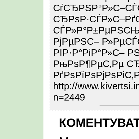
СѓСЂРЅР°Р»С–СЃ
СЂРѕР·СЃР»С–Рґ
СЃР»Р°Р±РµРЅСЊР
РјРµРЅС– Р»РµСЃС
РІР·Р°РіР°Р»С– 
РњРѕР¶РµС‚Рµ С
РґРѕРїРѕРјРѕРіС‚Р
http://www.kivertsi
n=2449
КОМЕНТУВА