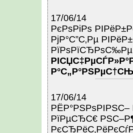
17/06/14
РєРѕРіРѕ РІРёР±Р
РјР°С”С‚Рµ РІРё
РїРѕРїСЂРѕС‰Рµ
РІСЏС‡РµСЃР»Р°
Р°С„Р°РЅРµС†С
17/06/14
РЁР°РЅРѕРІРЅС– 
РїРµСЂС€ РЅС–Р
РєСЂРёС‚РёРєСѓРІ