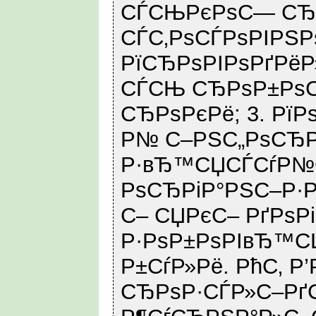
СЃСЊРєРѕС— СЂ
СЃС‚РѕСЃРѕРІРЅР
РїСЂРѕРІРѕРґРё
СЃСЊ СЂРѕР±РѕС‚
СЂРѕРєРё; 3. РїР
Р№ С–РЅС„РѕСЂР
Р·вЂ™СЏСЃСѓР№С
РѕСЂРіР°РЅС–Р·Р
С– СЏРєС– РґРѕР
Р·РѕР±РѕРІвЂ™С
Р±СѓР»Рё. РћС‚ Р’
СЂРѕР·СЃР»С–Рґ