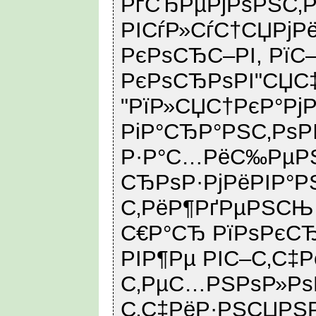
РґСЂРµРјРѕРЅС‚Р
РІСѓР»СѓС†СЏРјРё
РєРѕСЂС–РІ, РїС
РєРѕСЂРѕРІ"СЏС
"РїР»СЏС†РєР°РјР
РіР°СЂР°РЅС‚РѕР
Р·Р°С…РёС‰РµРЅ
СЂРѕР·РјРёРІР°
С‚РёР¶РґРµРЅС
С€Р°СЂ РїРѕРєСЂ
РІР¶Рµ РІС–С‚С‡
С‚РµС…РЅРѕР»РѕР
С‚С‡РёР·РЅСЏР