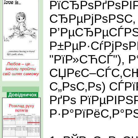
РїСЂРѕРґРѕРІ
СЂРµРјРѕРЅС‚ 
Р’РµСЂРµСЃРЅ
Р±РµР·СѓРјРѕР
"РїР»СЋСЃ"), 
Любов – це…
СЏРєС–СЃС‚СЊ 
інколи пройти
свій шлях самому
С„РѕС‚Рѕ) СЃР
Довідничок
РґРѕ РїРµРІР
Розклад руху
Р·Р°РїРёС‚Р°Р
потягів