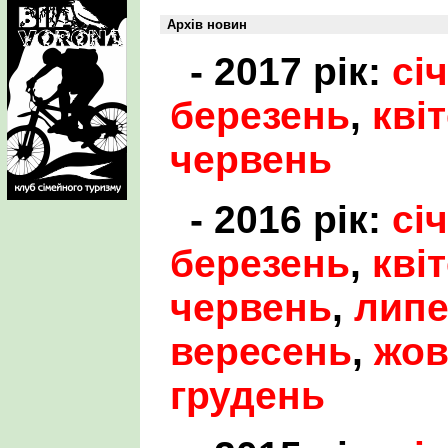
Архів новин
- 2017 рік:
сі
березень
,
кві
червень
- 2016 рік:
сі
березень
,
кві
червень
,
лип
вересень
,
жов
грудень