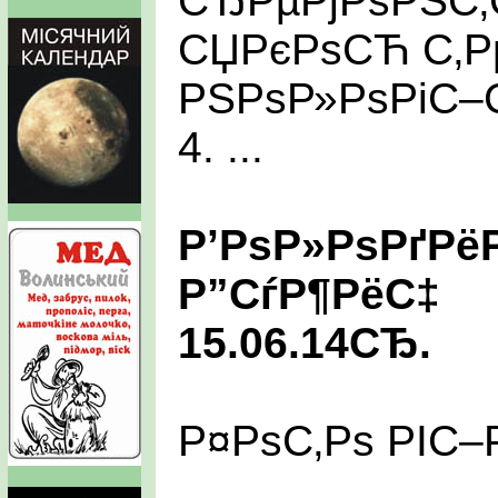
СЂРµРјРѕРЅС‚С
СЏРєРѕСЋ С‚
РЅРѕР»РѕРіС–
4. ...
Р’РѕР»РѕРґРё
Р”СѓР¶РёС‡
15.06.14СЂ.
Р¤РѕС‚Рѕ РІС–Р