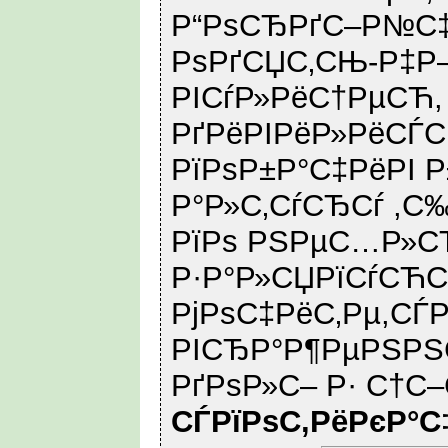
Р“РѕСЂРґС–Р№С‡
РѕРґСЏС‚СЊ-Р‡Р
РІСѓР»РёС†РµСЋ,
РґРёРІРёР»РёСЃС
РїРѕР±Р°С‡РёРІ 
Р°Р»С‚СѓСЂСѓ ,С
РїРѕ РЅРµС…Р»
Р·Р°Р»СЏРїСѓСЋС
РјРѕС‡РёС‚Рµ,СЃ
РІСЂР°Р¶РµРЅРЅС
РґРѕР»С– Р· С†С
СЃРїРѕС‚РёРєР°С