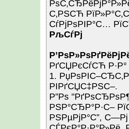
РѕС‚СЂРёРјР°Р»Р
С‚РЅСЋ РїР»Р°С‚
СѓРјРѕРІР°С… Р
РљСѓРј
Р’РѕР»РѕРґРёРјР
РґСЏРєСѓСЋ Р·Р°
1. РџРѕРІС–СЂС‚Р
РІРґСЏС‡РЅС–.
Р”Рѕ "РґРѕСЂРѕР
РЅР°СЂР°Р·С– Р
РЅРµРјР°С”, С—Рј
СЃРєР°Р·Р°Р»Рё, 