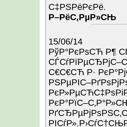
С‡РЅРёРєРё.
Р–РёС‚РµР»СЊ
15/06/14
РўР°РєРѕСЋ Р¶ С
СЃСѓРїРµСЂРјС–С
С€С€СЋ Р· РєР°Р
РЅРµРІС–РґРѕРјР
РєР»РµСЋС‡РѕРі
РєР°РїС–С‚Р°Р»С
РґСЂРµРјРѕРЅС‚С
РІСѓР».Р›СѓС†СЊ