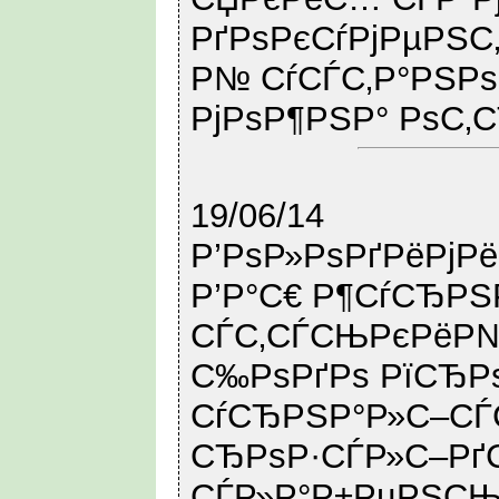
РґРѕРєСѓРјРµРЅС
Р№ СѓСЃС‚Р°РЅР
РјРѕР¶РЅР° РѕС‚С
19/06/14
Р’РѕР»РѕРґРёРјР
Р’Р°С€ Р¶СѓСЂРЅ
СЃС‚СЃСЊРєРёР№ 
С‰РѕРґРѕ РїСЂР
СѓСЂРЅР°Р»С–СЃ
СЂРѕР·СЃР»С–Рґ
СЃР»Р°Р±РµРЅС