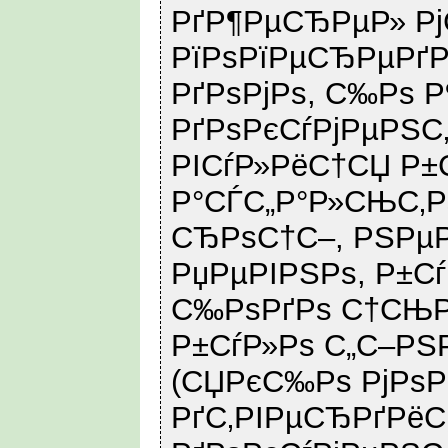
РґР¶РµСЂРµР» Р
РїРѕРїРµСЂРµРґ
РґРѕРјРѕ, С‰Рѕ 
РґРѕРєСѓРјРµРЅС
РІСѓР»РёС†СЏ Р±
Р°СЃС„Р°Р»СЊС‚Рѕ
СЂРѕС†С–, РЅРµР
РџРµРІРЅРѕ, Р±С
С‰РѕРґРѕ С†СЊРѕ
Р±СѓР»Рѕ С„С–РЅ
(СЏРєС‰Рѕ РјРѕР
РґС‚РІРµСЂРґРёС