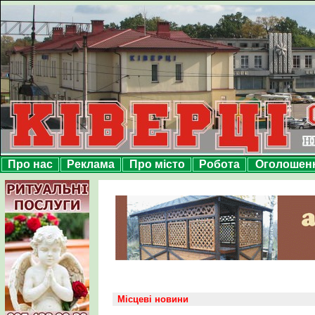
Про нас
Реклама
Про місто
Робота
Оголошен
Місцеві новини