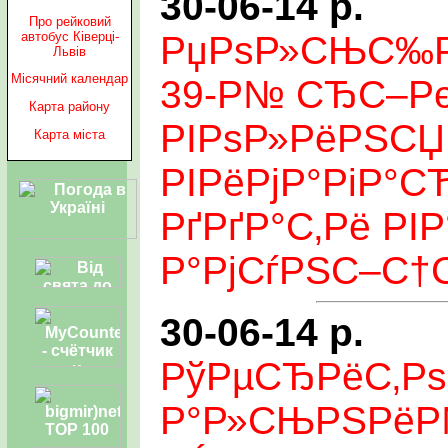
30-06-14 р.
Про рейковий
автобус Ківерці-
РџРѕР»СЊС‰Р°
Львів
Місячний календар
39-Р№ СЂС–Рє!
Карта району
РІРѕР»РёРЅС
Карта міста
РІРёРјР°РіР°С
РґРґР°С‚Рё РІР
Р°РјСѓРЅС–С†
30-06-14 р.
РўРµСЂРёС‚Р
Р°Р»СЊРЅРёР