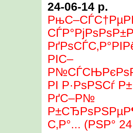
24-06-14 р.
РњС–СЃС†РµРІ
СЃР°РјРѕРѕР±
РґРѕСЃС‚Р°РІР
РІС–
Р№СЃСЊРєРѕРІ
РІ Р·РѕРЅСѓ 
РґС–Р№
Р±СЂРѕРЅРµР
С‚Р°... (РЅР° 2