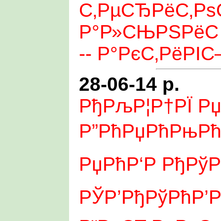
С‚РµСЂРёС‚Р
Р°Р»СЊРЅРёС…
-- Р°РєС‚РёРІС
28-06-14 р.
РђРљР¦Р†РЇ Р
Р”РћРџРћРњРћ
РџРћР‘Р РђРўР
РЎР’РђРўРћР’Р•