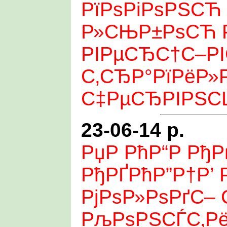
РїРѕРіРѕРЅСЋ
Р»СЊР±РѕСЋ 
РІРµСЂС†С–Р
С‚СЂР°РїРёР»
С‡РµСЂРІРЅС
23-06-14 р.
РџР РћР“Р Рђ
РђРҐРћР”Р†Р’ 
РјРѕР»РѕРґС– 
РљРѕРЅСЃС‚Р