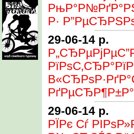
РњР°Р№РґР°РЅ
Р· Р”РµСЂРЅР
29-06-14 р.
Р„СЂРµРјРµС”Р
РїРѕС‚СЂР°РїР
В«СЂРѕР·РґР°
РґРµСЂР¶Р±Р°
29-06-14 р.
РЇРє Сѓ РІРѕ