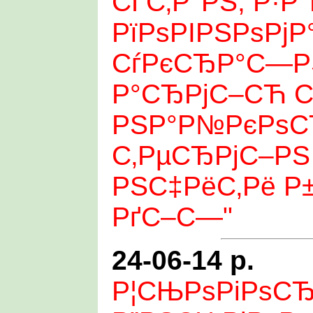
СЃС‚Р°РЅ, Р·Р
РїРѕРІРЅРѕРјР
СѓРєСЂР°С—Р
Р°СЂРјС–СЋ С
РЅР°Р№РєРѕС
С‚РµСЂРјС–РЅ
РЅС‡РёС‚Рё Р
РґС–С—"
24-06-14 р.
Р¦СЊРѕРіРѕСЂ