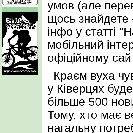
умов (але пере
щось знайдете -
інфо у статті 
мобільний інтер
офіційному сайті
Краєм вуха чув
у Ківерцях буд
більше 500 нов
Тому, хто має 
нагальну потре