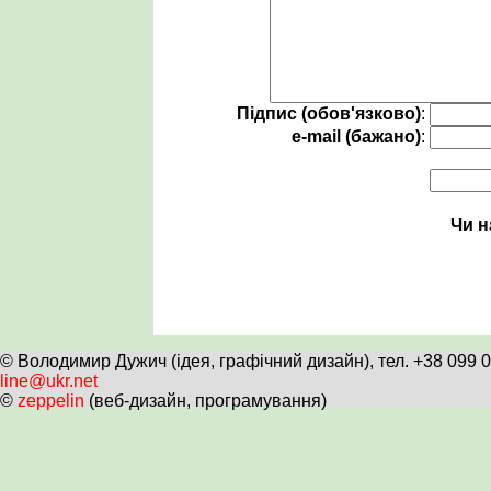
Підпис (обов'язково)
:
e-mail (бажано)
:
Чи н
© Володимир Дужич (ідея, графічний дизайн), тел. +38 099 
line@ukr.net
©
zeppelin
(веб-дизайн, програмування)