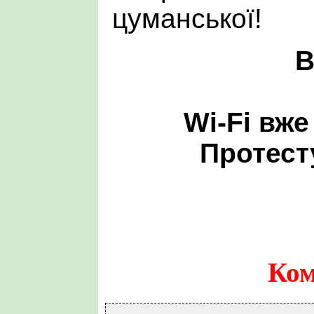
цуманської!
В
Wi-Fi вже 
Протест
Ком