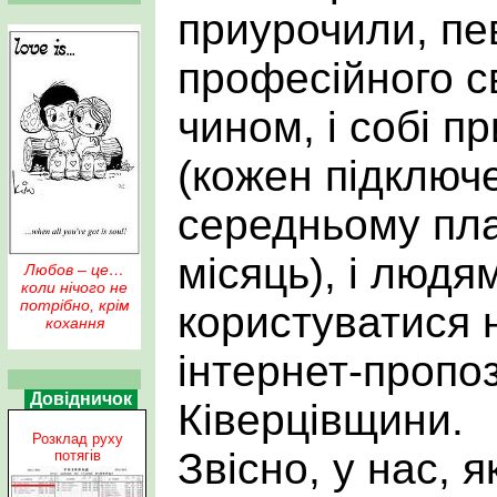
приурочили, пе
професійного св
чином, і собі п
(кожен підключ
середньому пла
місяць), і люд
Любов – це…
коли нічого не
потрібно, крім
користуватися 
кохання
інтернет-пропо
Довідничок
Ківерцівщини.
Розклад руху
Звісно, у нас, я
потягів