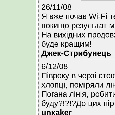
26/11/08
Я вже почав Wi-Fi т
покищо результат ме
На вихідних продовж
буде кращим!
Джек-Стрибунець
6/12/08
Півроку в черзі стою!
хлопці, поміряли лін
Погана лінія, робити
буду?!?!?До цих пір
unxaker