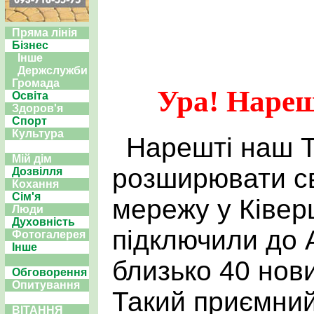
Пряма лінія
Бізнес
Інше
Держслужби
Громада
Ура! Наре
Освіта
Здоров'я
Спорт
Культура
Нарешті наш 
Мій дім
розширювати св
Дозвілля
Кохання
Сім'я
мережу у Ківер
Люди
Духовність
підключили до 
Фотогалерея
Інше
близько 40 нови
Обговорення
Опитування
Такий приємни
ВІТАННЯ