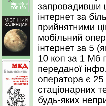
запровадивши щ
інтернет за бі
прийнятними ці
мобільний опера
інтернет за 5 (я
10 коп за 1 Мб 
переданої інфо
оператора є 25 к
стаціонарних т
будь-яких непр