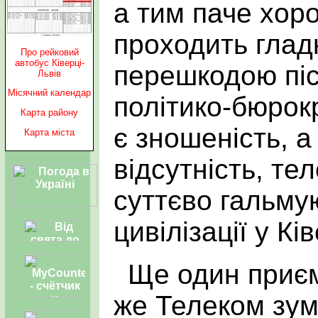
а тим паче хор
проходить глад
Про рейковий
автобус Ківерці-
перешкодою піс
Львів
Місячний календар
політико-бюрок
Карта району
є зношеність, а
Карта міста
відсутність, тел
суттєво гальм
цивілізації у К
Ще один приє
же Телеком зум