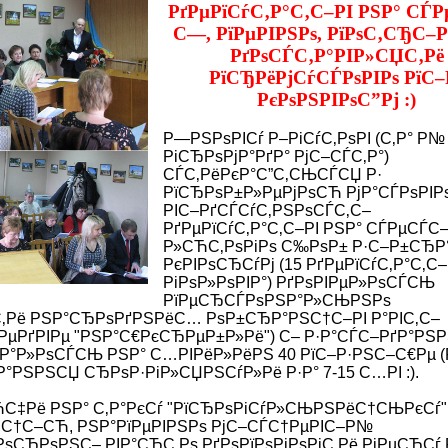
РґРµРїСѓС‚Р°С‚С–РІ РЅР° СЃ
С—, РїРµРІРЅРѕ, РїРѕС‚СЂС–
РґРѕСЃС‚Р°РІР»СЏС‚Рё
РїСЂРёРјСѓСЃРѕРІРѕ РїС–
РєРѕРЅРІРѕС”Рј :)
Р—РЅРѕРІСѓ Р–РіСѓС‚РѕРІ (С‚Р° Р№
РіСЂРѕРјР°РґР° РјС–СЃС‚Р°)
СЃС‚РёРєР°С”С‚СЊСЃСЏ Р·
РїСЂРѕР±Р»РµРјРѕСЋ РјР°СЃРѕРІ
РІС–РґСЃСѓС‚РЅРѕСЃС‚С–
РґРµРїСѓС‚Р°С‚С–РІ РЅР° СЃРµСЃС
Р»СЋС‚РѕРіРѕ С‰РѕР± Р·С–Р±СЂР
РєРІРѕСЂСѓРј (15 РґРµРїСѓС‚Р°С‚С–
РіРѕР»РѕРІР°) РґРѕРІРµР»РѕСЃСЊ
РїРµСЂСЃРѕРЅР°Р»СЊРЅРѕ
С‚Рё РЅР°СЂРѕРґРЅРёС… РѕР±СЂР°РЅС†С–РІ Р°РІС‚С–
Р»РµРґРІРµ "РЅР°С€РєСЂРµР±Р»Рё") С– Р·Р°СЃС–РґР°РЅ
Р°Р»РѕСЃСЊ РЅР° С…РІРёР»РёРЅ 40 РїС–Р·РЅС–С€Рµ (
Р°РЅРЅСЏ СЂРѕР·РіР»СЏРЅСѓР»Рё Р·Р° 7-15 С…РІ :).
С‡Рё РЅР° С‚Р°РєСѓ "РїСЂРѕРіСѓР»СЊРЅРёС†СЊРєСѓ"
С†С–СЋ, РЅР°РїРµРІРЅРѕ РјС–СЃС†РµРІС–Р№
РѕСЂРѕРЅС– РІР°СЂС‚Рѕ РґРѕРїРѕРјРѕРіС‚Рё РјРµСЂСѓ