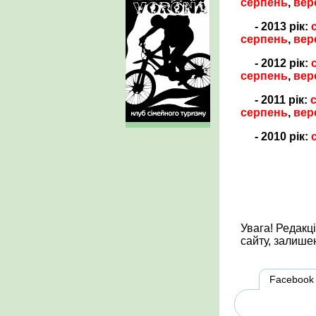
серпень
,
вер
- 2013 рік:
серпень
,
вер
- 2012 рік:
серпень
,
вер
- 2011 рік:
серпень
,
вер
- 2010 рік:
Увага! Редакц
сайту, залише
Facebook