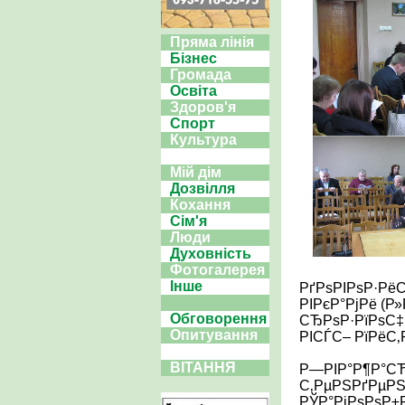
Пряма лінія
Бізнес
Громада
Освіта
Здоров'я
Спорт
Культура
Мій дім
Дозвілля
Кохання
Сім'я
Люди
Духовність
Фотогалерея
Інше
РґРѕРІРѕР·Рё
РІРєР°РјРё (
Обговорення
СЂРѕР·РїРѕС‡
Опитування
РІСЃС– РїРёС‚
ВІТАННЯ
Р—РІР°Р¶Р°СЋ
С‚РµРЅРґРµРЅ
РЎР°РјРѕРѕР±