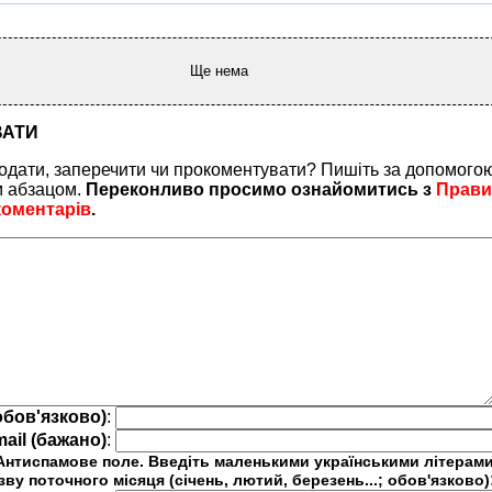
Ще нема
ВАТИ
одати, заперечити чи прокоментувати? Пишіть за допомого
м абзацом.
Переконливо просимо ознайомитись з
Прав
коментарів
.
обов'язково)
:
mail (бажано)
:
Антиспамове поле. Введіть маленькими українськими літерам
зву поточного місяця (січень, лютий, березень...; обов'язково)