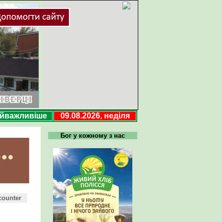
йважливіше
09.08.2026, неділя
Бог у кожному з нас
counter