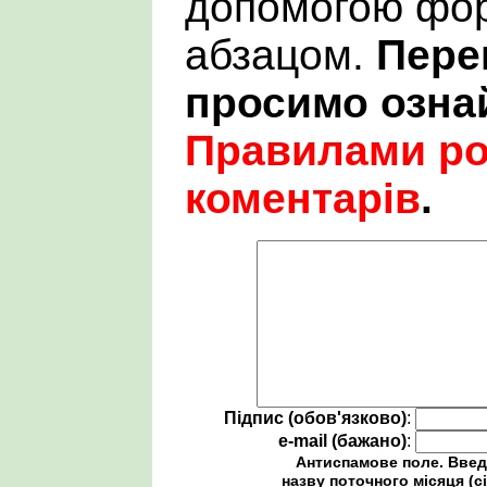
допомогою фор
абзацом.
Пере
просимо озна
Правилами р
коментарів
.
Підпис (обов'язково)
:
e-mail (бажано)
:
Антиспамове поле. Введ
назву поточного місяця (сі