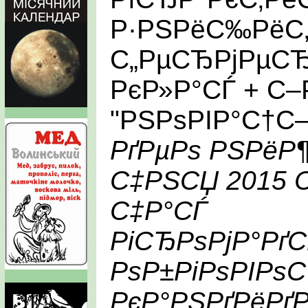
Р·РЅРёС‰РёС
С„РµСЂРјРµСЂ
РєР»Р°СЃ + С
"РЅРѕРІР°С†С
РґРµРѕ РЅРёР¶
С‡РЅСЏ 2015 С
С‡Р°СЃ
РіСЂРѕРјР°Рґ
РѕР±РіРѕРІРѕ
РєР°РЅРґРёРґ