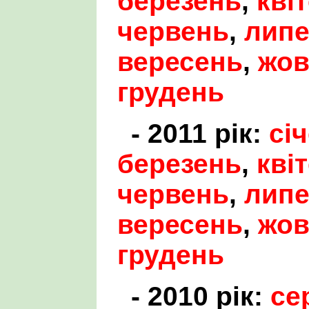
березень
,
кві
червень
,
лип
вересень
,
жов
грудень
- 2011 рік:
сі
березень
,
кві
червень
,
лип
вересень
,
жов
грудень
- 2010 рік:
се