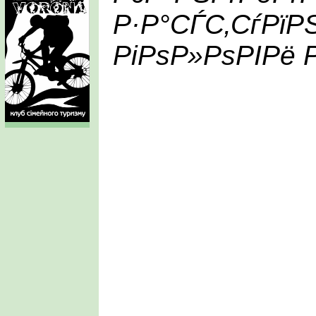
Р·Р°СЃС‚СѓРїР
РіРѕР»РѕРІРё Р