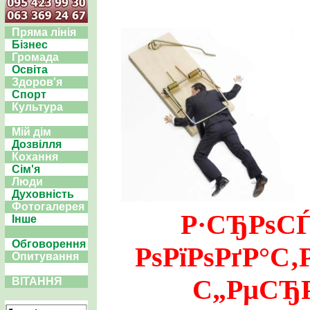
Пряма лінія
Бізнес
Громада
Освіта
Здоров'я
Спорт
Культура
Мій дім
Дозвілля
Кохання
Сім'я
Люди
Духовність
Фотогалерея
Р·СЂРѕС
Інше
Обговорення
РѕРїРѕРґР°С
Опитування
С„РµСЂ
ВІТАННЯ