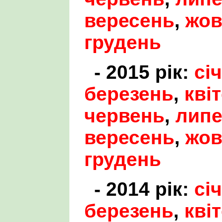
вересень
,
жов
грудень
- 2015 рік:
сі
березень
,
кві
червень
,
лип
вересень
,
жов
грудень
- 2014 рік:
сі
березень
,
кві