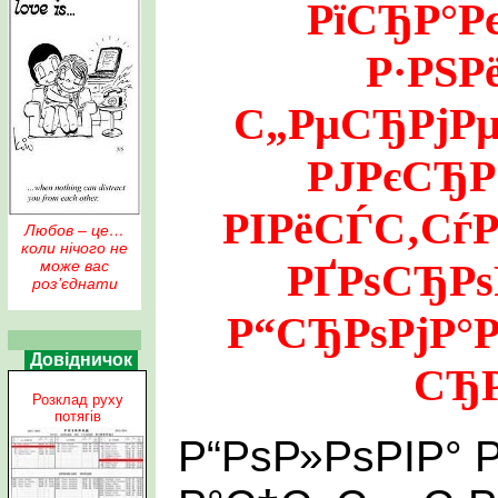
РїСЂР°Р
Р·РЅ
С„РµСЂРјРµ
РЈРєСЂР
РІРёСЃС‚СѓР
Любов – це…
коли нічого не
РҐРѕСЂРѕ
може вас
роз’єднати
Р“СЂРѕРјР
Довідничок
СЂР
Розклад руху
потягів
Р“РѕР»РѕРІР° 