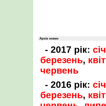
Архів новин
- 2017 рік:
сі
березень
,
кві
червень
- 2016 рік:
сі
березень
,
кві
червень
,
лип