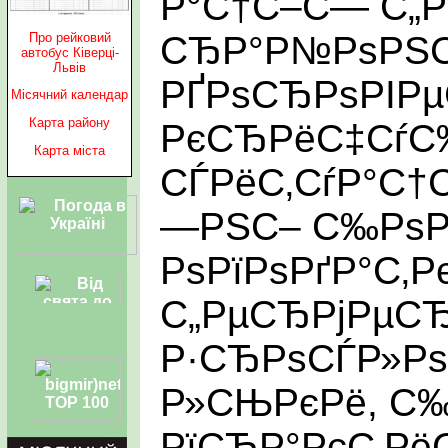
Р°С†С–С— С„
СЂР°Р№РѕРЅС
Про рейковий
автобус Ківерці-
Львів
РҐРѕСЂРѕРІР
Місячний календар
Карта району
РєСЂРёС‡СѓС
Карта міста
СЃРёС‚СѓР°С†
—РЅС– С‰РѕР
РѕРїРѕРґР°С‚
С„РµСЂРјРµСЂ
Р·СЂРѕСЃР»Рѕ
Р»СЊРєРё, С
РїСЂР°РєС‚Рё