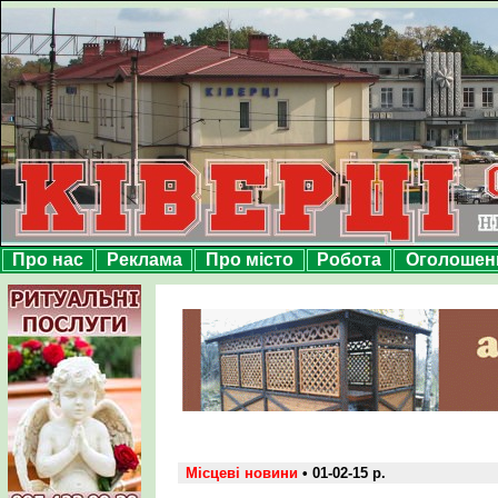
Про нас
Реклама
Про місто
Робота
Оголошен
Місцеві новини
• 01-02-15 р.