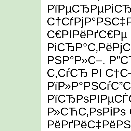
РїРµСЂРµРіСЂ
С†СѓРјР°РЅС‡Р
С€РІРёРґС€Рµ 
РіСЂР°С‚РёРјС
РЅР°Р»С–. Р”
С‚СѓСЂ РІ С†
РїР»Р°РЅСѓС”
РїСЂРѕРІРµСЃС
Р»СЋС‚РѕРіРѕ 
РёРґРёС‡РёРЅ