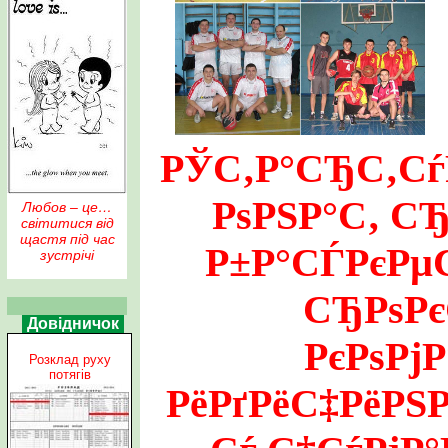
РЎС‚Р°СЂС‚СѓР
РѕРЅР°С‚ С
Любов – це…
світитися від
щастя під час
Р±Р°СЃРєРµС
зустрічі
СЂРѕРє
Довідничок
РєРѕРјР
Розклад руху
потягів
РёРґРёС‡РёРЅР