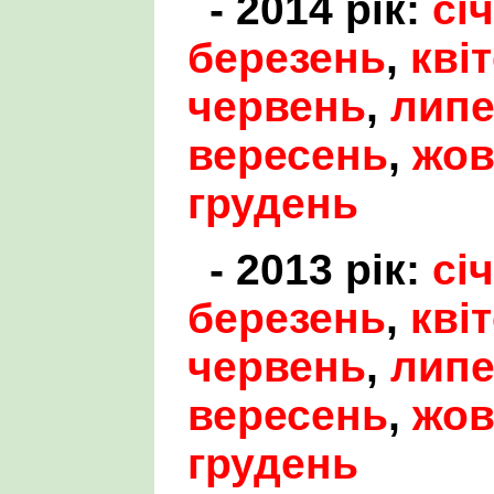
- 2014 рік:
сі
березень
,
кві
червень
,
лип
вересень
,
жов
грудень
- 2013 рік:
сі
березень
,
кві
червень
,
лип
вересень
,
жов
грудень