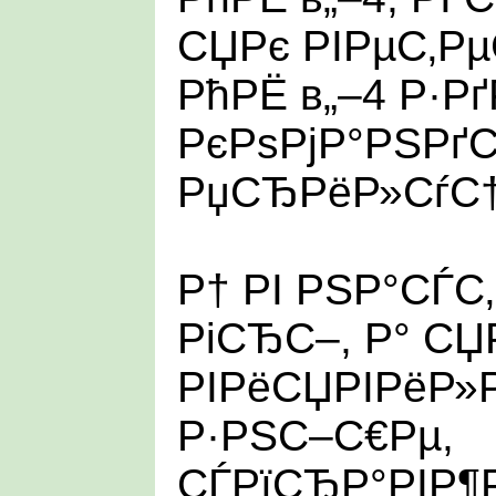
СЏРє РІРµС‚Р
РћРЁ в„–4 Р·Р
РєРѕРјР°РЅРґС
РџСЂРёР»СѓС
Р† РІ РЅР°СЃ
РіСЂС–, Р° СЏ
РІРёСЏРІРёР»
Р·РЅС–С€Рµ,
СЃРїСЂР°РІР¶