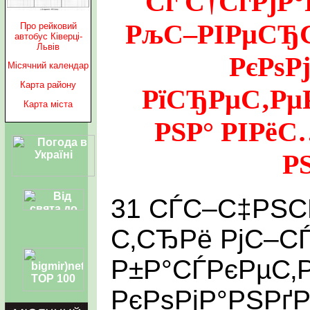
Сѓ С†СѓРјР°
РљС–РІРµСЂ
Про рейковий
автобус Ківерці-
Львів
РєРѕР
Місячний календар
Карта району
РїСЂРµС‚Р
Карта міста
РЅР° РІРёС
Р
31 СЃС–С‡РЅС
С‚СЂРё РјС–С
Р±Р°СЃРєРµС
РєРѕРјР°РЅРґР