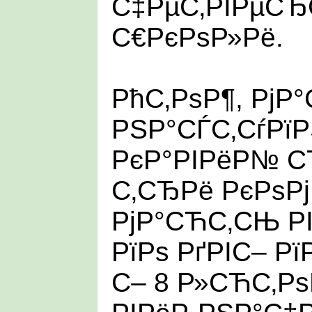
С‡РµС‚РІРµСЂ
С€РєРѕР»Рё.
РћС‚РѕР¶, РјР°
РЅР°СЃС‚СѓРї
РєР°РІРёР№ С
С‚СЂРё РєРѕР
РјР°СЋС‚СЊ РІ
РїРѕ РґРІС– Р
С– 8 Р»СЋС‚Рѕ