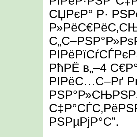
РІРёР·РЅР°С‡Р
СЏРєР° Р· РЅ
Р»РёС€РёС‚СЊ
С„С–РЅР°Р»РѕРј
РІРёРїСѓСЃРє
РћРЁ в„–4 С€Р
РІРёС…С–Рґ Р
РЅР°Р»СЊРЅ
С‡Р°СЃС‚РёРЅ
РЅРµРјР°С”.