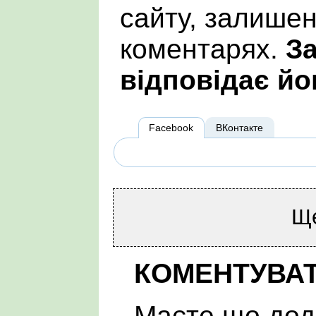
сайту, залишен
коментарях.
За
відповідає йо
Facebook
ВКонтакте
Щ
КОМЕНТУВА
Маєте що дод