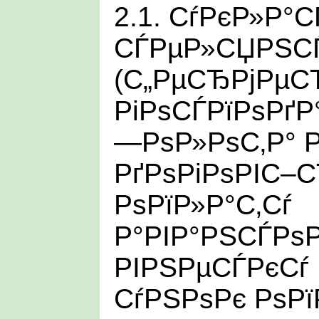
2.1. СѓРєР»Р°С
СЃРµР»СЏРЅС
(С„РµСЂРјРµС
РіРѕСЃРїРѕРґР
—РѕР»РѕС‚Р° Р
РґРѕРіРѕРІС–
РѕРїР»Р°С‚Сѓ
Р°РІР°РЅСЃРѕР
РІРЅРµСЃРєСѓ
СѓРЅРѕРє РѕРї