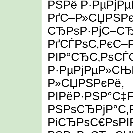
РЅРё Р·РµРј
РґС–Р»СЏРЅРє
СЂРѕР·РјС–СЂ
РґСЃРѕС‚РєС–Р
РІР°СЂС‚РѕСЃ
Р·РµРјРµР»СЊ
Р»СЏРЅРєРё,
РІРёР·РЅР°С‡
РЅРѕСЂРјР°С‚
РіСЂРѕС€РѕРІ