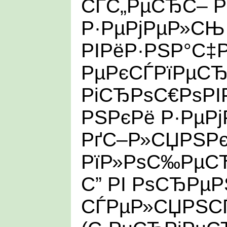
СЃС„РµСЂС– 
Р·РµРјРµР»СЊ
РІРёР·РЅР°С‡
РµРєСЃРїРµС
РіСЂРѕС€РѕРІ
РЅРєРё Р·Рµ
РґС–Р»СЏРЅР
РїР»РѕС‰РµСЋ 
С” РІ РѕСЂРµ
СЃРµР»СЏРЅС