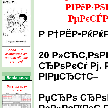
РІРёР·Р
РµРєСЃР
Р Р†РЁР•РќРќРЇ
Любов – це…
20 Р»СЋС‚РѕРі
світитися від
щастя під час
зустрічі
СЂРѕРєСѓ Рј.
РІРµСЂС†С–
Довідничок
Розклад руху
потягів
РџСЂРѕ СЂРѕ