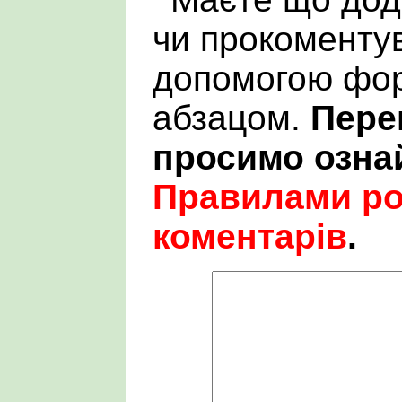
чи прокоменту
допомогою фор
абзацом.
Пере
просимо озна
Правилами р
коментарів
.