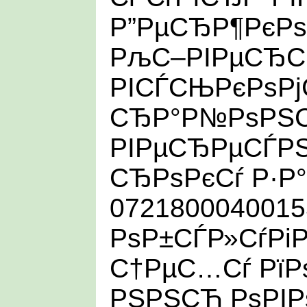
Р”РµСЂР¶РєРѕР
РљС–РІРµСЂС
РІСЃСЊРєРѕРј
СЂР°Р№РѕРЅС
РІРµСЂРµСЃРЅ
СЂРѕРєСѓ Р·Р°
0721800040015
РѕР±СЃР»СѓРі
С†РµС…Сѓ РїР
РЅРЅСЋ РѕРІРѕ