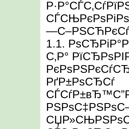
Р·Р°СЃС‚СѓРїР
СЃСЊРєРѕРіРѕ 
—С–РЅСЋРєСѓ 
1.1. РѕСЂРіР°
С‚Р° РїСЂРѕРІ
РєРѕРЅРєСѓСЂ
РґР±РѕСЂСѓ
СЃСѓР±вЂ™С”Р
РЅРѕС‡РЅРѕС
СЏР»СЊРЅРѕСЃ