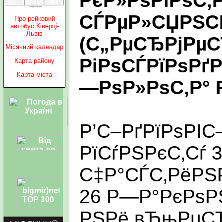
РєР»РѕРїРѕС‚
СЃРµР»СЏРЅС
Про рейковий
автобус Ківерці-
Львів
(С„РµСЂРјРµ
Місячний календар
РіРѕСЃРїРѕРґР
Карта району
Карта міста
—РѕР»РѕС‚Р° 
Р’С–РґРїРѕРІС
РїСѓРЅРєС‚Сѓ 
С‡Р°СЃС‚РёРЅР
26 Р—Р°РєРѕР
РЅРё вЂњРџСЂ