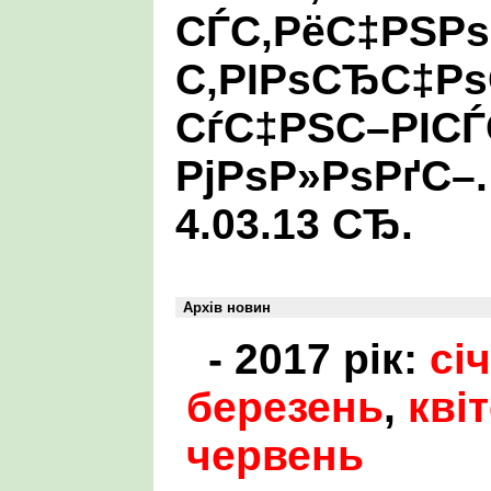
СЃС‚РёС‡РЅР
С‚РІРѕСЂС‡Рѕ
СѓС‡РЅС–РІС
РјРѕР»РѕРґС–.
4.03.13 СЂ.
Архів новин
- 2017 рік:
сі
березень
,
кві
червень