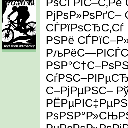
РѕСЃРІС–С‚Рё 
РјРѕР»РѕРґС– 
СЃРїРѕСЂС‚Сѓ
РЅРё СЃРїС–Р
РљРёС—РІСЃС
РЅР°С†С–РѕР
СѓРЅС–РІРµСЂ
С–РјРµРЅС– Р
РЁРµРІС‡РµРЅ
РѕРЅР°Р»СЊР