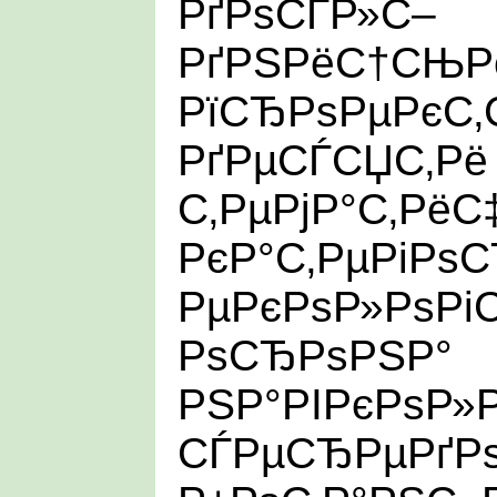
РґРѕСЃР»С–
РґРЅРёС†СЊ
РїСЂРѕРµРєС‚С
РґРµСЃСЏС‚Рё
С‚РµРјР°С‚Рё
РєР°С‚РµРіРѕ
РµРєРѕР»РѕРі
РѕСЂРѕРЅР°
РЅР°РІРєРѕР»
СЃРµСЂРµРґРѕ