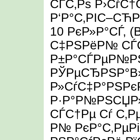
СЃС‚Рѕ Р›СѓС
Р‘Р°С‚РІС–СЋР
10 РєР»Р°СЃ, 
С‡РЅРёР№ СЃ
Р±Р°СЃРµР№Р
РЎРµСЂРЅР°В»
Р»СѓС‡Р°РЅРє
Р·Р°Р№РЅСЏР»
СЃС†Рµ Сѓ С‚Р
Р№ РєР°С‚РµР