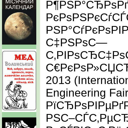
Р¶РЅР°СЂРѕРґ
РєРѕРЅРєСѓСЃ
РЅР°СѓРєРѕРІ
С‡РЅРѕС—
С‚РІРѕСЂС‡Рѕ
С€РєРѕР»СЏСЂС
2013 (Internati
Engineering Fa
РїСЂРѕРІРµР
РЅС–СЃС‚РµСЂ