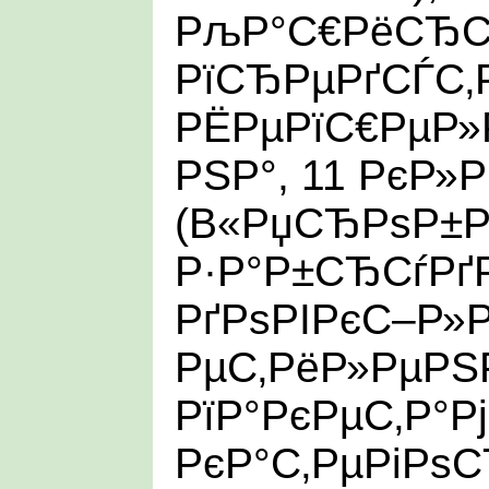
РљР°С€РёСЂ
РїСЂРµРґСЃС‚
РЁРµРїС€РµР»
РЅР°, 11 РєР»Р
(В«РџСЂРѕР±Р
Р·Р°Р±СЂСѓР
РґРѕРІРєС–Р»
РµС‚РёР»РµРЅ
РїР°РєРµС‚Р°Рј
РєР°С‚РµРіРѕ