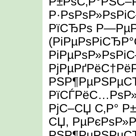
Р±РѕС‚Р°РЅС–Р
Р·РѕРѕР»РѕРіС
РїСЂРѕ Р—Рµ
(РіРµРѕРіСЂР°
РіРµРѕР»РѕРіС
РјРµРґРёС†Рё
РЅР¶РµРЅРµС
РїСЃРёС…РѕР»
РјС–СЏ С‚Р° 
СЏ, РµРєРѕР»
РЅР¶РµРЅРµС