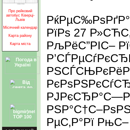
Про рейковий
автобус Ківерці-
РќРµС‰РѕРґР°Р
Львів
Місячний календар
РїРѕ 27 Р»СЋС‚
Карта району
РљРёС”РІС– Р
Карта міста
Р’СЃРµСѓРєС
РЅСЃСЊРєРё
РєРѕРЅРєСѓСЂС
РЈРєСЂР°С—РЅ
РЅР°С†С–РѕР
РµС‚Р°Рї РњС–