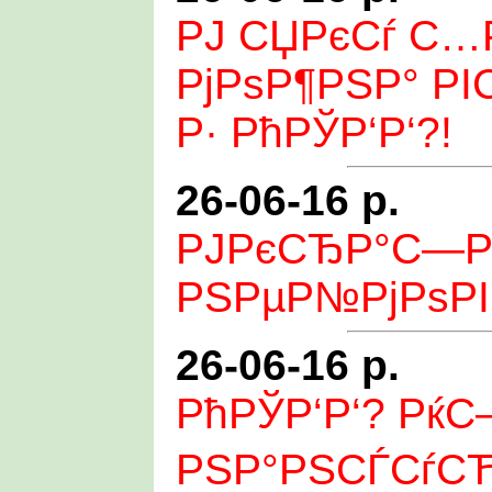
РЈ СЏРєСѓ С…
РјРѕР¶РЅР° РІ
Р· РћРЎР‘Р‘?!
26-06-16 р.
РЈРєСЂР°С—Р
РЅРµР№РјРѕРІ
26-06-16 р.
РћРЎР‘Р‘? РќС
РЅР°РЅСЃСѓСЋ 