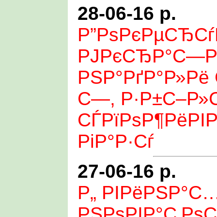
28-06-16 р.
Р”РѕРєРµСЂСѓР
РЈРєСЂР°С—РЅ
РЅР°РґР°Р»Рё
С—, Р·Р±С–Р
СЃРїРѕР¶РёРІ
РіР°Р·Сѓ
27-06-16 р.
Р„ РІРёРЅР°С
РЅРѕРІР°С‚Рѕ