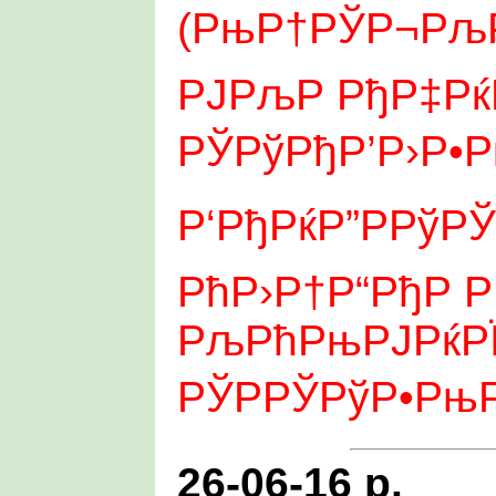
(РњР†РЎР¬РљР†
РЈРљР РђР‡Рќ
РЎРўРђР’Р›Р•Р
Р‘РђРќР”РРўР
РћР›Р†Р“РђР Р
РљРћРњРЈРќР
РЎРРЎРўР•РњР
26-06-16 р.