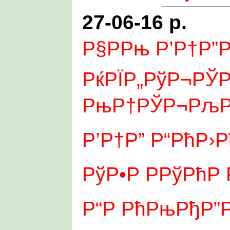
27-06-16 р.
Р§РРњ Р’Р†Р”
РќРЇР„РўР¬РЎР
РњР†РЎР¬РљР
Р’Р†Р” Р“РћР›Р
РўР•Р РРўРћР
Р“Р РћРњРђР”Р