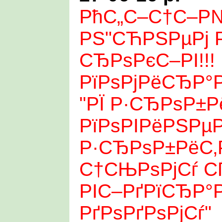
РћС„С–С†С–Р№
РЅ"СЋРЅРµРј 
СЂРѕРєС–РІ!!!
РїРѕРјРёСЂР°Р
"РЇ Р·СЂРѕР±Р
РїРѕРІРёРЅРµР
Р·СЂРѕР±РёС‚
С†СЊРѕРјСѓ СЃ
РІС–РґРїСЂР
РґРѕРґРѕРјСѓ"