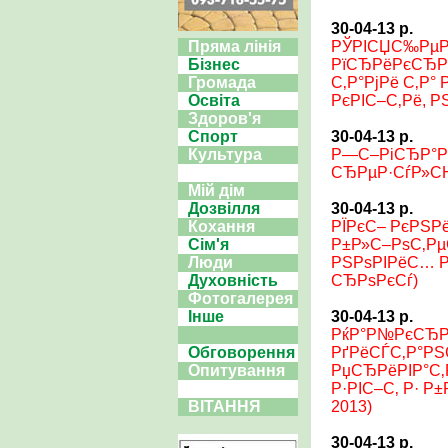
30-04-13 р.
РЎРІСЏС‰РµР
Пряма лінія
РїСЂРёРєСЂР°
Бізнес
С‚Р°РјРё С‚Р°
Громада
РєРІС–С‚Рё, 
Освіта
Здоров'я
30-04-13 р.
Спорт
Р—С–РіСЂР°РЅ
Культура
СЂРµР·СѓР»СЊ
Мій дім
30-04-13 р.
Дозвілля
РЇРєС– РєРЅР
Кохання
Р±Р»С–РѕС‚Рµ
Сім'я
РЅРѕРІРёС… Р
Люди
СЂРѕРєСѓ)
Духовність
Фотогалерея
30-04-13 р.
Інше
РќР°Р№РєСЂР°
РґРёСЃС‚Р°РЅ
Обговорення
РџСЂРёРІР°С‚Р
Опитування
Р·РІС–С‚ Р· Р
2013)
ВІТАННЯ
30-04-13 р.