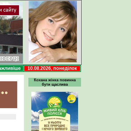
ажливіше
10.08.2026, понеділок
Кохана жінка повинна
бути щаслива