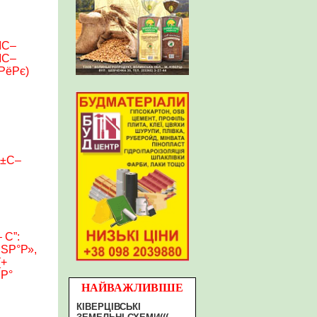
ІС–
ІС–
РёРє)
Р±С–
 С”:
ЅР°Р»,
(+
ЅР°
НАЙВАЖЛИВІШЕ
КІВЕРЦІВСЬКІ