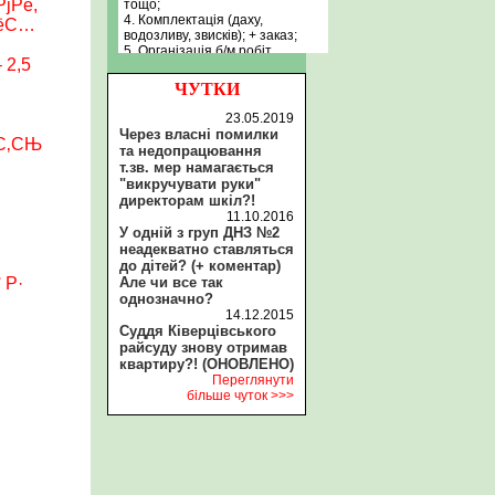
јРё,
Р РћР—Р“Р›РЇРќРЈРўР
тощо;
«Велика військова
0682344424
4. Комплектація (даху,
таємниця» бандоолігархату
РёС…
Р’РђР Р†РђРќРў РџР Рћ
Ігор
>>>
водозливу, звисків); + заказ;
Порошенка полягає в тому,
РџР РР„Р”РќРђРќРќРЇ
5. Організація б/м робіт,
що економіка України - до
 2,5
Р”Рћ
авторський нагляд,
цих пір "клодайк" для
20/05/19
консультації по внесенню змін,
РўР РћРЎРўРЇРќР•Р¦Р¬РљРћР‡
ЧУТКИ
Росії?!!!
Продам земельну ділянку,
реконструкції;
РћРўР“?!
площею 6.3 сот, у місті Ківерці,
13.12.2017
6. Доставка + ? монтаж
16.06.2019
23.05.2019
поблизу лісу, озера
Кому вигідно?! Україна
майстрами з досвідом.
Р”РµРїСѓС‚Р°С‚Рё СЃРїС–
Через власні помилки
Молодіжного. Ділянка
імпортує дороге вугілля, а
С‚СЊ
Р»СЊРЅРѕ Р·
та недопрацювання
огороджена парканом, на
експортує дешеву
Микола « 050-102-51-60; 097-
РІРѕР»РѕРЅС‚РµСЂР°РјРё
території стоїть контейнер. За
т.зв. мер намагається
електроенергію
258-24-52.»
>>>
РґРѕР»СѓС‡РёР»РёСЃСЊ
деталями звертайтеся за
"викручувати руки"
13.12.2017
телефоном.
РґРѕ
директорам шкіл?!
Pepsi зробила найбільше
Ірина
>>>
РѕР±Р»Р°С€С‚СѓРІР°РЅРЅСЏ
11.10.2016
замовлення нових
1/07/19
РЅРѕРІРѕРіРѕ
У одній з груп ДНЗ №2
електровантажівок від
Продам електроскутер elwinn
РґРёС‚СЏС‡РѕРіРѕ
неадекватно ставляться
Tesla
em-2200, такий як на сайті
2/10/17
РјР°Р№РґР°РЅС‡РёРєР° Сѓ
до дітей? (+ коментар)
https://www.elwinn.com.ua/. тел
10.12.2017
Ну так вас призначили на цю
РљС–РІРµСЂС†СЏС… (+
 Р·
Але чи все так
0682344424
Що фінансуватимуть з
посаду щоб щось змінити - так
С„РѕС‚Рѕ)
однозначно?
Ігор
>>>
бюджету громади у 2018
міняйте!!! Критикувати кожен
14.06.2019
14.12.2015
році: 20 тис грн газеті
може!!! А ви зробіть щоб та
Р’РћР”РћРљРђРќРђР›
Cуддя Ківерцівського
"Вільним шляхом" на
діяльність приносила користь!!!
20/05/19
РћР‘"Р„Р”РќРђР®РўР¬ Р—
райсуду знову отримав
придбання оргтехніки? 135
Чи вмієте тільки язиком
Продам земельну ділянку,
РљРћРњРЈРќР“РћРЎРџРћРњ
квартиру?! (ОНОВЛЕНО)
тис на вуличне
молоти?! Щось за весь час
площею 6.3 сот, у місті Ківерці,
14.06.2019
Переглянути
вашої "діяльності" в районній
відеоспостереження...
поблизу лісу, озера
Р“СЂРѕРјР°РґСЃСЊРєС–
більше чуток >>>
раді не читав про жодну дієву
10.12.2017
Молодіжного. Ділянка
СЃР»СѓС…Р°РЅРЅСЏ Р·
пропозицію, окрім як щось
ЛЮДЕЙ ДІСТАЛО: У
огороджена парканом, на
РІР°Р¶Р»РёРІРёС…
закрити чи розвалити
Черкасах розгромили суд,
території стоїть контейнер. За
РїРёС‚Р°РЅСЊ,
Олександр
>>>
що відпустив БППшника,
деталями звертайтеся за
Р·Р°РїР»Р°РЅРѕРІР°РЅС–
який вкрав 38 млн грн
телефоном.
РЅР° СЂРѕР±РѕС‡РёР№
(ФОТО)
Ірина
>>>
19/09/17
С‡Р°СЃ, С‚СЂР°РґРёС†С–