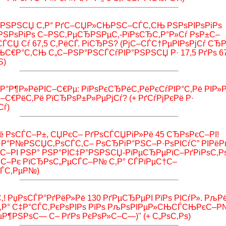
µРЅРЅСЏ С‚Р° РґС–СЏР»СЊРЅС–СЃС‚СЊ РЅРѕРІРѕРіРѕ
РѕРіРѕ С–РЅС‚РµСЂРЅРµС‚-РїРѕСЂС‚Р°Р»Сѓ РѕР±С–
СЏ Сѓ 67,5 С‚РёСЃ. РіСЂРЅ? (РјС–СЃС†РµРІРѕРјСѓ СЂ
ЊС€Р°С‚СЊ С„С–РЅР°РЅСЃСѓРІР°РЅРЅСЏ Р· 17,5 РґРѕ 67
Ѕ)
ІР°Р¶Р»РёРІС–С€Рµ: РїРѕРєСЂРёС‚РёРєСѓРІР°С‚Рё РІР»Р
С€РёС‚Рё РїСЂРѕР±Р»РµРјСѓ? (+ РґСѓРјРєРё Р·
Сѓ)
Рё РѕСЃС–Р±, СЏРєС– РґРѕСЃСЏРіР»Рё 45 СЂРѕРєС–РІ!
·Р°Р№РЅСЏС‚РѕСЃС‚С– РѕСЂРіР°РЅС–Р·РѕРІСѓС” РІРёР
С–РІ РЅР° РЅР°РІС‡Р°РЅРЅСЏ-РїРµСЂРµРїС–РґРіРѕС‚Р
»С–Рє РїСЂРѕС„РµСЃС–Р№ С‚Р° СЃРїРµС†С–
ЃС‚РµР№)
‚! РџРѕСЃР°РґРёР»Рё 130 РґРµСЂРµРІ РїРѕ РІСѓР». Рљ
‚Р° С‡Р°СЃС‚РєРѕРІРѕ РїРѕ РљРѕРІРµР»СЊСЃСЊРєС–Р
Р¶РЅРѕС— С– РґРѕ РєРѕР»С–С—)" (+ С„РѕС‚Рѕ)