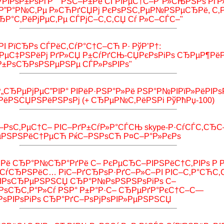
РЎРІРѕР±РѕРґР°" РЅС–Р±Рё СЃРїРµС†С–Р°Р»СЊРЅРѕ РґР
: "Р”Р°Р№С‚Рµ Р»СЋРґСЏРј РєРѕРЅС‚РµР№РЅРµСЂРё, С‚
ЂР°С‚РёРјРµС‚Рµ СЃРјС–С‚С‚СЏ Сѓ Р»С–СЃС–"
І РїСЂРѕ СЃРёС‚СѓР°С†С–СЋ Р· РўР’Р†:
їРµС‡РЅРёРј РґР»СЏ Р±СѓРґСЊ-СЏРєРѕРіРѕ СЂРµР¶РёРј
°Р±РѕСЂРѕРЅРµРЅРµ СЃР»РѕРІРѕ"
„СЂРµРјРµС”РІР° РІРёР·РЅР°Р»Рё РЅР°Р№РІРїР»РёРІРѕ
»РёРЅСЏРЅРёРЅРѕРј (+ СЂРµР№С‚РёРЅРі РўРћРџ-100)
–РѕС‚РµС†С– РІС–РґР±СѓР»Р°СЃСЊ skype-Р·СѓСЃС‚СЂС
µРЅРЅРёС†РµСЋ РќС–РЅРѕСЋ Р¤С–Р°Р»РєРѕ
С‚Рё СЂР°Р№СЂР°РґРё С– РєРµСЂС–РІРЅРёС†С‚РІРѕ Р 
СѓСЂРЅРёС… РїС–РґСЂРѕР·РґС–Р»С–РІ РІС–С‚Р°СЋС‚
РІРѕСЂРµРЅРЅСЏ СЂР°Р№РѕРЅРЅРѕРіРѕ С–
РѕСЂС‚Р°Р»Сѓ РЅР° Р±Р°Р·С– СЂРµРґР°РєС†С–С—
РѕРІРѕРіРѕ СЂР°РґС–РѕРјРѕРІР»РµРЅРЅСЏ