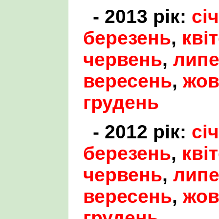
- 2013 рік:
сі
березень
,
кві
червень
,
лип
вересень
,
жов
грудень
- 2012 рік:
сі
березень
,
кві
червень
,
лип
вересень
,
жов
грудень