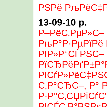
РЅРё РљРёС‡
13-09-10 р.
Р–РёС‚РµР»С–
РњР°Р·РµРїРё 
РІР»Р°СЃРЅС–
РїСЂРёРґР±Р°
РІСѓР»РёС‡РЅ
С‚Р°СЂС–, Р° 
Р·Р°С‚СЏРіСѓС
РІСЃС‚Р°РЅРѕ