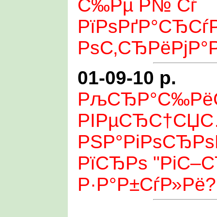
С‰Рµ Р№ Сѓ
РїРѕРґР°СЂСѓ
РѕС‚СЂРёРјР°
01-09-10 р.
РљСЂР°С‰РёС
РІРµСЂС†СЏ
РЅР°РіРѕСЂРѕР
РїСЂРѕ "РіС–
Р·Р°Р±СѓР»Рё?