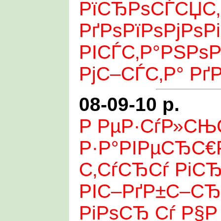
РїСЂРѕСЃСЏС
РґРѕРїРѕРјРѕРі
РІСЃС‚Р°РЅРѕ
РјС–СЃС‚Р° Рґ
08-09-10 р.
Р РµР·СѓР»СЊС
Р·Р°РІРµСЂС€
С‚СѓСЂСѓ РіС
РІС–РґР±С–СЂ
РіРѕСЂ Сѓ Р§Р