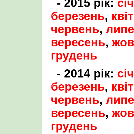
- 2015 рік:
сі
березень
,
кві
червень
,
лип
вересень
,
жов
грудень
- 2014 рік:
сі
березень
,
кві
червень
,
лип
вересень
,
жов
грудень