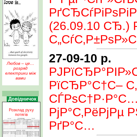
РґСЂСѓРіРѕРіР
(26.09.10 СЂ.)
С„СѓС‚Р±РѕР»С
27-09-10 р.
Любов – це…
РЈРїСЂР°РІР»
розряд
електрики між
вами
РїСЂР°С†С– С‚
СЃРѕС†Р·Р°С…
Довідничок
РјР°С‚РёРјРµ 
Розклад руху
потягів
РґР°С…