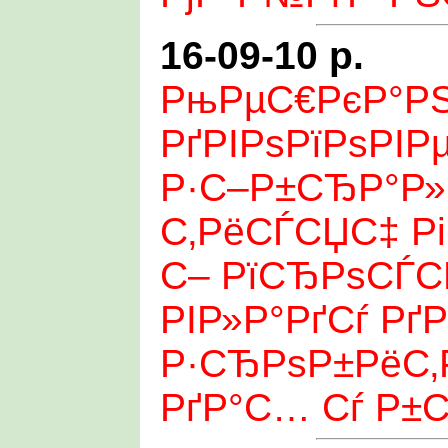
16-09-10 р.
РњРµС€РєР°Р
РґРІРѕРїРѕРІ
Р·С–Р±СЂР°Р»
С‚РёСЃСЏС‡ Р
С– РїСЂРѕСЃ
РІР»Р°РґСѓ РґР
Р·СЂРѕР±РёС‚
РґР°С… Сѓ Р±