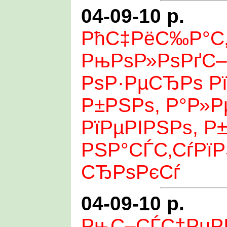
04-09-10 р.
РћС‡РёС‰Р°С
РњРѕР»РѕРґС
РѕР·РµСЂРѕ Р
Р±РЅРѕ, Р°Р»Р
РїРµРІРЅРѕ, Р
РЅР°СЃС‚СѓРїР
СЂРѕРєСѓ
04-09-10 р.
РњС–СЃС†РµРІ