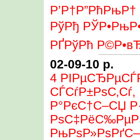
Р’Р†Р”РћРњР† 
РўРђ РЎР•РњР•
РҐРўРћ Р©Р•вЂ
02-09-10 р.
4 РІРµСЂРµСЃ
СЃСѓР±РѕС‚Сѓ, Р
Р°РєС†С–СЏ Р
РѕС‡РёС‰Рµ
РњРѕР»РѕРґС–