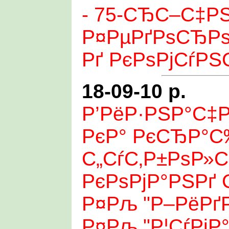
- 75-СЂС–С‡РЅ
Р¤РµРґРѕСЂРѕР
Рґ РєРѕРјСѓРЅ
18-09-10 р.
Р’РёР·РЅР°С‡
РєР° РєСЂР°
С„СѓС‚Р±РѕР
РєРѕРјР°РЅРґ
Р¤Рљ "Р–РёРґР
Р¤Рљ "Р¦СѓРј