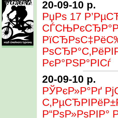
20-09-10 р.
РџРѕ 17 Р’Рµ
СЃСЊРєСЂР°Р
РїСЂРѕС‡РёС‰
РѕСЂР°С‚РёРІ
РєР°РЅР°РІСѓ
20-09-10 р.
РЎРєР»Р°Рґ Р
С‚РµСЂРІРёР±
Р“РѕР»РѕРІР°