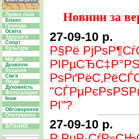
Новини за ве
Пряма лінія
Бізнес
Громада
Освіта
27-09-10 р.
Здоров'я
Спорт
Р§Рё РјРѕР¶С
Культура
Мій дім
РІРµСЂС‡Р°Р
Дозвілля
Кохання
РѕРґРёС‚РёСЃ
Сім'я
Люди
Духовність
"СЃРµРєРѕРЅР
Фотогалерея
Інше
РІ"?
Обговорення
Опитування
27-09-10 р.
ВІТАННЯ
Р РµР·СѓР»СЊС