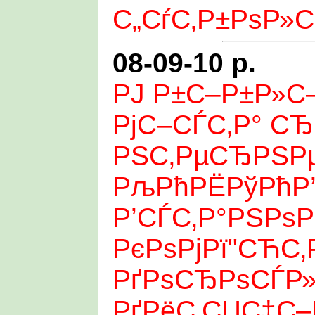
С„СѓС‚Р±РѕР»Сѓ
08-09-10 р.
РЈ Р±С–Р±Р»С
РјС–СЃС‚Р° СЂ
РЅС‚РµСЂРЅРµ
РљРћРЁРўРћР’
Р’СЃС‚Р°РЅРѕР
РєРѕРјРї"СЋС‚
РґРѕСЂРѕСЃР»
РґРёС‚СЏС‡С