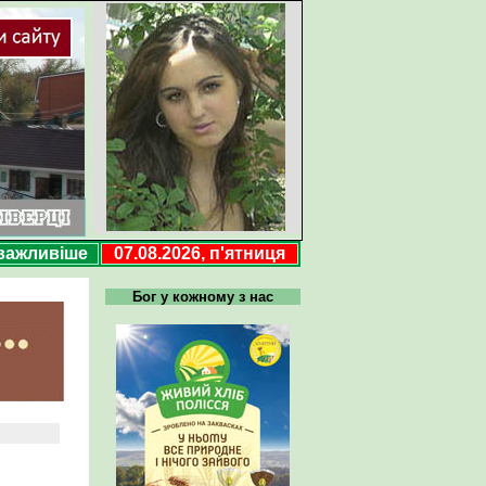
важливіше
07.08.2026, п'ятниця
Бог у кожному з нас