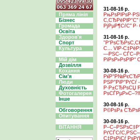
31-08-16 р.
РњРѕРІРѕР·Р
Пряма лінія
С‚СЂРёРІР°С”
Бізнес
РјРµР¶СѓС” Р·
Громада
Освіта
31-08-16 р.
Здоров'я
"Р‘РѕСЂРѕС‚С
Спорт
С… VIP-С‡РёР
Культура
—РЅС– СЃС–Р»
РіРѕР»РѕРІР°
Мій дім
Дозвілля
30-08-16 р.
Кохання
РќР°Р№РєСЂР°
Сім'я
РЅР°РїР°РґСѓ 
Люди
Р·Р±СЂРѕСЏ 
Духовність
РѕСЃРµР»С–?!!
Фотогалерея
Інше
30-08-16 р.
Р©РѕР± СЂРѕ
Обговорення
Опитування
30-08-16 р.
Р–С–РЅРѕС‡Р°
ВІТАННЯ
РґСЃСѓС‚РЅС–
С‡РѕРјСѓ РѕР