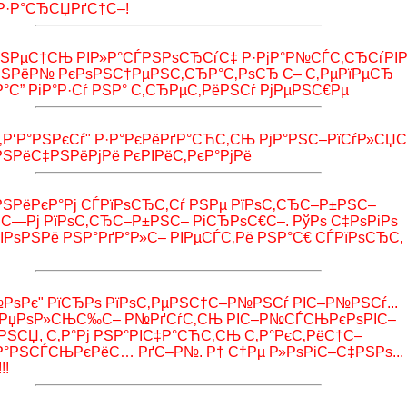
Р·Р°СЂСЏРґС†С–!
РЅРµС†СЊ РІР»Р°СЃРЅРѕСЂСѓС‡ Р·РјР°Р№СЃС‚СЂСѓРІР
ЅРёР№ РєРѕРЅС†РµРЅС‚СЂР°С‚РѕСЂ С– С‚РµРїРµСЂ
°С” РіР°Р·Сѓ РЅР° С‚СЂРµС‚РёРЅСѓ РјРµРЅС€Рµ
‚Р‘Р°РЅРєСѓ" Р·Р°РєРёРґР°СЋС‚СЊ РјР°РЅС–РїСѓР»С
РЅРёС‡РЅРёРјРё РєРІРёС‚РєР°РјРё
ІРЅРёРєР°Рј СЃРїРѕСЂС‚Сѓ РЅРµ РїРѕС‚СЂС–Р±РЅС–
, С—Рј РїРѕС‚СЂС–Р±РЅС– РіСЂРѕС€С–. РўРѕ С‡РѕРіРѕ
ІРѕРЅРё РЅР°РґР°Р»С– РІРµСЃС‚Рё РЅР°С€ СЃРїРѕСЂС‚ 
№РѕРє" РїСЂРѕ РїРѕС‚РµРЅС†С–Р№РЅСѓ РІС–Р№РЅСѓ...
Сѓ РџРѕР»СЊС‰С– Р№РґСѓС‚СЊ РІС–Р№СЃСЊРєРѕРІС–
РЅСЏ, С‚Р°Рј РЅР°РІС‡Р°СЋС‚СЊ С‚Р°РєС‚РёС†С–
Р°РЅСЃСЊРєРёС… РґС–Р№. Р† С†Рµ Р»РѕРіС–С‡РЅРѕ... 
!!