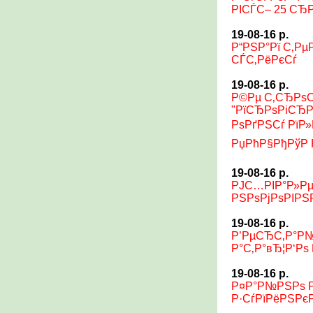
РІСЃС– 25 СЂ
19-08-16 р.
Р“РЅР°Рї С‚Р
СЃС‚РёРєСѓ
19-08-16 р.
Р©Рµ С‚СЂРѕС
"РїСЂРѕРіСЂР
РѕРґРЅСѓ РїР»
РџРћР§РђРўР
19-08-16 р.
РЈС…РІР°Р»Рµ
РЅРѕРјРѕРІРЅР
19-08-16 р.
Р’РµСЂС‚Р°Р№
Р°С‚Р°вЂ¦Р‘Рѕ
19-08-16 р.
Р¤Р°Р№РЅРѕ Р
Р·СѓРїРёРЅРєР°