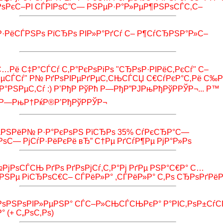
РѕРєС–РІ СЃРІРѕС”С— РЅРµР·Р°Р»РµР¶РЅРѕСЃС‚С–
µР·РёСЃРЅРѕ РїСЂРѕ РІР»Р°РґСѓ С– Р¶СѓСЂРЅР°Р»С–
…Рё С‡Р°СЃСѓ С‚Р°РєРѕРіРѕ "СЂРѕР·РІРёС‚РєСѓ" С–
µСЃСѓ" Р№ РґРѕРІРµРґРµС‚СЊСЃСЏ С€СѓРєР°С‚Рё С‰Р
Р°РЅРµС‚Сѓ :) Р’РђР РўРћ Р—РђР”РЈРњРђРўРРЎР¬... Р™
 Р—РњР†РќР®Р’РђРўРРЎР¬
РЅРёР№ Р·Р°РєРѕРЅ РїСЂРѕ 35% СѓРєСЂР°С—
ѕС— РјСѓР·РёРєРё вЂ” С†Рµ РґСѓР¶Рµ РјР°Р»Рѕ
РјРѕСЃСЊ РґРѕ РґРѕРјСѓ,С‚Р°Рј РґРµ РЅР°С€Р° С…
 РЅРµ РіСЂРѕС€С– СЃРёР»Р° ,СЃРёР»Р° С‚Рѕ СЂРѕРґРёР
ѕРЅРѕРІР»РµРЅР° СЃС–Р»СЊСЃСЊРєР° Р°РІС‚РѕР±СѓС
 (+ С„РѕС‚Рѕ)