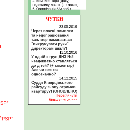
4. Комплектація (даху,
таємниця» бандоолігархату
Р’РђР Р†РђРќРў РџР Рћ
Ігор
>>>
водозливу, звисків); + заказ;
Порошенка полягає в тому,
РџР РР„Р”РќРђРќРќРЇ
5. Організація б/м робіт,
що економіка України - до
Р”Рћ
авторський нагляд,
цих пір "клодайк" для
20/05/19
консультації по внесенню змін,
РўР РћРЎРўРЇРќР•Р¦Р¬РљРћР‡
ЧУТКИ
Росії?!!!
Продам земельну ділянку,
реконструкції;
РћРўР“?!
площею 6.3 сот, у місті Ківерці,
13.12.2017
6. Доставка + ? монтаж
16.06.2019
23.05.2019
поблизу лісу, озера
Кому вигідно?! Україна
майстрами з досвідом.
Р”РµРїСѓС‚Р°С‚Рё СЃРїС–
Через власні помилки
Молодіжного. Ділянка
імпортує дороге вугілля, а
Р»СЊРЅРѕ Р·
та недопрацювання
огороджена парканом, на
експортує дешеву
Микола « 050-102-51-60; 097-
РІРѕР»РѕРЅС‚РµСЂР°РјРё
території стоїть контейнер. За
т.зв. мер намагається
електроенергію
258-24-52.»
>>>
РґРѕР»СѓС‡РёР»РёСЃСЊ
деталями звертайтеся за
"викручувати руки"
13.12.2017
µ
телефоном.
РґРѕ
директорам шкіл?!
Pepsi зробила найбільше
Ірина
>>>
РѕР±Р»Р°С€С‚СѓРІР°РЅРЅСЏ
11.10.2016
замовлення нових
1/07/19
РЅРѕРІРѕРіРѕ
У одній з груп ДНЗ №2
електровантажівок від
Продам електроскутер elwinn
РґРёС‚СЏС‡РѕРіРѕ
неадекватно ставляться
Tesla
em-2200, такий як на сайті
2/10/17
РјР°Р№РґР°РЅС‡РёРєР° Сѓ
до дітей? (+ коментар)
https://www.elwinn.com.ua/. тел
10.12.2017
Ну так вас призначили на цю
РљС–РІРµСЂС†СЏС… (+
Але чи все так
0682344424
Що фінансуватимуть з
посаду щоб щось змінити - так
С„РѕС‚Рѕ)
однозначно?
Ігор
>>>
бюджету громади у 2018
міняйте!!! Критикувати кожен
14.06.2019
14.12.2015
році: 20 тис грн газеті
може!!! А ви зробіть щоб та
Р’РћР”РћРљРђРќРђР›
Cуддя Ківерцівського
"Вільним шляхом" на
діяльність приносила користь!!!
20/05/19
РћР‘"Р„Р”РќРђР®РўР¬ Р—
райсуду знову отримав
придбання оргтехніки? 135
Чи вмієте тільки язиком
Продам земельну ділянку,
РљРћРњРЈРќР“РћРЎРџРћРњ
квартиру?! (ОНОВЛЕНО)
тис на вуличне
молоти?! Щось за весь час
площею 6.3 сот, у місті Ківерці,
14.06.2019
Переглянути
вашої "діяльності" в районній
відеоспостереження...
поблизу лісу, озера
Р“СЂРѕРјР°РґСЃСЊРєС–
більше чуток >>>
раді не читав про жодну дієву
10.12.2017
Молодіжного. Ділянка
ЅР°!
СЃР»СѓС…Р°РЅРЅСЏ Р·
пропозицію, окрім як щось
ЛЮДЕЙ ДІСТАЛО: У
огороджена парканом, на
РІР°Р¶Р»РёРІРёС…
закрити чи розвалити
Черкасах розгромили суд,
території стоїть контейнер. За
РїРёС‚Р°РЅСЊ,
Олександр
>>>
що відпустив БППшника,
деталями звертайтеся за
Р·Р°РїР»Р°РЅРѕРІР°РЅС–
який вкрав 38 млн грн
ЃРЅР°
телефоном.
РЅР° СЂРѕР±РѕС‡РёР№
(ФОТО)
Ірина
>>>
19/09/17
С‡Р°СЃ, С‚СЂР°РґРёС†С–
09.12.2017
Ти Дужич молодець але іноді
Р№РЅРѕ