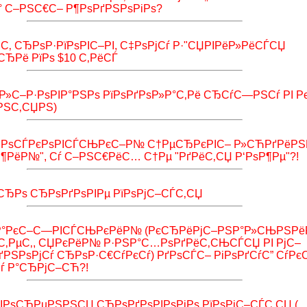
Р° С–РЅС€С– Р¶РѕРґРЅРѕРіРѕ?
С‚ СЂРѕР·РїРѕРІС–РІ, С‡РѕРјСѓ Р·"СЏРІРёР»РёСЃСЏ
СЂРё РїРѕ $10 С‚РёСЃ
–Р»С–Р·РѕРІР°РЅРѕ РїРѕРґРѕР»Р°С‚Рё СЂСѓС—РЅСѓ РІ 
РЅС‚СЏРЅ)
РјРѕСЃРєРѕРІСЃСЊРєС–Р№ С†РµСЂРєРІС– Р»СЋРґРёРЅ
Р¶РёР№", Сѓ С–РЅС€РёС… С†Рµ "РґРёС‚СЏ Р‘РѕР¶Рµ"?!
їСЂРѕ СЂРѕРґРѕРІРµ РїРѕРјС–СЃС‚СЏ
Р°РєС–С—РІСЃСЊРєРёР№ (РєСЂРёРјС–РЅР°Р»СЊРЅР
С‚РµС‚, СЏРєРёР№ Р·РЅР°С…РѕРґРёС‚СЊСЃСЏ РІ РјС–
РЅРѕРјСѓ СЂРѕР·С€СѓРєСѓ) РґРѕСЃС– РіРѕРґСѓС” СѓР
 Р°СЂРјС–СЋ?!
ІРѕСЂРµРЅРЅСЏ СЂРѕРґРѕРІРѕРіРѕ РїРѕРјС–СЃС‚СЏ (..