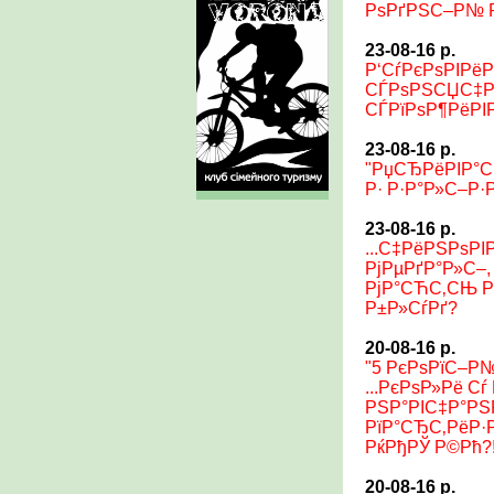
РѕРґРЅС–Р№ 
23-08-16 р.
Р‘СѓРєРѕРІРё
СЃРѕРЅСЏС‡Р
СЃРїРѕР¶РёРІР
23-08-16 р.
"РџСЂРёРІР°С
Р· Р·Р°Р»С–Р·
23-08-16 р.
...С‡РёРЅРѕР
РјРµРґР°Р»С–
РјР°СЋС‚СЊ Р
Р±Р»СѓРґ?
20-08-16 р.
"5 РєРѕРїС–Р
...РєРѕР»Рё 
РЅР°РІС‡Р°РЅ
РїР°СЂС‚РёР·
РќРђРЎ Р©Рћ?!
20-08-16 р.