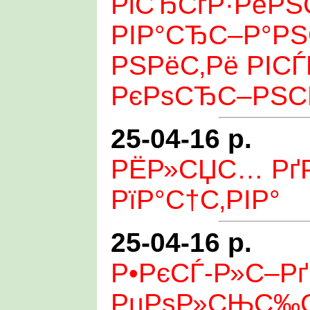
РіСЂСѓР·РёР
РІР°СЂС–Р°РЅС
РЅРёС‚Рё РІСЃ
РєРѕСЂС–РЅ
25-04-16 р.
РЁР»СЏС… Рґ
РїР°С†С‚РІР°
25-04-16 р.
Р•РєСЃ-Р»С–Р
РџРѕР»СЊС‰