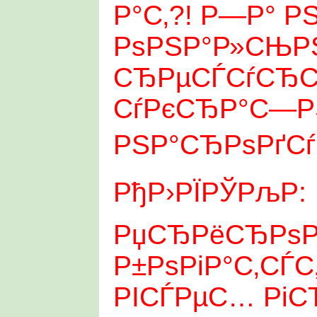
Р°С‚?! Р—Р° Р
РѕРЅР°Р»СЊР
СЂРµСЃСѓСЂС
СѓРєСЂР°С—Р
РЅР°СЂРѕРґСѓ 
РђР›РЇРЎРљР:
РџСЂРёСЂРѕР
Р±РѕРіР°С‚СЃС‚
РІСЃРµС… РіС