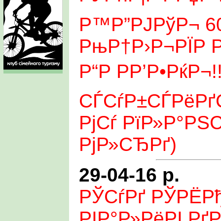
Р™Р”РЈРўР¬ 6
РњР†Р›Р¬РЇР Р
Р“Р РР’Р•РќР¬!
СЃСѓР±СЃРёРґ
РјСѓ РїР»Р°РЅ
РјР»СЂРґ)
29-04-16 р.
РЎСѓРґ РЎРЁР
РІР°Р»РёРІ Рґ