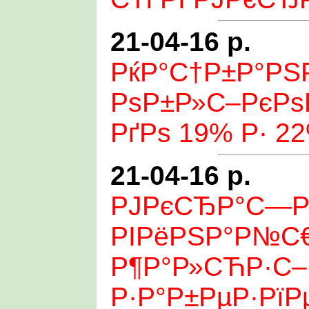
21-04-16 р.
РќР°С†Р±Р°РЅ
РѕР±Р»С–РєРѕР
РґРѕ 19% Р· 22
21-04-16 р.
РЈРєСЂР°С—
РІРёРЅР°Р№С€
Р¶Р°Р»СЋР·С–
Р·Р°Р±РµР·Рї