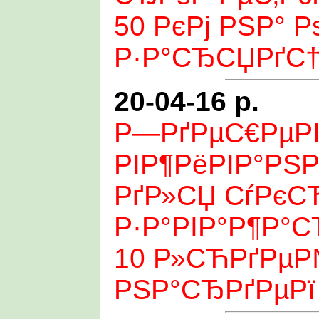
50 РєРј РЅР°
Р·Р°СЂСЏРґС
20-04-16 р.
Р—РґРµС€РµР
РІР¶РёРІР°РЅР
РґР»СЏ СѓРє
Р·Р°РІР°Р¶Р°
10 Р»СЋРґРµР
РЅР°СЂРґРµРї