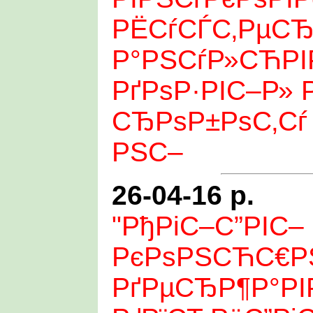
РЁСѓСЃС‚РµСЂ
Р°РЅСѓР»СЋРІ
РґРѕР·РІС–Р» 
СЂРѕР±РѕС‚Сѓ
РЅС–
26-04-16 р.
"РђРіС–С”РІС–
РєРѕРЅСЋС€РЅ
РґРµСЂР¶Р°РІ