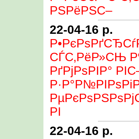
РЅРёРЅС–
22-04-16 р.
Р•РєРѕРґСЂС
СЃС‚РёР»СЊ Р¶
РґРјРѕРІР° РІС
Р·Р°Р№РІРѕРіР
РµРєРѕРЅРѕРј
РІ
22-04-16 р.