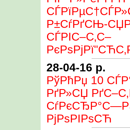
СЃРїРµС†СЃР»
Р±СѓРґСЊ-СЏР
СЃРІС–С‚С–
РєРѕРјРї"СЋС
28-04-16 р.
РўРћРџ 10 СЃ
РґР»СЏ РґС–С
СѓРєСЂР°С—
РјРѕРІРѕСЋ