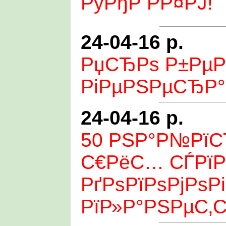
РўРђР РР¤РЈ!
24-04-16 р.
РџСЂРѕ Р±РµР
РіРµРЅРµСЂР°
24-04-16 р.
50 РЅР°Р№РїС
С€РёС… СЃРїР
РґРѕРїРѕРјРѕР
РїР»Р°РЅРµС‚