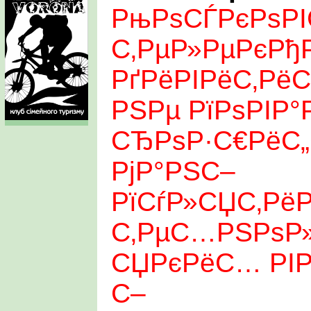
РњРѕСЃРєРѕР
С‚РµР»РµРєРђ
РґРёРІРёС‚Рё
РЅРµ РїРѕРІР°
СЂРѕР·С€РёС
РјР°РЅС–
РїСѓР»СЏС‚Рё
С‚РµС…РЅРѕР»
СЏРєРёС… РІ
С–