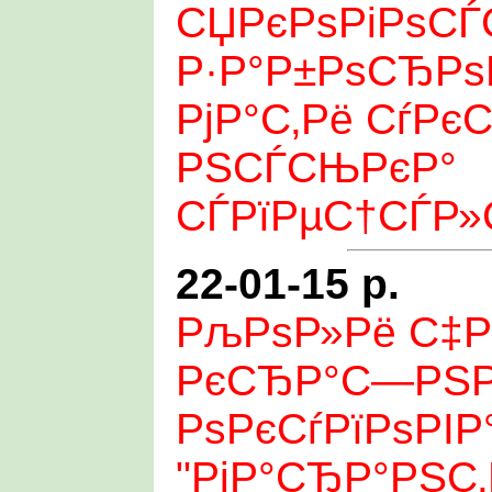
СЏРєРѕРіРѕСЃ
Р·Р°Р±РѕСЂРѕ
РјР°С‚Рё СѓР
РЅСЃСЊРєР°
СЃРїРµС†СЃР»
22-01-15 р.
РљРѕР»Рё С‡Р
РєСЂР°С—РЅ
РѕРєСѓРїРѕРІР
"РіР°СЂР°РЅС‚