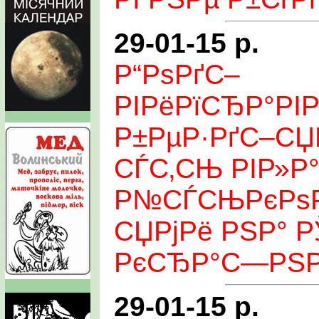
29-01-15 р.
Р“РѕРґС–
РІРёРїСЂР°РІР
Р±РµР·РґС–С
СЃС‚СЊ РІР»Р°
Р№СЃСЊРєРѕРІ
СЏРјРё РЅР° 
РєСЂР°С—РЅ
29-01-15 р.