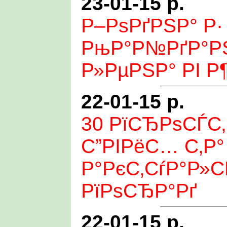
23-01-15 р.
Р–РѕРґРЅР° Р· 
РњР°Р№РґР°РЅ
Р»РµРЅР° РІ Р
22-01-15 р.
30 РїСЂРѕСЃС
С”РІРёС… С‚Р°
Р°РєС‚СѓР°Р
РїРѕСЂР°Рґ
22-01-15 р.