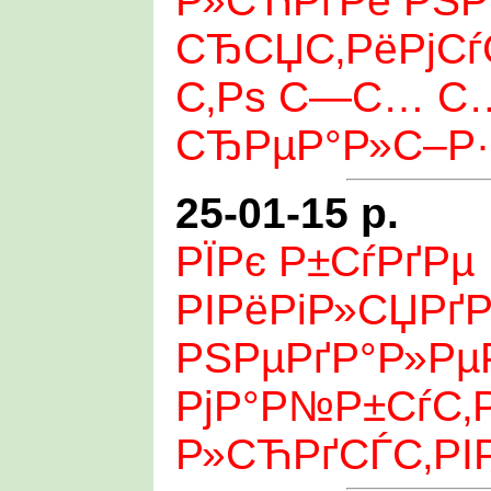
Р»СЋРґРё РЅР
СЂСЏС‚РёРјСѓ
С‚Рѕ С—С… С
СЂРµР°Р»С–Р·С
25-01-15 р.
РЇРє Р±СѓРґРµ
РІРёРіР»СЏРґР
РЅРµРґР°Р»Рµ
РјР°Р№Р±СѓС‚
Р»СЋРґСЃС‚РІ