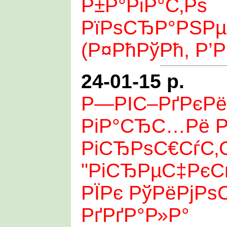
Р±Р°РіР°С‚Рѕ
РїРѕСЂР°РЅР
(Р¤РћРўРћ, Р’Р
24-01-15 р.
Р—РІС–РґРєРё
РіР°СЂС…Рё 
РіСЂРѕС€СѓС‚
"РіСЂРµС‡РєСѓ
РЇРє РўРёРјРѕ
РґРґР°Р»Р°