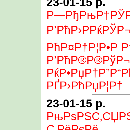
23-01-15 р.
Р—РђРњР†РЎР
Р’РћР›РРќРЎР
РћР¤Р†Р¦Р•Р Р
Р’РћР®Р®РўР¬
РќР•РџР†Р”Р“Р
РҐР›РћРџР¦Р†
23-01-15 р.
РњРѕРЅС‚СЏРЅ
С‚РёРєРё