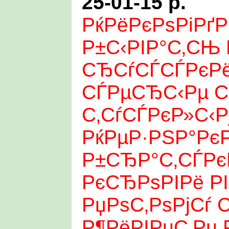
25-01-15 р.
РќРёРєРѕРіРґР
Р±С‹РІР°С‚СЊ 
СЂСѓСЃСЃРєРё
СЃРµСЂС‹Рµ С
С‚СѓСЃРєР»С‹Р
РќРµР·РЅР°РєР
Р±СЂР°С‚СЃР
РєСЂРѕРІРё РІ
РџРѕС‚РѕРјСѓ 
Р¶РёРІРµС‚Рµ 