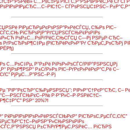
›СѓС‡Р°РЅРёВ» С…РѕС‡Рµ РІСЃС‚Р°РЅРѕРІРёС‚Рё Сѓ СЃ
‚РѕРїРѕРІРµСЂС…С–РІС†С– СЃРѕРЅСЏС‡РЅС– Р±Р°С‚Р
СЏРЅРё РїРµСЂРµРєРѕРЅР°Р»РёСЃСЏ, С‰Рѕ РІС–
–СЃС‚СЊ РіСЂРѕРјР°РґСЏРЅСЃСЊРєРѕРіРѕ
ѕР»СЋ РѕР±С…РѕРґРёС‚СЊСЃСЏ С—Рј РЅРµР·СЂС–
 РґРѕСЂРѕР¶С‡Рµ (РїСЂРёРєР»Р°Рґ СЂРµС„РѕСЂРј Рї
РЁРђ)
Рѕ С…РѕС‡Рµ, Р°Р±Рё РіРѕР»РѕСЃСѓРІР°РЅРЅСЏРј
‚Р° РјРѕР¶РЅР° Р±СѓР»Рѕ РІС–РґРєР»РёРєР°С‚Рё С–
СѓС” РјРµС…Р°РЅС–Р·Рј
Рµ "РїР°РєСЂР°С‰РµРЅРЅСЏ": РїР»Р°С†РєР°СЂС‚ С– Рє
Р°С—РЅСЃСЊРєС–Р№ Р·Р°Р»С–Р·РЅРёС†С–
Р¶С‡Р°С” РЅР° 20%?!
Р° РќРѕРІРѕРІРѕР»РёРЅСЃСЊРєР° РїСЂРѕС‚РµСЃС‚СѓС”
РЅРµСЂР°С†С–РѕРЅР°Р»СЊРЅРѕРіРѕ
ёСЃС‚Р°РЅРЅСЏ Р±СЋРґР¶РµС‚РЅРёС… РіСЂРЅ