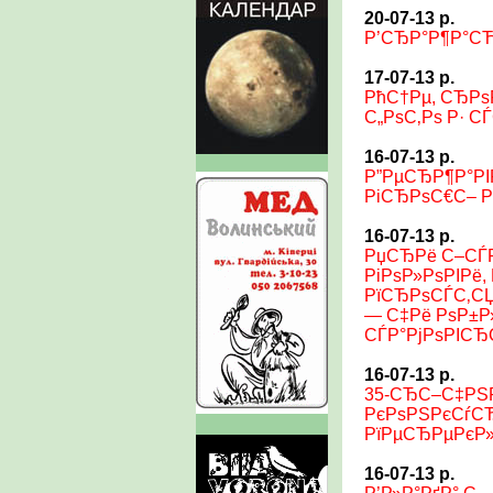
20-07-13 р.
Р’СЂР°Р¶Р°СЋ
17-07-13 р.
РћС†Рµ, СЂРѕР
С„РѕС‚Рѕ Р· 
16-07-13 р.
Р”РµСЂР¶Р°РІ
РіСЂРѕС€С– Р
16-07-13 р.
РџСЂРё С–СЃ
РіРѕР»РѕРІРё,
РїСЂРѕСЃС‚С
— С‡Рё РѕР±Р
СЃР°РјРѕРІСЂ
16-07-13 р.
35-СЂС–С‡РЅ
РєРѕРЅРєСѓСЂ
РїРµСЂРµРєР»
16-07-13 р.