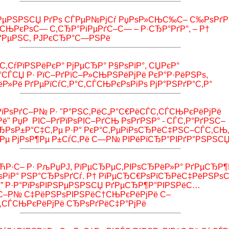
µРЅРЅСЏ РґРѕ СЃРµР№РјСѓ РџРѕР»СЊС‰С– С‰РѕРґР
СЊРєРѕС— С‚СЂР°РіРµРґС–С— ‒ Р·СЂР°РґР°, ‒ Р†
ґРµРЅС‚ РЈРєСЂР°С—РЅРё
С‚СѓРїРЅРёРєР° РјРµСЂР° Р§РѕРїР°, СЏРєР°
СЃСЏ Р· РїС–РґРїС–Р»СЊРЅРёРјРё РєР°Р·РёРЅРѕ,
ёР»Рё РґРµРїСѓС‚Р°С‚СЃСЊРєРѕРіРѕ РјР°РЅРґР°С‚Р°
їРѕРґС–Р№ Р· "Р°РЅС‚РёС„Р°С€РёСЃС‚СЃСЊРєРёРјРё
ё" РџР РІС–РґРїРѕРІС–РґСЊ РѕРґРЅР° - СЃС‚Р°РґРЅС–
СЂРѕР±Р°С‡С‚Рµ Р·Р° РєР°С‚РµРіРѕСЂРёС‡РЅС–СЃС‚СЊ,
µ РјРѕР¶Рµ Р±СѓС‚Рё С—Р№ РІРёРїСЂР°РІРґР°РЅРЅСЏ
ѕСЋР·С– Р· РљРџРЈ, РїРµСЂРµС‚РІРѕСЂРёР»Р° РґРµСЂР¶
ѕРіР° РЅР°СЂРѕРґСѓ. Р† РїРµСЂС€РѕРїСЂРёС‡РёРЅРѕ
” Р·Р°РїРѕРІРЅРµРЅРЅСЏ РґРµСЂР¶Р°РІРЅРёС…
ЃС–Р№ С‡РёРЅРѕРІРЅРёС†СЊРєРёРјРё С–
С‚СЃСЊРєРёРјРё СЂРѕРґРёС‡Р°РјРё