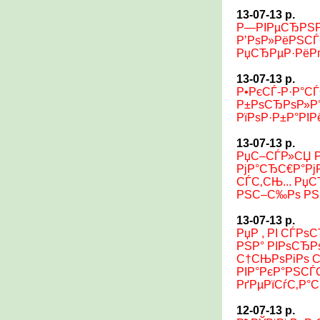
13-07-13 р.
Р—РІРµСЂРЅР
Р’РѕР»РёРЅСЃ
РџСЂРµР·РёР
13-07-13 р.
Р•РєСЃ-Р·Р°СЃ
Р±РѕСЂРѕР»Р°
РїРѕР·Р±Р°РІР
13-07-13 р.
РџС–СЃР»СЏ Р
РјР°СЂС€Р°РјР
СЃС‚СЊ... Рџ
РЅС–С‰Рѕ РЅР
13-07-13 р.
РџР , РІ СЃР
РЅР° РІРѕСЂР
С†СЊРѕРіРѕ С
РІР°РєР°РЅС
РґРµРїСѓС‚Р°
12-07-13 р.