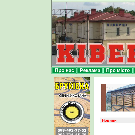
Про нас
Реклама
Про місто
Новини