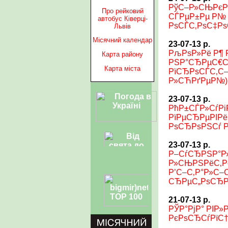
РўС–Р»СЊРєРё
Про рейковий
СЃРµР±Рµ Р№ Р
автобус Ківерці-
РѕСЃС‚РѕС‡Рѕ
Львів
Місячний календар
23-07-13 р.
РљРѕР»Рё Р¶ 
Карта району
РЅР°СЂРµС€С‚
Карта міста
РїСЂРѕСЃС‚С
Р»СЋРґРµР№)
23-07-13 р.
РћР±СЃР»СѓРі
РїРµСЂРµРІРё
РѕСЂРѕРЅСѓ 
23-07-13 р.
Р–СѓСЂРЅР°Р»
Р»СЊРЅРёС‚Р
Р’С–С‚Р°Р»С–
СЂРµС„РѕСЂР
21-07-13 р.
РЎР°РјР° РІР»
РєРѕСЂСѓРїС†