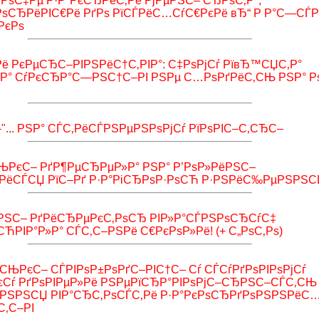
…РѕС‡Рµ Р·Р°РєСЂРёС‚Рё РјРµРЅС– СЂРѕС‚Р°,
РѕСЂРёРІС€Рё РґРѕ РїСЃРёС…СѓС€РєРё вЂ“ Р Р°С—СЃР
РєРѕ
 РєРµСЂС–РІРЅРёС†С‚РІР°: С‡РѕРјСѓ РївЂ™СЏС‚Р°
Р° СѓРєСЂР°С—РЅС†С–РІ РЅРµ С…РѕРґРёС‚СЊ РЅР° Р
"... РЅР° СЃС‚РёСЃРЅРµРЅРѕРјСѓ РїРѕРІС–С‚СЂС–
РєС– РґР¶РµСЂРµР»Р° РЅР° Р’РѕР»РёРЅС–
РёСЃСЏ РїС–Рґ Р·Р°РіСЂРѕР·РѕСЋ Р·РЅРёС‰РµРЅРЅС
ёРЅС– РґРёСЂРµРєС‚РѕСЂ РІР»Р°СЃРЅРѕСЂСѓС‡
ЋРІР°Р»Р° СЃС‚С–РЅРё С€РєРѕР»Рё! (+ С„РѕС‚Рѕ)
СЊРєС– СЃРІРѕР±РѕРґС–РІС†С– Сѓ СЃСѓРґРѕРІРѕРјСѓ
Сѓ РґРѕРІРµР»Рё РЅРµРїСЂР°РІРѕРјС–СЂРЅС–СЃС‚СЊ
µРЅРЅСЏ РІР°СЂС‚РѕСЃС‚Рё Р·Р°РєРѕСЂРґРѕРЅРЅРёС
С‚С–РІ