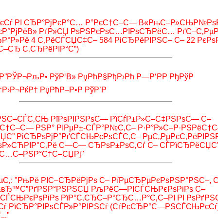
РєСѓ РІ СЂР°РјРєР°С… Р°РєС†С–С— В«РњС–Р»СЊР№Рѕ
єР°РјРёВ» РґР»СЏ РѕРЅРєРѕС…РІРѕСЂРёС… РґС–С‚Рµ
Р°Р»Рё 4 С‚РёСЃСЏС‡С– 584 РіСЂРёРІРЅС– С– 22 РєРѕ
С–СЂ С‚СЂРёРІР°С”)
Р”РЎР¬РљР• РўР‘В» РџРћР§РђР›Рћ Р—Р‘РР РђРўР
†Р›Р¬РќР† РџРћР–Р•Р РўР’Р
РЅС–СЃС‚СЊ РїРѕРІРЅРѕС— РїСѓР±Р»С–С‡РЅРѕС— С–
С†С–С— РЅР° РІРµР±-СЃР°Р№С‚С– Р·Р°Р»С–Р·РЅРёС†С
СЏС” РіСЂРѕРјР°РґСЃСЊРєРѕСЃС‚С– РµС„РµРєС‚РёРІРЅ
ѕР»СЋРІР°С‚Рё С—С— СЂРѕР±РѕС‚Сѓ С– СЃРїСЂРёСЏС
Р°С…С–РЅР°С†С–СЏРј"
С‚: "РњРё РІС–СЂРёРјРѕ С– РїРµСЂРµРєРѕРЅР°РЅС–, 
Р±вЂ™С”РґРЅР°РЅРЅСЏ РљРёС—РІСЃСЊРєРѕРіРѕ С–
СЃСЊРєРѕРіРѕ РїР°С‚СЂС–Р°СЂС…Р°С‚С–РІ РІ РѕРґРЅ
Сѓ РїСЂР°РІРѕСЃР»Р°РІРЅСѓ (СѓРєСЂР°С—РЅСЃСЊРєСѓ
.."