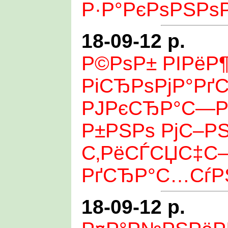
Р·Р°РєРѕРЅРѕ
18-09-12 р.
Р©РѕР± РІРёР¶
РіСЂРѕРјР°Рґ
РЈРєСЂР°С—Р
Р±РЅРѕ РјС–РЅ
С‚РёСЃСЏС‡С–
РґСЂР°С…СѓР
18-09-12 р.