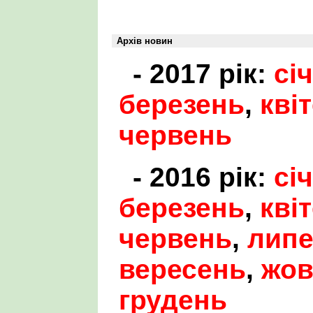
Архів новин
- 2017 рік:
сі
березень
,
кві
червень
- 2016 рік:
сі
березень
,
кві
червень
,
лип
вересень
,
жов
грудень