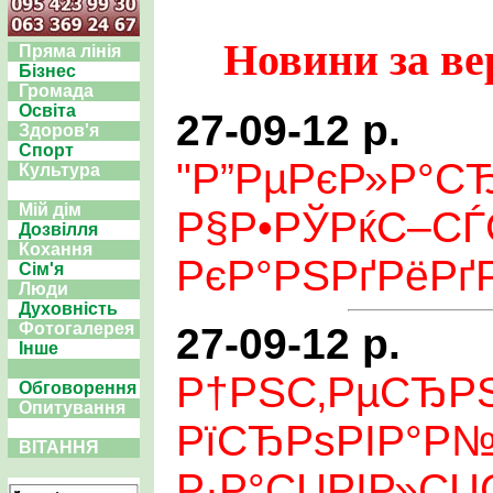
Новини за ве
Пряма лінія
Бізнес
Громада
Освіта
27-09-12 р.
Здоров'я
Спорт
"Р”РµРєР»Р°СЂ
Культура
Мій дім
Р§Р•РЎРќС–С
Дозвілля
Кохання
РєР°РЅРґРёРґР
Сім'я
Люди
Духовність
Фотогалерея
27-09-12 р.
Інше
Р†РЅС‚РµСЂРЅ
Обговорення
Опитування
РїСЂРѕРІР°Р
ВІТАННЯ
Р·Р°СЏРІР»СЏ