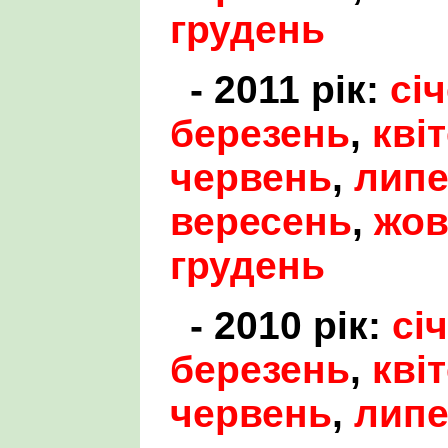
грудень
- 2011 рік:
сі
березень
,
кві
червень
,
лип
вересень
,
жов
грудень
- 2010 рік:
сі
березень
,
кві
червень
,
лип