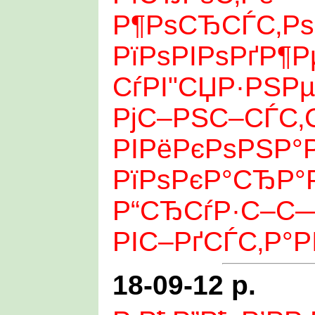
Р¶РѕСЂСЃС‚Рѕ
РїРѕРІРѕРґР¶
СѓРІ"СЏР·РЅРµ
РјС–РЅС–СЃС‚
РІРёРєРѕРЅР°
РїРѕРєР°СЂР
Р“СЂСѓР·С–С— 
РІС–РґСЃС‚Р°Р
18-09-12 р.