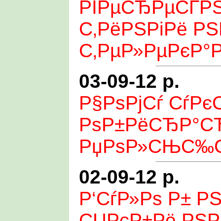
РІРµСЂРµСЃРЅ
С‚РёРЅРіРё РЅ
С‚РµР»РµРєР°Р
03-09-12 р.
Р§РѕРјСѓ СѓР
РѕР±РёСЂР°С
РџРѕР»СЊС‰С
02-09-12 р.
Р‘СѓР»Рѕ Р± Р
СЏРєР±Рё РЅР