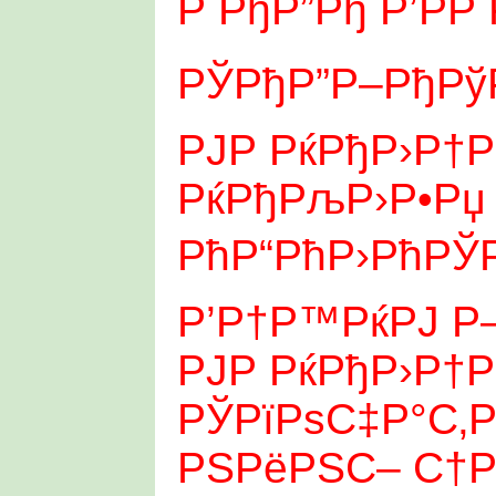
Р РђР”Рђ Р’РР
РЎРђР”Р–РђРўР
РЈР РќРђР›Р†
РќРђРљР›Р•Рџ 
РћР“РћР›РћРЎР
Р’Р†Р™РќРЈ Р
РЈР РќРђР›Р†
РЎРїРѕС‡Р°С‚Р
РЅРёРЅС– С†