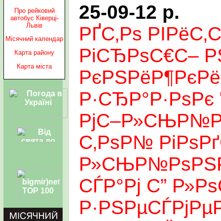
25-09-12 р.
Про рейковий
автобус Ківерці-
Львів
РҐС‚Рѕ РІРёС‚
Місячний календар
РіСЂРѕС€С– Р
Карта району
Карта міста
РєРЅРёР¶РєРё
Р·СЂР°Р·РѕРє 
РјС–Р»СЊР№Рѕ
С‚РѕР№ РіРѕРґ
Р»СЊР№РѕРЅР
СЃР°Рј С” Р»Рѕ
Р·РЅРµСЃРјРµ