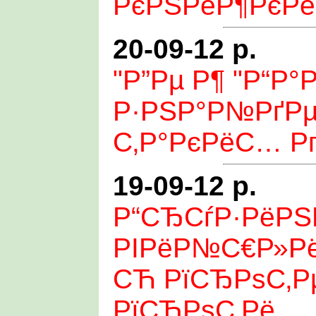
РєРЅРёР¶РєРё 
20-09-12 р.
"Р”Рµ Р¶ "Р“Р°
Р·РЅР°Р№РґР
С‚Р°РєРёС… Р
19-09-12 р.
Р“СЂСѓР·РёРЅ
РІРёР№С€Р»Рё
СЋ РїСЂРѕС‚Р
РїСЂРѕС‚Рё