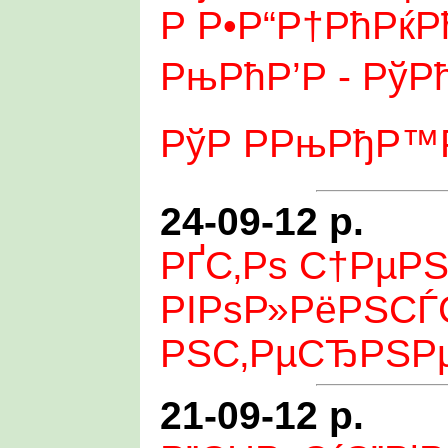
Р Р•Р“Р†РћРќР
РњРћР’Р - Рў
РўР РРњРђР™
24-09-12 р.
РҐС‚Рѕ С†РµР
РІРѕР»РёРЅСЃ
РЅС‚РµСЂРЅР
21-09-12 р.