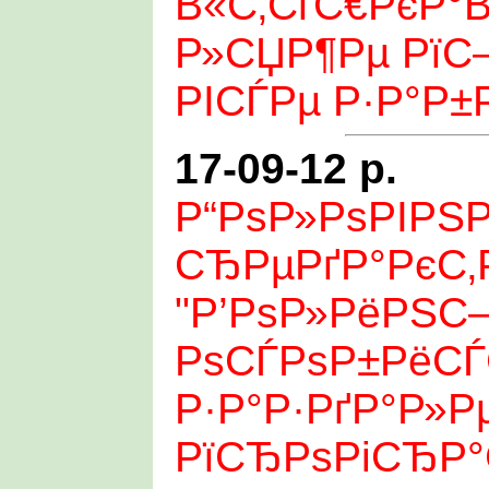
В«С‚СѓС€РєР°В
Р»СЏР¶Рµ РїС–
РІСЃРµ Р·Р°Р±
17-09-12 р.
Р“РѕР»РѕРІРЅ
СЂРµРґР°РєС
"Р’РѕР»РёРЅС–"
РѕСЃРѕР±РёСЃС
Р·Р°Р·РґР°Р»
РїСЂРѕРіСЂР