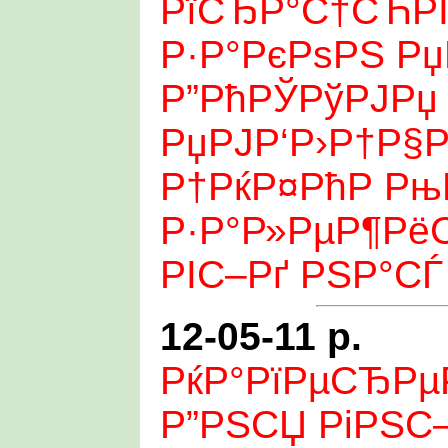
РїСЂР°С†СЋРІ
Р·Р°РєРѕРЅ Рџ
Р”РћРЎРўРЈРџ 
РџРЈР‘Р›Р†Р§
Р†РќР¤РћР Рњ
Р·Р°Р»РµР¶Рё
РІС–Рґ РЅР°СЃ
12-05-11 р.
РќР°РїРµСЂРµ
Р”РЅСЏ РіРЅС–