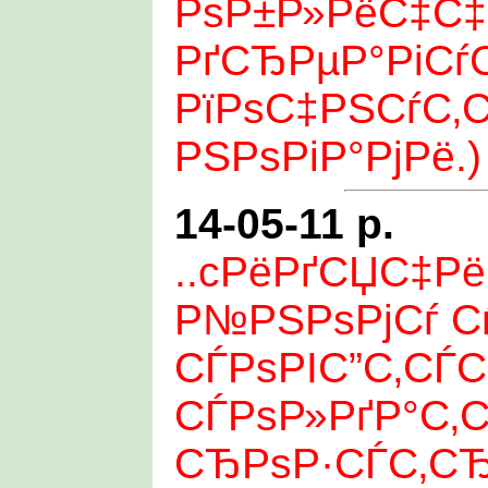
РѕР±Р»РёС‡С‡
РґСЂРµР°РіСѓС
РїРѕС‡РЅСѓС‚
РЅРѕРіР°РјРё.)
14-05-11 р.
..cРёРґСЏС‡Рё
Р№РЅРѕРјСѓ С
СЃРѕРІС”С‚С
СЃРѕР»РґР°С‚С
СЂРѕР·СЃС‚С