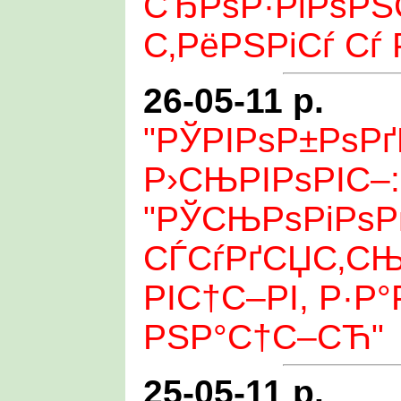
СЂРѕР·РіРѕРЅС
С‚РёРЅРіСѓ С
26-05-11 р.
"РЎРІРѕР±РѕРґ
Р›СЊРІРѕРІС–:
"РЎСЊРѕРіРѕР
СЃСѓРґСЏС‚СЊ
РІС†С–РІ, Р·Р°
РЅР°С†С–СЋ"
25-05-11 р.