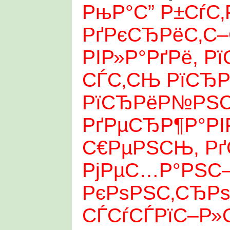
РњР°С” Р±СѓС‚
РґРєСЂРёС‚С
РІР»Р°РґРё, 
СЃС‚СЊ РїСЂ
РїСЂРёР№РЅС
РґРµСЂР¶Р°Р
С€РµРЅСЊ, Рґ
РјРµС…Р°РЅС–
РєРѕРЅС‚СЂР
СЃСѓСЃРїС–Р»С