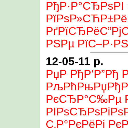
РђР·Р°СЂРѕРІ 
РїРѕР»СЋР±РёР
РґРїСЂРёС”РјС
РЅРµ РїС–Р·Р
12-05-11 р.
РџР РђР’Р”Рђ 
РљРћРњРџРђР 
РєСЂР°С‰Рµ 
РІРѕСЂРѕРіРѕР
С‚Р°РєРёРј Р