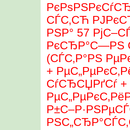
РєРѕРЅРєСѓСЂ
СЃС‚СЋ РЈРєС
РЅР° 57 РјС–С
РєСЂР°С—РЅ С
(СЃС‚Р°РЅ Рµ
+ РµС„РµРєС‚
СѓСЂСЏРґСѓ +
РµС„РµРєС‚Рё
Р±С–Р·РЅРµСЃС
РЅС„СЂР°СЃС‚