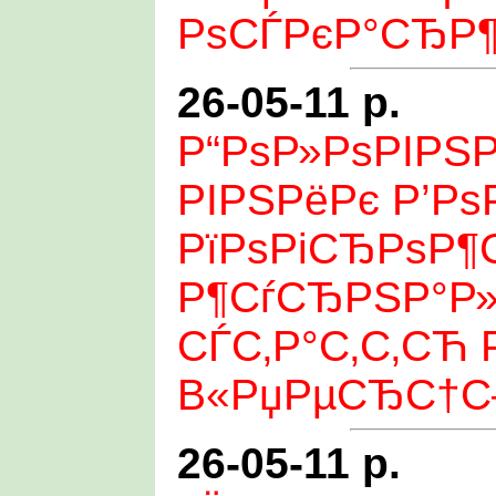
РѕСЃРєР°СЂР¶
26-05-11 р.
Р“РѕР»РѕРІРЅ
РІРЅРёРє Р’Р
РїРѕРіСЂРѕР¶С
Р¶СѓСЂРЅР°Р»
СЃС‚Р°С‚С‚СЋ 
В«РџРµСЂС†С–
26-05-11 р.