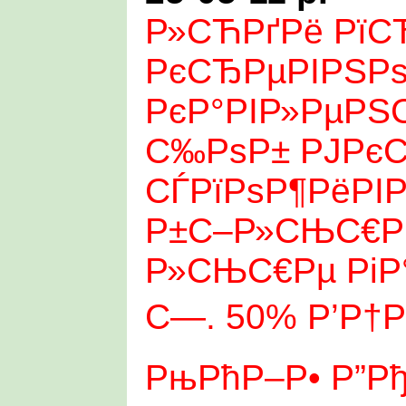
Р»СЋРґРё РїСЂ
РєСЂРµРІРЅРѕ
РєР°РІР»РµРЅС–
С‰РѕР± РЈРє
СЃРїРѕР¶РёРІР
Р±С–Р»СЊС€Р
Р»СЊС€Рµ РіР°
С—. 50% Р’Р†Р”
РњРћР–Р• Р”Рђ