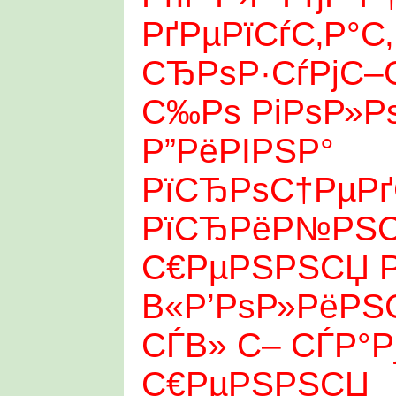
РґРµРїСѓС‚Р°С
СЂРѕР·СѓРјС–
С‰Рѕ РіРѕР»Р
Р”РёРІРЅР°
РїСЂРѕС†РµРґ
РїСЂРёР№РЅС
С€РµРЅРЅСЏ Р
В«Р’РѕР»РёРЅ
СЃВ» С– СЃР°
С€РµРЅРЅСЏ