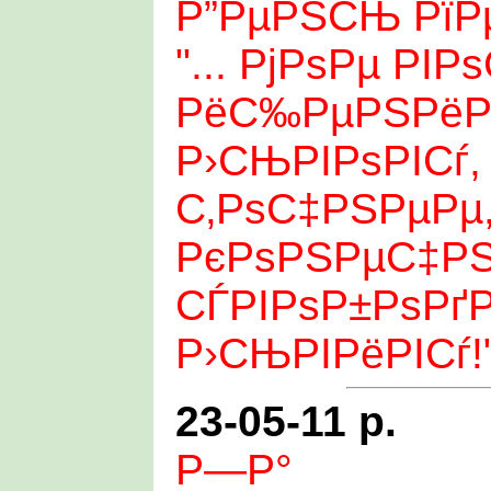
Р”РµРЅСЊ РїР
"... РјРѕРµ РІ
РёС‰РµРЅРёРµ
Р›СЊРІРѕРІСѓ,
С‚РѕС‡РЅРµРµ
РєРѕРЅРµС‡РЅ
СЃРІРѕР±РѕРґР
Р›СЊРІРёРІСѓ!
23-05-11 р.
Р—Р°