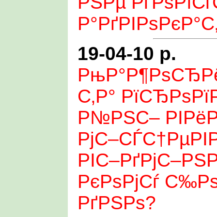
РЅРµ РґРѕРїС
Р°РґРІРѕРєР°С
19-04-10 р.
РњР°Р¶РѕСЂР
С‚Р° РїСЂРѕР
Р№РЅС– РІРёР
РјС–СЃС†РµРІ
РІС–РґРјС–РЅ
РєРѕРјСѓ С‰Рѕ
РґРЅРѕ?