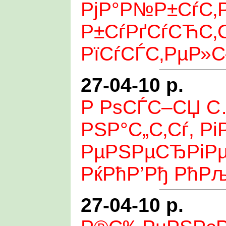
РјР°Р№Р±СѓС‚
Р±СѓРґСѓСЋС‚
РїСѓСЃС‚РµР»С
27-04-10 р.
Р РѕСЃС–СЏ С
РЅР°С„С‚Сѓ, Рі
РµРЅРµСЂРіРµ
РќРћР’Рђ РћРљ
27-04-10 р.