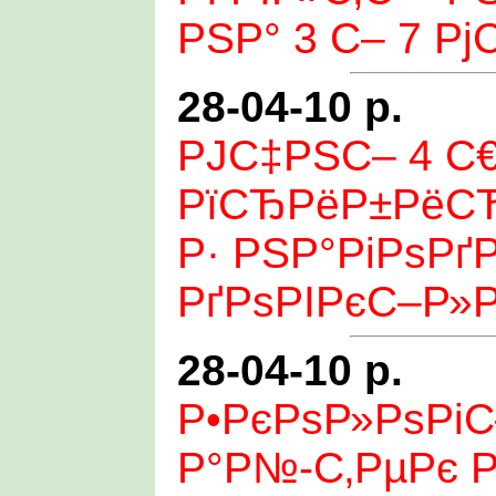
РЅР° 3 С– 7 Р
28-04-10 р.
РЈС‡РЅС– 4 С
РїСЂРёР±РёСЂ
Р· РЅР°РіРѕРґ
РґРѕРІРєС–Р»
28-04-10 р.
Р•РєРѕР»РѕРі
Р°Р№-С‚РµРє Р