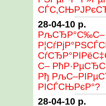
СЃС‚СЊРЈРєС
28-04-10 р.
РљСЂР°С‰С– 
Р¦СѓРјР°РЅСЃС
СѓСЂР°РІРёС‡
С– РћР·РµСЂС
Рђ РљС–РІРµ
РІСЃСЊРєР°?
28-04-10 р.