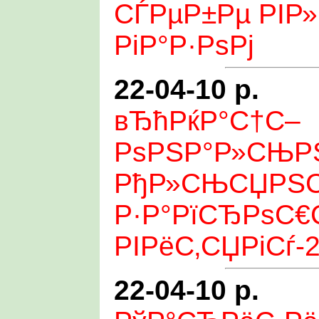
СЃРµР±Рµ РІР
РіР°Р·РѕРј
22-04-10 р.
вЂћРќР°С†С–
РѕРЅР°Р»СЊ
РђР»СЊСЏРЅС
Р·Р°РїСЂРѕС€
РІРёС‚СЏРіСѓ-
22-04-10 р.