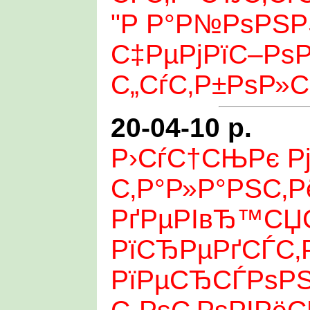
"Р Р°Р№РѕРЅ
С‡РµРјРїС–РѕР
С„СѓС‚Р±РѕР»Сѓ
20-04-10 р.
Р›СѓС†СЊРє Рј
С‚Р°Р»Р°РЅС‚Р
РґРµРІвЂ™СЏ
РїСЂРµРґСЃС‚
РїРµСЂСЃРѕР