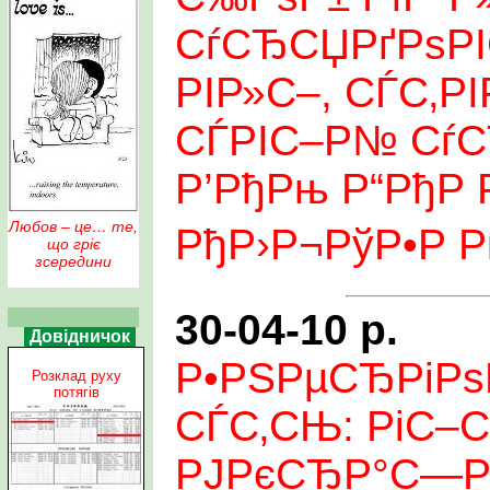
СѓСЂСЏРґРѕРІ
РІР»С–, СЃС‚
СЃРІС–Р№ СѓС
Р’РђРњ Р“РђР 
Любов – це… те,
РђР›Р¬РўР•Р Р
що гріє
зсередини
30-04-10 р.
Довідничок
Р•РЅРµСЂРіРѕ
Розклад руху
потягів
СЃС‚СЊ: РіС–
РЈРєСЂР°С—Р