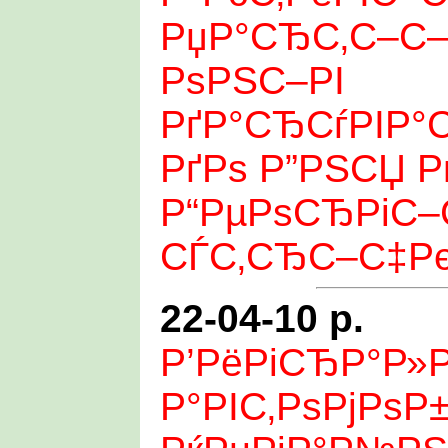
РџР°СЂС‚С–С
РѕРЅС–РІ
РґР°СЂСѓРІР°
РґРѕ Р”РЅСЏ 
Р“РµРѕСЂРіС
СЃС‚СЂС–С‡Р
22-04-10 р.
Р’РёРіСЂР°Р»
Р°РІС‚РѕРјРѕ