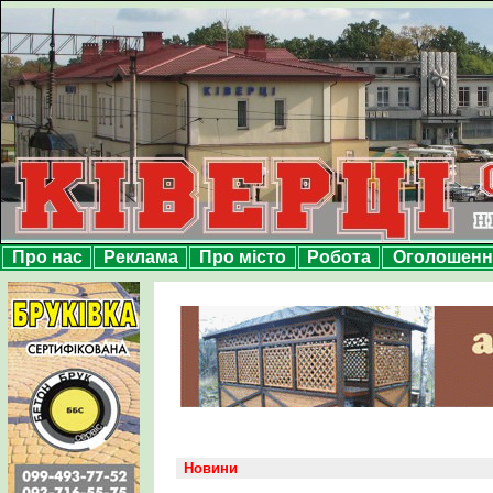
Про нас
Реклама
Про місто
Робота
Оголошенн
Новини