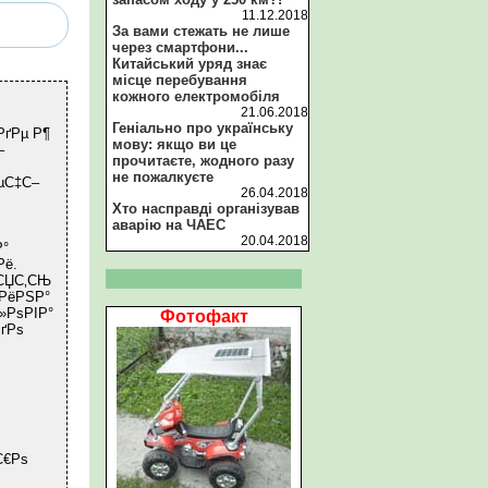
Р»РёС€
11.12.2018
РЅР°РєРѕРїРёС‡СѓС”
За вами стежать не лише
Р±РѕСЂРіРё(((
через смартфони...
20.08.2019
Китайський уряд знає
РќР° РґСЂСѓРіРѕРјСѓ
місце перебування
РґРµСЃСЏС‚РёСЂС–С‡С‡С–
кожного електромобіля
СЃРІРѕРіРѕ
21.06.2018
"РєРёСЂСѓРІР°РЅРЅСЏ" Р–
Геніально про українську
РґРµ Р¶
РіСѓС‚РѕРІ
мову: якщо ви це
–
РЅР°СЂРµС€С‚С–
прочитаєте, жодного разу
"РґРѕСЂС–СЃ" РґРѕ
не пожалкуєте
µС‡С–
СЂРѕР±РѕС‚Рё РЅР°Рґ
26.04.2018
СЃС‚СЂР°С‚РµРіС–С”СЋ
Хто насправді організував
СЂРѕР·РІРёС‚РєСѓ
аварію на ЧАЕС
РіСЂРѕРјР°РґРё?!
20.04.2018
Р°
20.08.2019
???!!! Блокади Ленінграда
Рё.
РљР†Р’Р•Р Р¦Р†Р’РЎР¬РљР†
німцями не було. А був ще
ґСЏС‚СЊ
Р—Р•РњР•Р›Р¬РќР†
один штучно створений
ґРёРЅР°
РЎРҐР•РњР(((
радянською владою
»РѕРІР°
Фотофакт
голодомор. А тепер
03.07.2019
ґРѕ
РќР• Р—РќРђР„РўР•
згадайте частку українців у
ньому...
РљРЈР”Р РџРћР”Р†РўР Р
20.04.2018
—Р†РџРЎРћР’РђРќРЈ
Крим: вижити в умовах
РћР Р“РўР•РҐРќР†РљРЈ
санкцій
РўРђ Р†Рќ?! РўРћР”Р†
23.02.2018
Р’РђРњ Р”Рћ РќРђРЎ!
Скільки коштують, скільки
Р‘Р•Р Р•Р–Р†РњРћ
збирають у прокаті та
 С€Рѕ
РќРђРЁР•
скільки повертають
Р”РћР’РљР†Р›Р›РЇ Р РђР—
фільми Держкіно