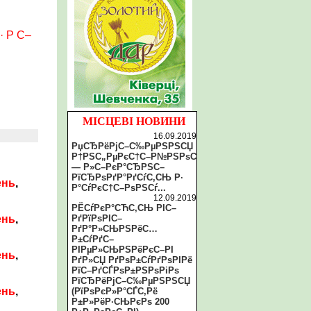
 Р С–
МІСЦЕВІ НОВИНИ
16.09.2019
РџСЂРёРјС–С‰РµРЅРЅСЏ
Р†РЅС„РµРєС†С–Р№РЅРѕС
— Р»С–РєР°СЂРЅС–
РїСЂРѕРґР°РґСѓС‚СЊ Р·
ень
,
Р°СѓРєС†С–РѕРЅСѓ...
12.09.2019
РЁСѓРєР°СЋС‚СЊ РІС–
ень
,
РґРїРѕРІС–
РґР°Р»СЊРЅРёС…
Р±СѓРґС–
РІРµР»СЊРЅРёРєС–РІ
ень
,
РґР»СЏ РґРѕР±СѓРґРѕРІРё
РїС–РґСЃРѕР±РЅРѕРіРѕ
РїСЂРёРјС–С‰РµРЅРЅСЏ
ень
,
(РїРѕРєР»Р°СЃС‚Рё
Р±Р»РёР·СЊРєРѕ 200