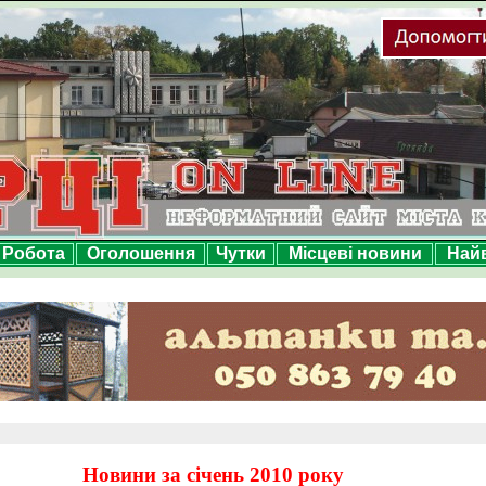
Робота
Оголошення
Чутки
Місцеві новини
Най
Новини за січень 2010 року