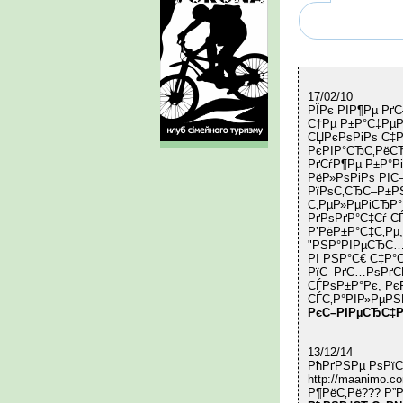
17/02/10
РЇРє РІР¶Рµ РґС
С†Рµ Р±Р°С‡РµР
СЏРєРѕРіРѕ С‡Р
РєРІР°СЂС‚РёСЂ
РґСѓР¶Рµ Р±Р°Р
РёР»РѕРіРѕ РІС–
РїРѕС‚СЂС–Р±РЅ
С‚РµР»РµРіСЂР°Р
РґРѕРґР°С‡Сѓ С
Р’РёР±Р°С‡С‚Рµ
"РЅР°РІРµСЂС…
РІ РЅР°С€ С‡Р°
РїС–РґС…РѕРґСЏ
СЃРѕР±Р°Рє, Рє
СЃС‚Р°РІР»РµРЅР
РєС–РІРµСЂС‡Р
13/12/14
РћРґРЅРµ РѕРїС
http://maanimo.c
Р¶РёС‚Рё??? Р”Р