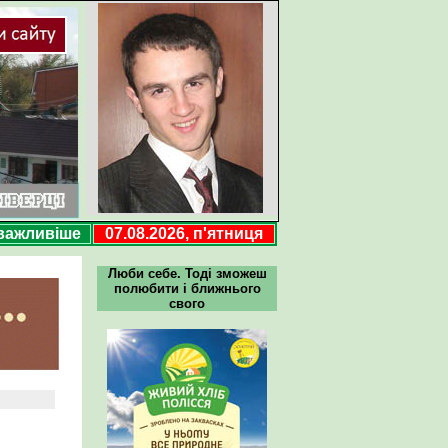
важливіше
07.08.2026, п'ятниця
Люби себе. Тоді зможеш
полюбити і ближнього
свого