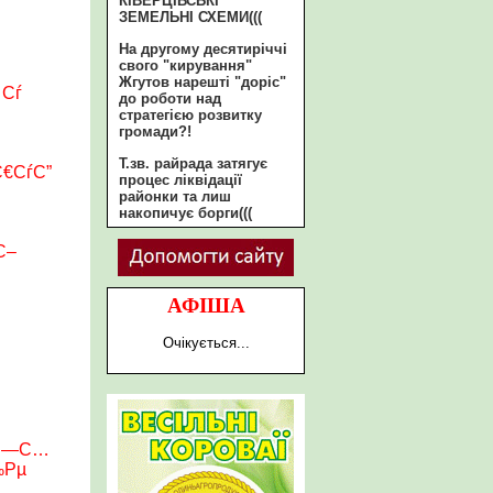
КІВЕРЦІВСЬКІ
ЗЕМЕЛЬНІ СХЕМИ(((
На другому десятиріччі
свого "кирування"
Жгутов нарешті "доріс"
 Сѓ
до роботи над
стратегією розвитку
громади?!
Т.зв. райрада затягує
€СѓС”
процес ліквідації
районки та лиш
накопичує борги(((
С–
АФІША
Очікується...
 С—С…
‰Рµ