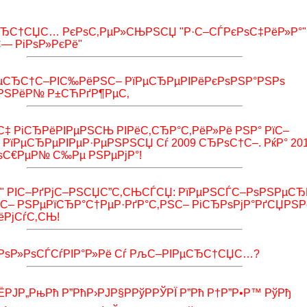
ЂС†СЏС… РєРѕС‚РµР»СЊРЅСЏ "Р·С–СЃРєРѕС‡РёР»Р°" 
С— РіРѕР»РєРё"
РµСЂС†С–РІС‰РёРЅС– РїРµСЂРµРІРёРєРѕРЅР°РЅРѕ
ЅРёР№ Р±СЋРґР¶РµС‚
С‡ РіСЂРёРІРµРЅСЊ РІРёС‚СЂР°С‚РёР»Рё РЅР° РїС–
 РїРµСЂРµРІРµР·РµРЅРЅСЏ Сѓ 2009 СЂРѕС†С–. РќР° 201
ѕС€РµР№ С‰Рµ РЅРµРјР°!
°" РІС–РґРјС–РЅСЏС”С‚СЊСЃСЏ: РїРµРЅСЃС–РѕРЅРµСЂР
С– РЅРµРїСЂР°С†РµР·РґР°С‚РЅС– РіСЂРѕРјР°РґСЏРЅР
ёРјСѓС‚СЊ!
іРѕР»РѕСЃСѓРІР°Р»Рё Сѓ РљС–РІРµСЂС†СЏС…?
РЈР„РњРћ Р”РћР›РЈР§РРўРРЎРЇ Р”Рћ Р†Р”Р•Р™ РўРђ