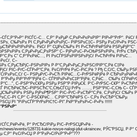
–СЃС‚Р°Р»Р° РІСЃС–С… С‚Р° Р±РµР·С‚РѕР»РєРѕРІР° РІР»Р°РґР°. РќСѓ 
ЅРѕ, С‰РѕР± РІ С‚РµР»РµРєРѕРјС– РІРЅРѕС‡С– РЅРµ Р±СѓР»Рѕ РЅС
µСЂРіРѕРІРѕРіРѕ. РќСѓ Р° СЏРєС‰Рѕ РІ Р»СЋРґРёРЅРё РЅРµРјР°С”
РЅРѕРіРѕ С‚РµР»РµС„РѕРЅР° С– РјРѕР±С–Р»СЊРЅРѕРіРѕ, РґРѕ СЂР
іР°С‚Рѕ С” С‚Р°РєРёС…, РІ РѕСЃРЅРѕРІРЅРѕРјСѓ Р»СЋРґРё РїРѕС…
РєСѓ, С–
Рѕ С‚РµСЂРјС–РЅРѕРІРѕ Р·Р°С‚РµР»РµС„РѕРЅСѓРІР°С‚Рё С‡Рё
јСѓ РІС–РґС–СЃР»Р°С‚Рё, РєСѓРґРё Р±С–РіС‚Рё ? Рђ С‚СѓС‚ С‰Рµ РЅ
ЃСѓР±РѕС‚Сѓ С– РЅРµРґС–Р»СЋ РІРёС…С–РґРЅРёРјРё Р·СЂРѕР±РёР»
, Р°Р»Рµ РіР°РґР°РјРё С– СЃРІРѕР»РѕС‡Р°РјРё, С‚РёС… С‰Рѕ СЃРёР
Р°С…", С–РЅР°РєС€Рµ РЅРµ РЅР°Р·РІРµС€. Р‘С–РґРЅС–С€Р° Р»СЋР
СЃ РїСЂРёСЂС–РІРЅСЋС”С‚СЊСЃСЏ РґРѕ ......., РЅР°РІС–С‚СЊ С– СЃР
С‰РѕРіРѕ РЅРµ РјРѕР¶РЅР° РїС–РґС–Р±СЂР°С‚Рё, С‚РѕРјСѓ С‰Рѕ Р
РѕС‚С–РІ С‚Р° С–РЅС€РёС… С‚РІР°СЂРёРЅ С– С‚Рѕ РєСЂР°С‰Рµ
ЅСЏ РІ "РїРѕСЃР°РґРѕРІС†С–РІ".РќР°Р±РѕР»С–Р»Рѕ !!!!!!
°РЅРєР°
ѓСЃС‚РёР»Рё, Р° РґСЂСѓРіРµ РїС–РґРЅСЏР»Рё -
om/news/events/128731-kakie-novye-nalogi-jdut-ukraincev, РЎС”РЅСЏ, Р·Р°
µ С‚Р° РєСѓР»СЏ Р·Р°Р±Р»СѓРєР°Р»Р°???