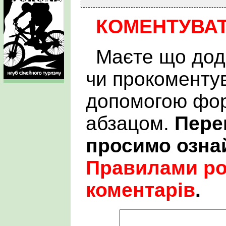
КОМЕНТУВА
Маєте що дод
чи прокоменту
допомогою фор
абзацом.
Пере
просимо озна
Правилами р
коментарів
.