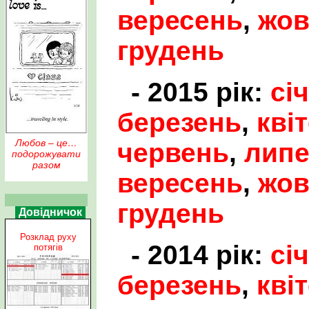
вересень
,
жов
грудень
- 2015 рік:
сі
березень
,
кві
Любов – це…
червень
,
лип
подорожувати
разом
вересень
,
жов
грудень
Довідничок
Розклад руху
- 2014 рік:
сі
потягів
березень
,
кві