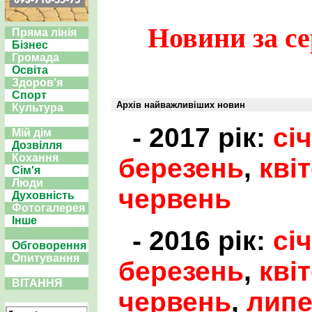
Новини за се
Пряма лінія
Бізнес
Громада
Освіта
Здоров'я
Спорт
Архів найважливіших новин
Культура
- 2017 рік:
сі
Мій дім
Дозвілля
Кохання
березень
,
кві
Сім'я
Люди
червень
Духовність
Фотогалерея
Інше
- 2016 рік:
сі
Обговорення
Опитування
березень
,
кві
ВІТАННЯ
червень
,
лип