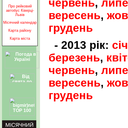
червень
,
лип
Про рейковий
автобус Ківерці-
вересень
,
жов
Львів
Місячний календар
грудень
Карта району
Карта міста
- 2013 рік:
сі
березень
,
кві
червень
,
лип
вересень
,
жов
грудень