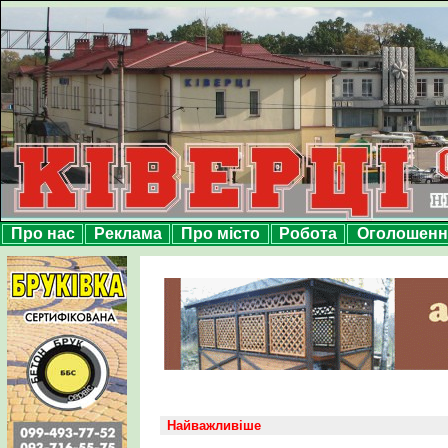
Про нас
Реклама
Про місто
Робота
Оголошенн
Найважливіше