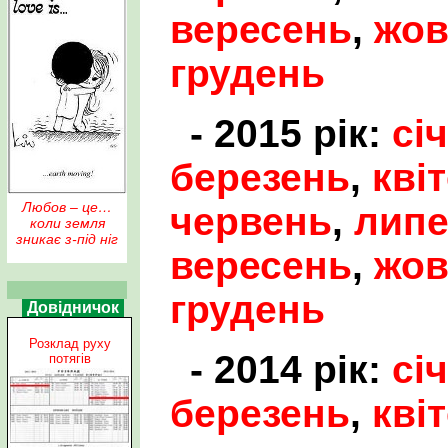
вересень
,
жов
грудень
- 2015 рік:
сі
березень
,
кві
Любов – це…
червень
,
лип
коли земля
зникає з-під ніг
вересень
,
жов
грудень
Довідничок
Розклад руху
- 2014 рік:
сі
потягів
березень
,
кві