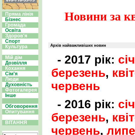
Новини за кв
Пряма лінія
Бізнес
Громада
Освіта
Здоров'я
Спорт
Архів найважливіших новин
Культура
- 2017 рік:
сі
Мій дім
Дозвілля
Кохання
березень
,
кві
Сім'я
Люди
червень
Духовність
Фотогалерея
Інше
- 2016 рік:
сі
Обговорення
Опитування
березень
,
кві
ВІТАННЯ
червень
,
лип