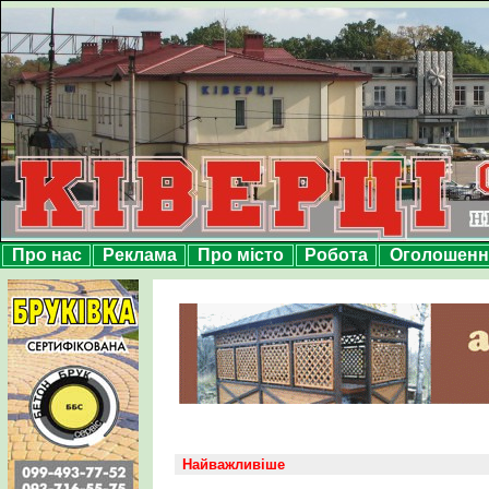
Про нас
Реклама
Про місто
Робота
Оголошенн
Найважливіше