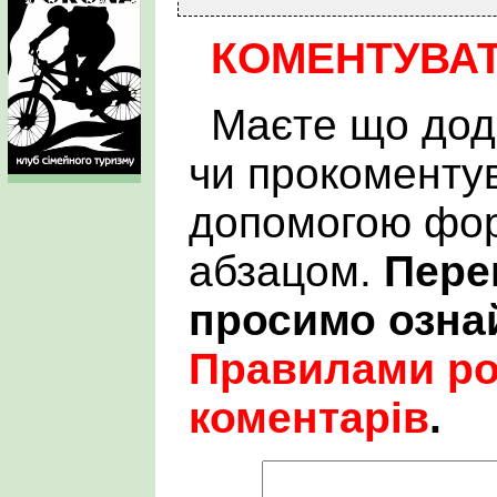
КОМЕНТУВА
Маєте що дод
чи прокоменту
допомогою фор
абзацом.
Пере
просимо озна
Правилами р
коментарів
.