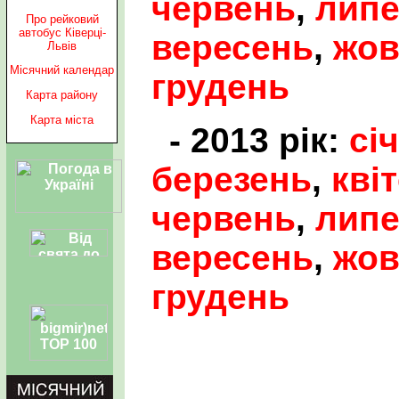
червень
,
лип
Про рейковий
автобус Ківерці-
вересень
,
жов
Львів
Місячний календар
грудень
Карта району
Карта міста
- 2013 рік:
сі
березень
,
кві
червень
,
лип
вересень
,
жов
грудень