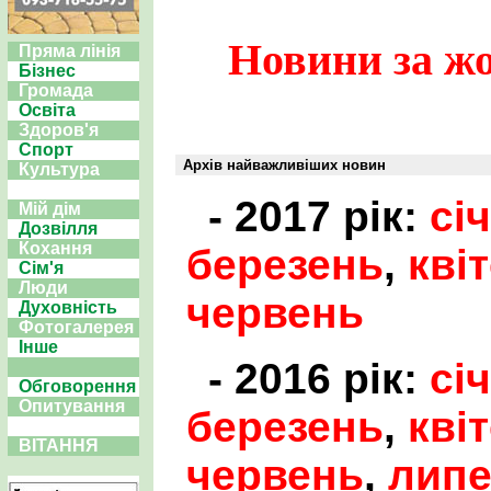
Новини за жо
Пряма лінія
Бізнес
Громада
Освіта
Здоров'я
Спорт
Архів найважливіших новин
Культура
- 2017 рік:
сі
Мій дім
Дозвілля
Кохання
березень
,
кві
Сім'я
Люди
червень
Духовність
Фотогалерея
Інше
- 2016 рік:
сі
Обговорення
Опитування
березень
,
кві
ВІТАННЯ
червень
,
лип