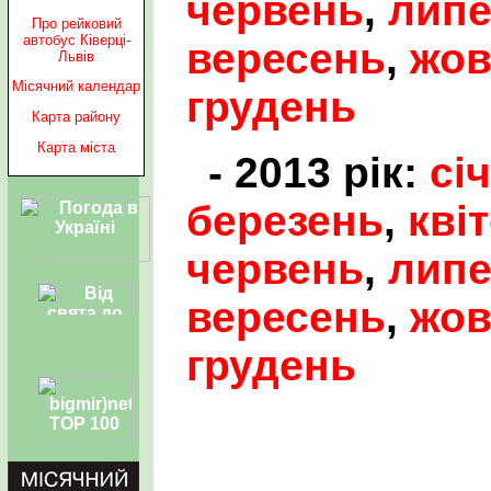
червень
,
лип
Про рейковий
автобус Ківерці-
вересень
,
жов
Львів
Місячний календар
грудень
Карта району
Карта міста
- 2013 рік:
сі
березень
,
кві
червень
,
лип
вересень
,
жов
грудень