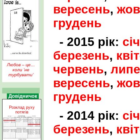
вересень
,
жов
грудень
- 2015 рік:
сі
березень
,
кві
Любов – це…
червень
,
лип
коли ’не
турбувати’
вересень
,
жов
грудень
Довідничок
Розклад руху
- 2014 рік:
сі
потягів
березень
,
кві