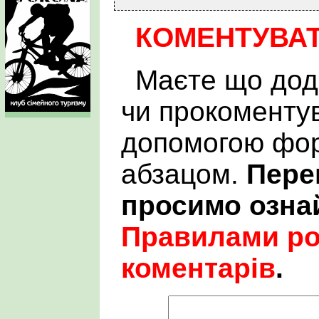
КОМЕНТУВА
Маєте що дод
чи прокоменту
допомогою фор
абзацом.
Пере
просимо озна
Правилами р
коментарів
.