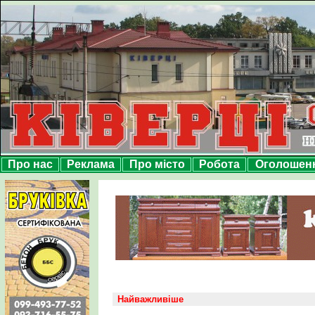
Про нас
Реклама
Про місто
Робота
Оголошен
Найважливіше